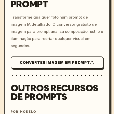
PROMPT
/imagine prompt: cinemati
c, cyberpunk sunset, neon
colors, 8k --v 6.0
Transforme qualquer foto num prompt de
imagem IA detalhado. O conversor gratuito de
imagem para prompt analisa composição, estilo e
iluminação para recriar qualquer visual em
segundos.
CONVERTER IMAGEM EM PROMPT
OUTROS RECURSOS
DE PROMPTS
POR MODELO