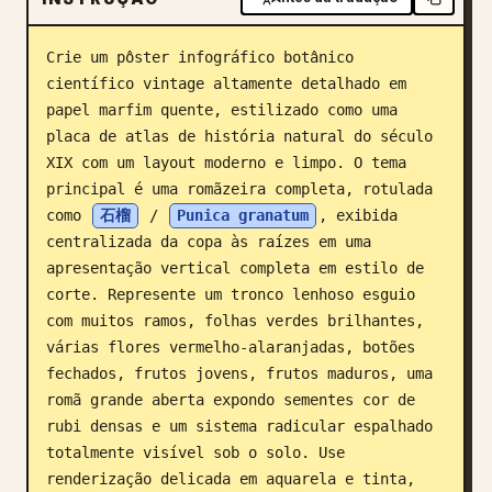
Blogue
Crie um pôster infográfico botânico 
científico vintage altamente detalhado em 
Atualizações
papel marfim quente, estilizado como uma 
placa de atlas de história natural do século 
XIX com um layout moderno e limpo. O tema 
principal é uma romãzeira completa, rotulada 
como 
石榴
 / 
Punica granatum
, exibida 
centralizada da copa às raízes em uma 
apresentação vertical completa em estilo de 
corte. Represente um tronco lenhoso esguio 
com muitos ramos, folhas verdes brilhantes, 
várias flores vermelho-alaranjadas, botões 
fechados, frutos jovens, frutos maduros, uma 
romã grande aberta expondo sementes cor de 
rubi densas e um sistema radicular espalhado 
totalmente visível sob o solo. Use 
renderização delicada em aquarela e tinta, 