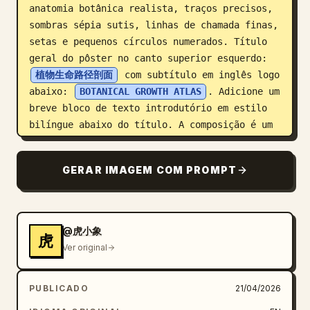
anatomia botânica realista, traços precisos, 
sombras sépia sutis, linhas de chamada finas, 
setas e pequenos círculos numerados. Título 
geral do pôster no canto superior esquerdo: 
植物生命路径剖面
 com subtítulo em inglês logo 
abaixo: 
BOTANICAL GROWTH ATLAS
. Adicione um 
breve bloco de texto introdutório em estilo 
bilíngue abaixo do título. A composição é um 
pôster educacional vertical 9:16 com a planta 
ocupando o centro e diagramas explicativos ao 
GERAR IMAGEM COM PROMPT
redor.

Inclua exatamente 8 seções educacionais 
numeradas ao redor da planta, cada uma com 
@虎小象
虎
título visível em chinês e tradução menor em 
Ver original
inglês, organizadas no estilo de atlas:

1. Arquitetura da Semente — um diagrama 
PUBLICADO
21/04/2026
grande de semente em corte com partes 
internas rotuladas e um detalhe menor de 