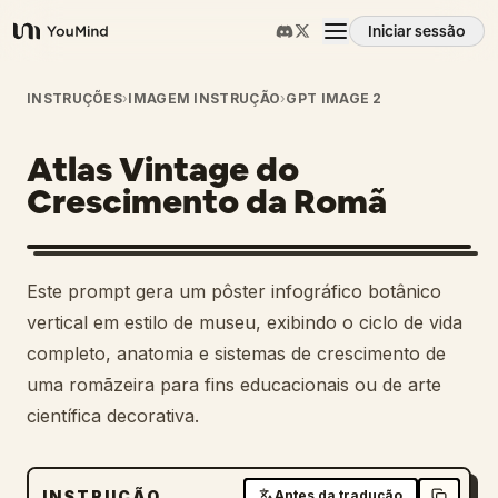
Iniciar sessão
YouMind
Visão geral
INSTRUÇÕES
›
IMAGEM INSTRUÇÃO
›
GPT IMAGE 2
Atlas Vintage do
Casos de uso
Crescimento da Romã
Habilidades
Este prompt gera um pôster infográfico botânico
Prompts
vertical em estilo de museu, exibindo o ciclo de vida
completo, anatomia e sistemas de crescimento de
uma romãzeira para fins educacionais ou de arte
Preços
científica decorativa.
Transferir
INSTRUÇÃO
Antes da tradução