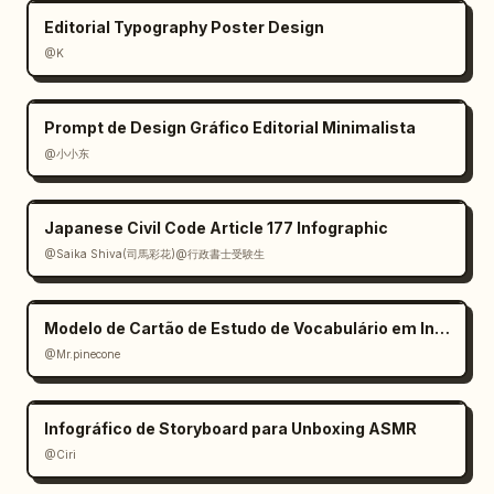
pequeno painel de fatores ambientais no canto 
Editorial Typography Poster Design
inferior esquerdo com indicadores em forma de 
@K
ícones para luz, temperatura, água, 
nutrientes e ar. Use rotulagem bilíngue em 
Prompt de Design Gráfico Editorial Minimalista
todo o material, com títulos em chinês mais 
proeminentes e traduções em inglês em texto 
@小小东
serifado menor. A estética deve parecer 
erudita, elegante, com qualidade de museu e 
Japanese Civil Code Article 177 Infographic
densa em informações, com tipografia antiga 
@Saika Shiva(司馬彩花)@行政書士受験生
refinada, fundo bege suave, vermelhos e 
verdes realistas e um layout de atlas limpo e 
equilibrado.
Modelo de Cartão de Estudo de Vocabulário em Inglês
@Mr.pinecone
Infográfico de Storyboard para Unboxing ASMR
@Ciri