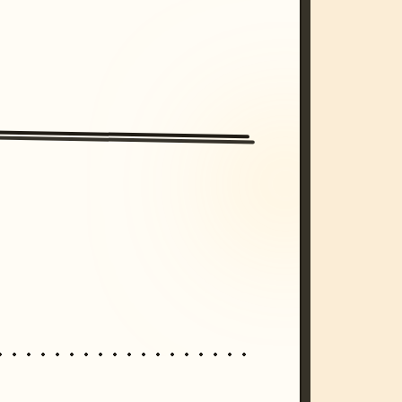
/imagine prompt: cinematic, cyberpunk s
unset, neon colors, 8k --v 6.0