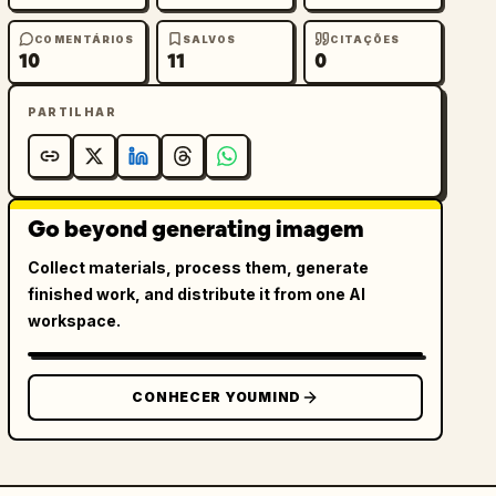
COMENTÁRIOS
SALVOS
CITAÇÕES
10
11
0
PARTILHAR
Go beyond generating imagem
Collect materials, process them, generate
finished work, and distribute it from one AI
workspace.
CONHECER YOUMIND