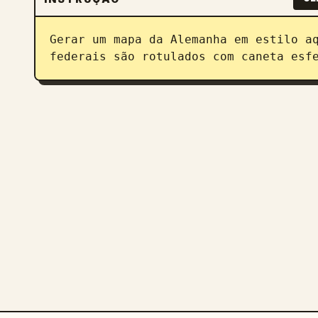
Gerar um mapa da Alemanha em estilo aq
federais são rotulados com caneta esf