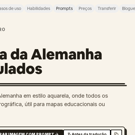
asos de uso
Habilidades
Prompts
Preços
Transferir
Blogu
RO
a da Alemanha
ulados
emanha em estilo aquarela, onde todos os
ográfica, útil para mapas educacionais ou
RAR IMAGEM COM PROMPT
Antes da tradução