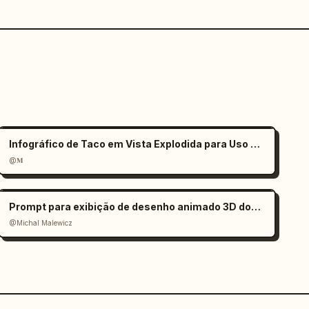
Infográfico de Taco em Vista Explodida para Uso Comercial
@𝐌
Prompt para exibição de desenho animado 3D dos edifícios mais altos da cidade
@Michal Malewicz