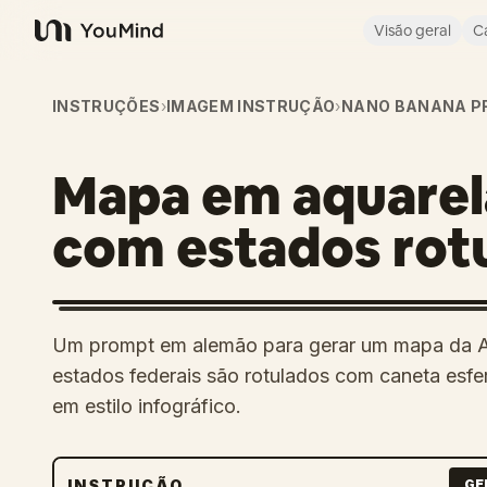
Visão geral
C
YouMind
INSTRUÇÕES
›
IMAGEM INSTRUÇÃO
›
NANO BANANA P
Mapa em aquarel
com estados rot
Um prompt em alemão para gerar um mapa da Al
estados federais são rotulados com caneta esfer
em estilo infográfico.
INSTRUÇÃO
GE