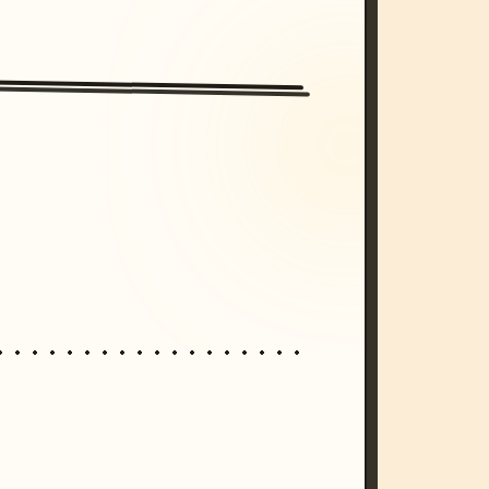
/imagine prompt: cinematic, cyberpunk s
unset, neon colors, 8k --v 6.0