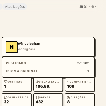
e
Atualizações
@Nicolechan
N
Ver original
PUBLICADO
21/11/2025
IDIOMA ORIGINAL
ZH
CURTIDAS
VISUALIZAÇÕES
COMPARTILHAMENTOS
1
106.8K
100
COMENTÁRIOS
SALVOS
CITAÇÕES
32
432
8