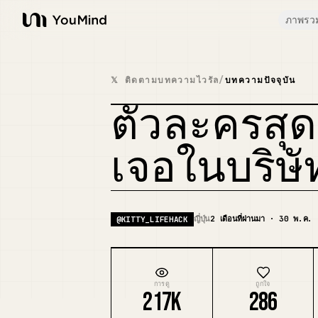
ภาพรว
YouMind
𝕏 ติดตามบทความไวรัล
/
บทความปัจจุบัน
ตัวละครสุด
เจอในบริษ
ญี่ปุ่น
2 เดือนที่ผ่านมา · 30 พ.ค.
@
KITTY_LIFEHACK
การดู
ถูกใจ
217K
286