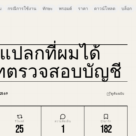
ม
กรณีการใช้งาน
ทักษะ
พรอมต์
ราคา
ดาวน์โหลด
บล็อก
แปลกที่ผมได้
ัทตรวจสอบบัญชี
 2569
ดูต้นฉบับ
รีโพสต์
ความคิดเห็น
บุ๊กมาร์ก
25
1
182