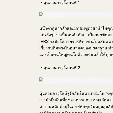
・หุ้นส่วนอาวุโสคนที่ 1
หน้าตาดูน่ากลัวและมักข่มขู่ด้วย 'ทำไมคุ
แต่จริงๆ เขาเป็นคนสำคัญ—เป็นสมาชิกข
IFRS ระดับโลกของบริษัท เขามีบทสนทนาร
เกี่ยวกับทิศทางในอนาคตของมาตรฐาน ทำ
และเป็นคนใหญ่คนโตที่จ่ายค่าเหล้าให้ทุก
・หุ้นส่วนอาวุโสคนที่ 2
หุ้นส่วนอาวุโสที่รู้จักกันในนามหนึ่งใน 'จ
เขามักยิ้มฝืนเพื่อซ่อนความกระหายเลือด 
ทำงานหนักที่อยู่ในออฟฟิศทุกวันหยุดสุดส