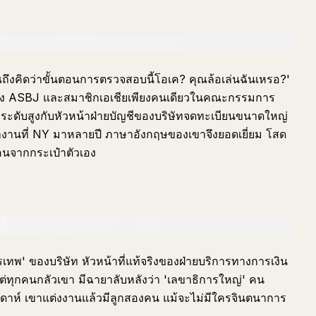
ณถึงคิดว่าขั้นตอนการตรวจสอบนี้โอเค? คุณล้อเล่นฉันเหรอ?'
อง ASBJ และสมาชิกเอเชียเพียงคนเดียวในคณะกรรมการ
ะดับสูงกับหัวหน้าฝ่ายบัญชีของบริษัทจดทะเบียนขนาดใหญ่
งานที่ NY มาหลายปี ภาษาอังกฤษของเขาจึงยอดเยี่ยม โสด
คนจากกระเป๋าตัวเอง
ตุรเทพ' ของบริษัท หัวหน้าที่แท้จริงของฝ่ายบริการทางการเงิน
แต่ทุกคนกลัวเขา มีฉายาลับหลังว่า 'เลขาธิการใหญ่' คน
ัปดาห์ เขาแต่งงานแล้วมีลูกสองคน แม้จะไม่มีใครจินตนาการ