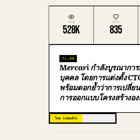
การดู
ถูกใจ
528K
835
TL;DR
Mercari กำลังบูรณาการก
บุคคล โดยการแต่งตั้ง C
พร้อมตอกย้ำว่าการเปลี่ยนผ่า
การออกแบบโครงสร้างอง
ไทย (แปลแล้ว)
ญี่ปุ่น (ต้นฉบับ)