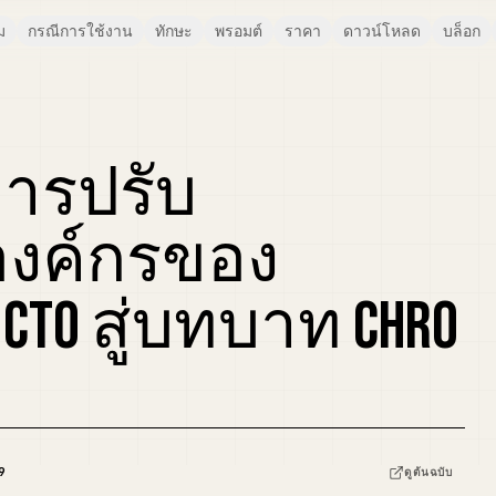
ม
กรณีการใช้งาน
ทักษะ
พรอมต์
ราคา
ดาวน์โหลด
บล็อก
การปรับ
องค์กรของ
 CTO สู่บทบาท CHRO
9
ดูต้นฉบับ