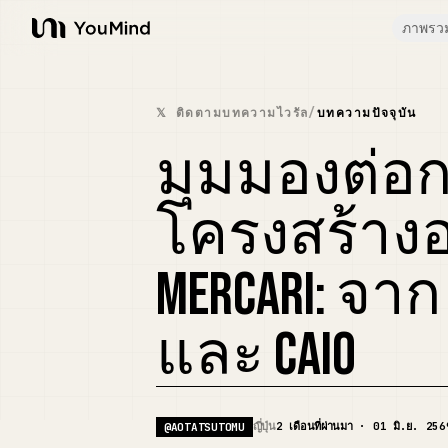
ภาพรว
YouMind
𝕏 ติดตามบทความไวรัล
/
บทความปัจจุบัน
มุมมองต่อ
โครงสร้าง
MERCARI: จาก
และ CAIO
ญี่ปุ่น
2 เดือนที่ผ่านมา · 01 มิ.ย. 256
@
AOTATSUTOMU