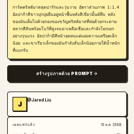
การ์ดคริสต์มาสสุดน่ารักและวุ่นวาย อัตราส่วนภาพ 1:1.4 
บล็อก
อัลปาก้าสีขาวปุกปุยยืนอยู่หน้าพื้นหลังสีเขียวมิ้นต์ทึบ หลัง
ของมันเต็มไปด้วยกองของขวัญคริสต์มาสที่ห่อด้วยกระดาษ
อัปเดต
หลากสีสันพร้อมโบว์ที่สูงจนน่าเหลือเชื่อและกำลังโยกเยก
อย่างรุนแรง อัลปาก้ามีสีหน้าอดทนแต่แฝงความเครียดเล็ก
น้อย และขาเรียวเล็กของมันกำลังสั่นเล็กน้อยภายใต้น้ำหนัก
ที่แบกรับ
สร้างรูปภาพด้วย PROMPT
@Jared Liu
J
เผยแพร่แล้ว
15 ธ.ค. 2568