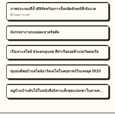
ภาพประกอบสีน้ำดิจิทัลพร้อมการล็อกอัตลักษณ์ที่เข้มงวด
@Gagan Singh
มังกรสง่างามบนยอดเขาคริสตัล
เรือเหาะสไตล์ Steampunk ที่ท่าเรือลอยฟ้าแห่งวิคตอเรีย
หุ่นยนต์พ่อบ้านสไตล์อาร์ตเดโคในคฤหาสน์วินเทจยุค 1920
หมู่บ้านบ้านต้นไม้ในหนังสือนิทานเด็กสุดแปลกตาในยามพลบค่ำ