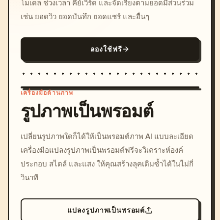
โมเดล ช่วงเวลา คีย์เวิร์ด และจัดเรียงตามยอดมีส่วนร่วม
เช่น ยอดวิว ยอดบันทึก ยอดแชร์ และอื่นๆ
ลองใช้ฟรี
เครื่องมือด้านภาพ
รูปภาพเป็นพรอมต์
/imagine prompt: cinemati
เปลี่ยนรูปภาพใดก็ได้ให้เป็นพรอมต์ภาพ AI แบบละเอียด
c, cyberpunk sunset, neon
เครื่องมือแปลงรูปภาพเป็นพรอมต์ฟรีจะวิเคราะห์องค์
colors, 8k --v 6.0
ประกอบ สไตล์ และแสง ให้คุณสร้างลุคเดิมซ้ำได้ในไม่กี่
วินาที
แปลงรูปภาพเป็นพรอมต์