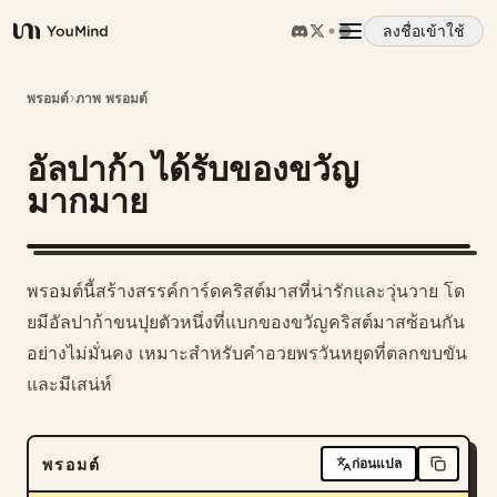
ลงชื่อเข้าใช้
YouMind
ภาพรวม
พรอมต์
›
ภาพ พรอมต์
อัลปาก้า ได้รับของขวัญ
กรณีการใช้งาน
มากมาย
ทักษะ
พรอมต์นี้สร้างสรรค์การ์ดคริสต์มาสที่น่ารักและวุ่นวาย โด
พรอมต์
ยมีอัลปาก้าขนปุยตัวหนึ่งที่แบกของขวัญคริสต์มาสซ้อนกัน
อย่างไม่มั่นคง เหมาะสำหรับคำอวยพรวันหยุดที่ตลกขบขัน
และมีเสน่ห์
ราคา
ดาวน์โหลด
พรอมต์
ก่อนแปล