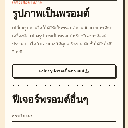
เครื่องมือด้านภาพ
รูปภาพเป็นพรอมต์
/imagine prompt: cinemati
เปลี่ยนรูปภาพใดก็ได้ให้เป็นพรอมต์ภาพ AI แบบละเอียด
c, cyberpunk sunset, neon
เครื่องมือแปลงรูปภาพเป็นพรอมต์ฟรีจะวิเคราะห์องค์
colors, 8k --v 6.0
ประกอบ สไตล์ และแสง ให้คุณสร้างลุคเดิมซ้ำได้ในไม่กี่
วินาที
แปลงรูปภาพเป็นพรอมต์
ฟีเจอร์พรอมต์อื่นๆ
ตามโมเดล