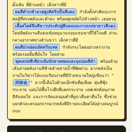
ดั้งเดิม ที่ด้านหน้า เด็กสาวที่มี 
บล็อก
ผมสีดำเกล้ามวยสูงติดริบบิ้นสีแดง
 กำลังตั้งท่าศิลปะการ
ต่อสู้ที่ทรงพลังและต่ำลง พร้อมพุ่งหมัดไปข้างหน้า เธอสวม 
เสื้อสไตล์จีนสีขาวประดับพู่สีแดงและกางเกงขายาวสีแดง
อัปเดต
โดยมีพลังงานสีแดงเข้มหมุนวนรอบแขนขาที่ใช้โจมตี ส่วน
กลางอากาศทางด้านขวา เด็กสาวที่มี 
ผมสีม่วงอ่อนมัดทวินเทล
 กำลังกระโดดอย่างสง่างาม
พร้อมรอยยิ้มที่มั่นใจ โดยสวม 
ชุดเดรสสีเขียวเข้มปักลายทองและถุงน่องสีดำ
 พร้อมด้วย
เส้นสายพลังงานสีฟ้าคล้ายสายน้ำที่พัดผ่าน ฉากหลังเป็น
ภายในวิหารไม้แบบเรียบง่ายที่มีป้ายขนาดใหญ่เขียนว่า "
武術会
" ฉากนี้เต็มไปด้วยแอ็กชันที่ดุเดือด ฝุ่นที่ฟุ้ง
กระจาย แผ่นไม้พื้นโรงฝึกที่แตกกระจาย เอฟเฟกต์อนุภาค
สีสันสดใส และการจัดแสงมุมต่ำที่ดูน่าตื่นตาตื่นใจ ซึ่งช่วย
แยกตัวละครออกจากฉากหลังที่มีรายละเอียดได้อย่างสมบูรณ์
แบบ