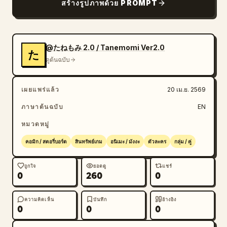
สร้างรูปภาพด้วย PROMPT
@たねもみ 2.0 / Tanemomi Ver2.0
た
ดูต้นฉบับ
เผยแพร่แล้ว
20 เม.ย. 2569
ภาษาต้นฉบับ
EN
หมวดหมู่
คอมิก / สตอรี่บอร์ด
สินทรัพย์เกม
อนิเมะ / มังงะ
ตัวละคร
กลุ่ม / คู่
ถูกใจ
ยอดดู
แชร์
0
260
0
ความคิดเห็น
บันทึก
อ้างอิง
0
0
0