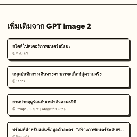
เพิ่มเติมจาก GPT Image 2
สไตล์โปสเตอร์ภาพยนตร์อนิเมะ
@MELTEN
สมุดบันทึกการเดินทางจากภาพสเก็ตช์สู่ความจริง
@Karlos
ยามบ่ายฤดูร้อนกับเหล่าตัวละครจิบิ
@Prompt アトリエ｜AI画像プロンプト
พร้อมท์สำหรับแผ่นข้อมูลตัวละคร: “สร้างภาพยนตร์ระดับพรีเมียม
@TechieSA