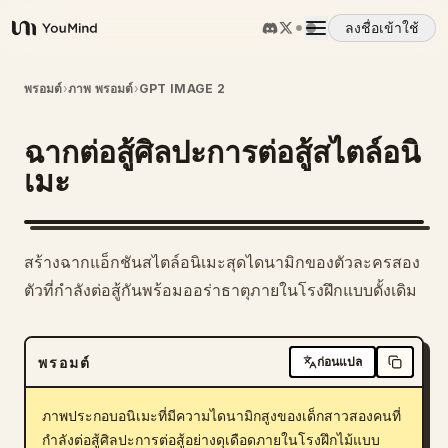
ลงชื่อเข้าใช้
YouMind
ภาพรวม
พรอมต์
›
ภาพ พรอมต์
›
GPT IMAGE 2
ฉากต่อสู้ศิลปะการต่อสู้สไตล์อนิ
กรณีการใช้งาน
เมะ
ทักษะ
สร้างฉากแอ็กชันสไตล์อนิเมะสุดไดนามิกของตัวละครสอง
พรอมต์
ตัวที่กำลังต่อสู้กันพร้อมออร่าธาตุภายในโรงฝึกแบบดั้งเดิม
ราคา
พรอมต์
ก่อนแปล
ดาวน์โหลด
ภาพประกอบอนิเมะที่มีความไดนามิกสูงของเด็กสาวสองคนที่
กำลังต่อสู้ศิลปะการต่อสู้อย่างดุเดือดภายในโรงฝึกไม้แบบ