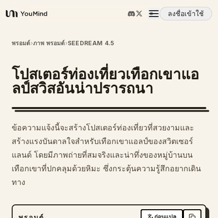
ลงชื่อเข้าใช้
YouMind
ภาพรวม
พรอมต์
›
ภาพ พรอมต์
›
SEEDREAM 4.5
โปสเตอร์ท่องเที่ยวเทือกเขาแอ
กรณีการใช้งาน
ลป์สวิสอันน่าปรารถนา
ทักษะ
ข้อความแจ้งนี้จะสร้างโปสเตอร์ท่องเที่ยวที่สวยงามและ
พรอมต์
สร้างแรงบันดาลใจสำหรับเทือกเขาแอลป์ของสวิตเซอร์
แลนด์ โดยมีภาพถ่ายที่สมจริงและน่าทึ่งของหมู่บ้านบน
เทือกเขาที่ปกคลุมด้วยหิมะ ซึ่งกระตุ้นความรู้สึกอยากเดิน
ราคา
ทาง
ดาวน์โหลด
พรอมต์
ก่อนแปล