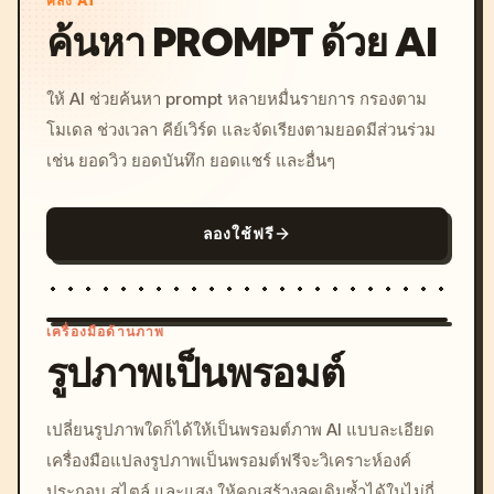
คลัง AI
ค้นหา PROMPT ด้วย AI
ให้ AI ช่วยค้นหา prompt หลายหมื่นรายการ กรองตาม
โมเดล ช่วงเวลา คีย์เวิร์ด และจัดเรียงตามยอดมีส่วนร่วม
เช่น ยอดวิว ยอดบันทึก ยอดแชร์ และอื่นๆ
ลองใช้ฟรี
เครื่องมือด้านภาพ
รูปภาพเป็นพรอมต์
/imagine prompt: cinemati
เปลี่ยนรูปภาพใดก็ได้ให้เป็นพรอมต์ภาพ AI แบบละเอียด
c, cyberpunk sunset, neon
เครื่องมือแปลงรูปภาพเป็นพรอมต์ฟรีจะวิเคราะห์องค์
colors, 8k --v 6.0
ประกอบ สไตล์ และแสง ให้คุณสร้างลุคเดิมซ้ำได้ในไม่กี่