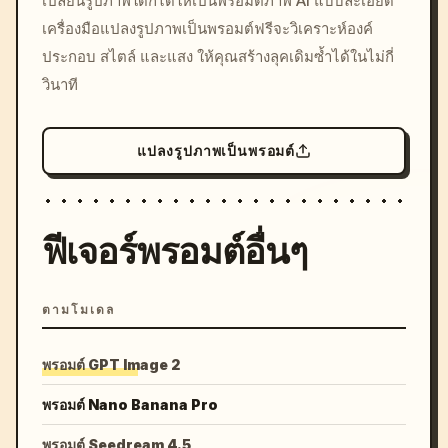
เปลี่ยนรูปภาพใดก็ได้ให้เป็นพรอมต์ภาพ AI แบบละเอียด
c, cyberpunk sunset, neon
เครื่องมือแปลงรูปภาพเป็นพรอมต์ฟรีจะวิเคราะห์องค์
colors, 8k --v 6.0
ประกอบ สไตล์ และแสง ให้คุณสร้างลุคเดิมซ้ำได้ในไม่กี่
วินาที
แปลงรูปภาพเป็นพรอมต์
ฟีเจอร์พรอมต์อื่นๆ
ตามโมเดล
พรอมต์ GPT Image 2
พรอมต์ Nano Banana Pro
พรอมต์ Seedream 4.5