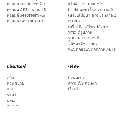
พรอมต์ Seedance 2.0
สไลด์ GPT Image 2
พรอมต์ GPT Image 1.5
Markdown เป็นบทความ 𝕏
พรอมต์ Seedream 4.5
เปรียบเทียบ Nano Banana 2
พรอมต์ Gemini 3 Pro
กับ Pro
เครื่องมือแก้ไขรูปด้วย AI
พรอมต์รูปภาพ
รูปภาพเป็นพรอมต์
โค้ชอาชีพ Lenny
แบบทดสอบบุคลิกภาพ ABTI
ผลิตภัณฑ์
บริษัท
สกิล
ติดต่อเรา
ส่วนขยาย
ความเป็นส่วนตัว
แอป
เงื่อนไข
ราคา
บล็อก
อัปเดต