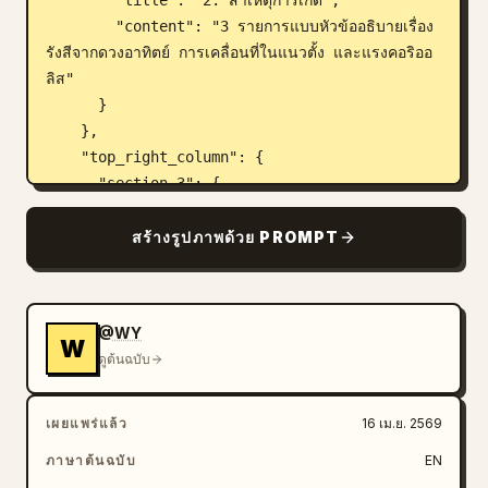
        "title": "2. สาเหตุการเกิด",

        "content": "3 รายการแบบหัวข้ออธิบายเรื่อง
รังสีจากดวงอาทิตย์ การเคลื่อนที่ในแนวตั้ง และแรงคอริออ
ลิส"

      }

    },

    "top_right_column": {

      "section_3": {

        "title": "
3. แผนภาพการหมุนเวียนอากาศ 3 เซลล์
",

สร้างรูปภาพด้วย PROMPT
        "diagram_features": [

          "ภาพตัดขวางของโลกแสดงละติจูดที่ 0 ถึง 90 
องศาเหนือและใต้",

@WY
          "แถบความกดอากาศแบบรหัสสี: สีแดง 
W
ดูต้นฉบับ
(เส้นศูนย์สูตร), สีเหลือง (กึ่งเขตร้อน), สีเขียว (กึ่งขั้ว
โลก), สีน้ำเงิน (ขั้วโลก)",

          "ลูกศรแสดงทิศทางการไหลของอากาศ"

เผยแพร่แล้ว
16 เม.ย. 2569
        ],

ภาษาต้นฉบับ
EN
        "circulation_cells": {
