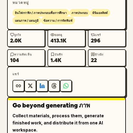
          "count": 3,

หมวดหมู่
          "labels": ["เซลล์ขั้วโลก (Polar 
อินโฟกราฟิก / ภาพประกอบเพื่อการศึกษา
ภาพประกอบ
มินิมอลลิสต์
Cell)", "เซลล์เฟอร์เรล (Ferrel Cell)", "เซลล์แฮ
แผนภาพ / แผนภูมิ
ข้อความ / การจัดพิมพ์
ดลีย์ (Hadley Cell)"],

          "descriptions": "3 กล่องข้อความอธิบาย
ถูกใจ
ยอดดู
แชร์
ลักษณะเฉพาะของแต่ละเซลล์"

2.0K
413.1K
296
        },

        "legend": {

ความคิดเห็น
บันทึก
อ้างอิง
104
1.4K
22
          "title": "คำอธิบายสัญลักษณ์",

          "items": "ลูกศร 3 ประเภท: สีแดง 
(อากาศลอยตัวขึ้น), สีน้ำเงิน (อากาศจมตัวลง), สีเขียว 
แชร์
(ลมพัดในแนวราบ)"

        }

      }

    },

Go beyond generating ภาพ
    "bottom_row": {

Collect materials, process them, generate
      "section_4": {

finished work, and distribute it from one AI
        "title": "
4. ตัวอย่างในชีวิตจริง
",

workspace.
        "examples": {
