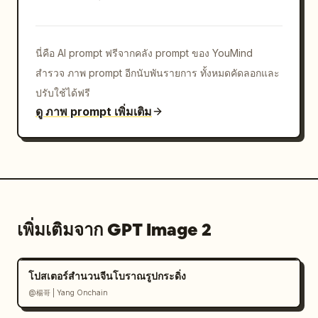
            {

              "subtitle": "3 ลมประจำตะวันออก
ขั้วโลก",

              "images": "1 ภาพ: ภูเขาหิมะ",

นี่คือ AI prompt ฟรีจากคลัง prompt ของ YouMind
              "text": "1 บล็อกข้อความอธิบายเรื่อง
สำรวจ ภาพ prompt อีกนับพันรายการ ทั้งหมดคัดลอกและ
ลมประจำตะวันออกขั้วโลก"

ปรับใช้ได้ฟรี
            }

ดู ภาพ prompt เพิ่มเติม
          ]

        }

      }

    },

    "footer": {

      "label": "
สรุป:
",

      "icon": "lightbulb",

เพิ่มเติมจาก GPT Image 2
      "content": "1 ประโยคสรุปเกี่ยวกับกลไกภูมิ
อากาศของโลก"

    }

โปสเตอร์สำนวนจีนโบราณรูปกระดิ่ง
  }

@楊哥 | Yang Onchain
}