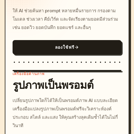
ให้ AI ช่วยค้นหา prompt หลายหมื่นรายการ กรองตาม
โมเดล ช่วงเวลา คีย์เวิร์ด และจัดเรียงตามยอดมีส่วนร่วม
เช่น ยอดวิว ยอดบันทึก ยอดแชร์ และอื่นๆ
ลองใช้ฟรี
เครื่องมือด้านภาพ
รูปภาพเป็นพรอมต์
/imagine prompt: cinemati
เปลี่ยนรูปภาพใดก็ได้ให้เป็นพรอมต์ภาพ AI แบบละเอียด
c, cyberpunk sunset, neon
เครื่องมือแปลงรูปภาพเป็นพรอมต์ฟรีจะวิเคราะห์องค์
colors, 8k --v 6.0
ประกอบ สไตล์ และแสง ให้คุณสร้างลุคเดิมซ้ำได้ในไม่กี่
วินาที