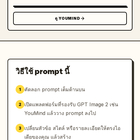
          "count": 3,

          "items": [

ดู YOUMIND
            {

              "subtitle": "1 ฝนตกชุกบริเวณ
เส้นศูนย์สูตรและทะเลทรายในเขตกึ่งร้อน",

              "images": "2 ภาพ: ป่าฝนเขตร้อน
และทะเลทราย",

              "text": "2 บล็อกข้อความอธิบายสภาพ
ภูมิอากาศ"

วิธีใช้ prompt นี้
            },

            {

              "subtitle": "2 ลมประจำตะวันตกใน
คัดลอก prompt เต็มด้านบน
1
ละติจูดกลาง",

              "images": "1 ภาพ: ต้นไม้ที่ถูกลมพัด
เปิดแพลตฟอร์มที่รองรับ GPT Image 2 เช่น
2
แรงบริเวณชายฝั่ง",

YouMind แล้ววาง prompt ลงไป
              "text": "1 บล็อกข้อความอธิบายเรื่อง
ลมประจำตะวันตก"

เปลี่ยนหัวข้อ สไตล์ หรือรายละเอียดให้ตรงไอ
3
            },

เดียของคุณ แล้วสร้าง