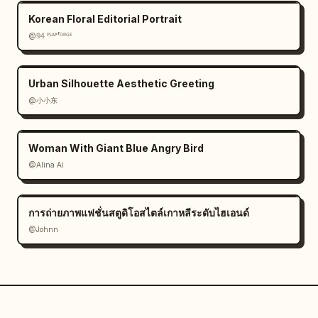
Korean Floral Editorial Portrait
@𝟡𝟜 ᴾᴸᴬʸᶠᴼᴿᴳᴱ
Urban Silhouette Aesthetic Greeting
@小小东
Woman With Giant Blue Angry Bird
@Alina Ai
การถ่ายภาพแฟชั่นสตูดิโอสไตล์เกาหลีระดับไฮเอนด์
@Johnn