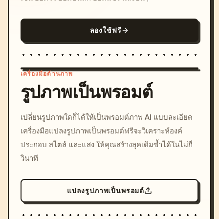
ลองใช้ฟรี
เครื่องมือด้านภาพ
รูปภาพเป็นพรอมต์
/imagine prompt: cinemati
เปลี่ยนรูปภาพใดก็ได้ให้เป็นพรอมต์ภาพ AI แบบละเอียด
c, cyberpunk sunset, neon
เครื่องมือแปลงรูปภาพเป็นพรอมต์ฟรีจะวิเคราะห์องค์
colors, 8k --v 6.0
ประกอบ สไตล์ และแสง ให้คุณสร้างลุคเดิมซ้ำได้ในไม่กี่
วินาที
แปลงรูปภาพเป็นพรอมต์