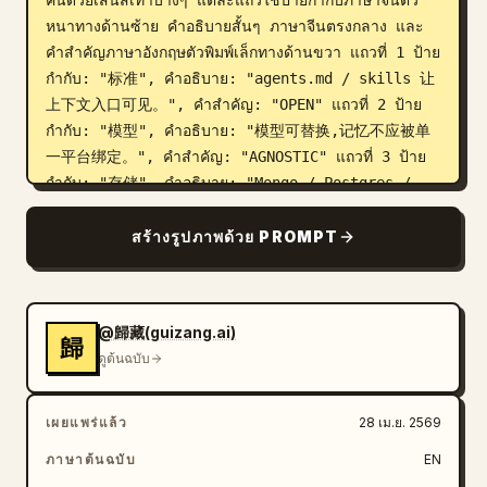
คั่นด้วยเส้นสีเทาบางๆ แต่ละแถวใช้ป้ายกำกับภาษาจีนตัว
หนาทางด้านซ้าย คำอธิบายสั้นๆ ภาษาจีนตรงกลาง และ
คำสำคัญภาษาอังกฤษตัวพิมพ์เล็กทางด้านขวา แถวที่ 1 ป้าย
กำกับ: "标准", คำอธิบาย: "agents.md / skills 让
上下文入口可见。", คำสำคัญ: "OPEN" แถวที่ 2 ป้าย
กำกับ: "模型", คำอธิบาย: "模型可替换,记忆不应被单
一平台绑定。", คำสำคัญ: "AGNOSTIC" แถวที่ 3 ป้าย
กำกับ: "存储", คำอธิบาย: "Mongo / Postgres / 
Redis 可作为自有记忆后端。", คำสำคัญ: "OWNED" 
ทางด้านขวา ให้วางภาพจำลอง UI ขนาดใหญ่ภายในกรอบ
สร้างรูปภาพด้วย PROMPT
สี่เหลี่ยมมุมมนสีเทาอ่อนพร้อมเงาจางๆ ให้ดูเหมือนภาพหน้า
จอแดชบอร์ดของผลิตภัณฑ์ โดยภาพจำลองควรเป็นสีเบ
จอ่อนและสีเทาแบบโมโนโครม มีโครงสร้างชัดเจนและแบ่ง
@歸藏(guizang.ai)
ออกเป็น 3 คอลัมน์หลัก คอลัมน์ซ้าย: แถบไอคอนแนวตั้ง
歸
ดูต้นฉบับ
แคบๆ พร้อมแผงรายการโปรเจกต์/ไฟล์ เช่น 
"agents.md", "skills", "workflows", 
"memories", "tools" และบล็อกตัวแก้ไขโค้ดที่ด้านล่าง 
เผยแพร่แล้ว
28 เม.ย. 2569
คอลัมน์กลาง: ส่วนหัวข้อ "模型无关" พร้อมแถวโมเดลที่
ภาษาต้นฉบับ
EN
เลือกได้ 4 แถวและตัวควบคุมขนาดเล็ก รวมถึงการ์ดฟีเจอร์ 