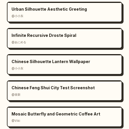
Urban Silhouette Aesthetic Greeting
@小小东
Infinite Recursive Droste Spiral
@あにめる
Chinese Silhouette Lantern Wallpaper
@小小东
Chinese Feng Shui City Test Screenshot
@壹新
Mosaic Butterfly and Geometric Coffee Art
@Viki