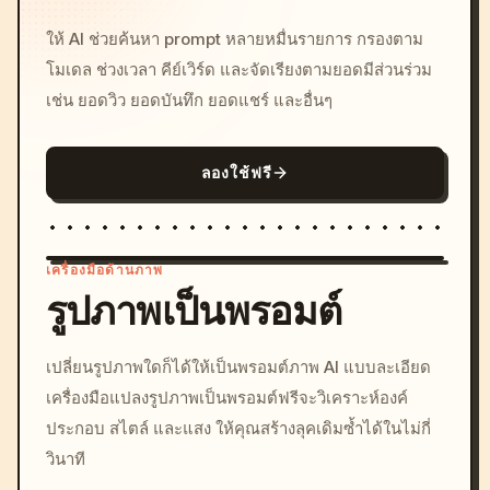
ให้ AI ช่วยค้นหา prompt หลายหมื่นรายการ กรองตาม
โมเดล ช่วงเวลา คีย์เวิร์ด และจัดเรียงตามยอดมีส่วนร่วม
เช่น ยอดวิว ยอดบันทึก ยอดแชร์ และอื่นๆ
ลองใช้ฟรี
เครื่องมือด้านภาพ
รูปภาพเป็นพรอมต์
/imagine prompt: cinemati
เปลี่ยนรูปภาพใดก็ได้ให้เป็นพรอมต์ภาพ AI แบบละเอียด
c, cyberpunk sunset, neon
เครื่องมือแปลงรูปภาพเป็นพรอมต์ฟรีจะวิเคราะห์องค์
colors, 8k --v 6.0
ประกอบ สไตล์ และแสง ให้คุณสร้างลุคเดิมซ้ำได้ในไม่กี่
วินาที