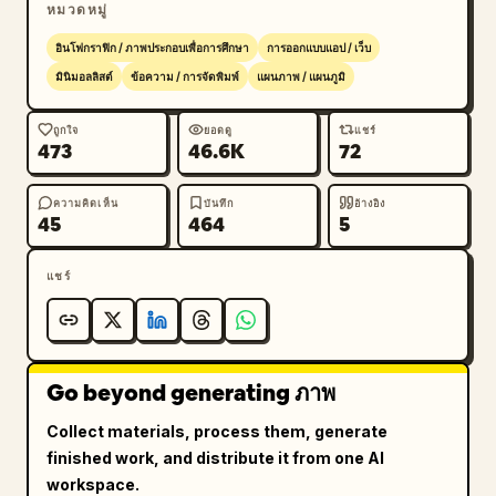
3 ใบที่ด้านล่าง คอลัมน์ขวา: ส่วนหัวข้อ "记忆后端" 
หมวดหมู่
พร้อมการ์ดฐานข้อมูล 3 ใบสำหรับ MongoDB, Postgres 
อินโฟกราฟิก / ภาพประกอบเพื่อการศึกษา
การออกแบบแอป / เว็บ
และ Redis และแผงด้านล่างหัวข้อ "可迁移" ที่แสดง
มินิมอลลิสต์
ข้อความ / การจัดพิมพ์
แผนภาพ / แผนภูมิ
ตัวอย่างโค้ด รวมการ์ดด้านบนอีกใบในภาพจำลองหัวข้อ 
"开放标准" พร้อมตัวควบคุมแบบแท็บ ที่ด้านล่างซ้ายนอก
ถูกใจ
ยอดดู
แชร์
ภาพจำลอง ให้เพิ่มคำบรรยายเล็กๆ เป็นภาษาจีนและภาษา
473
46.6K
72
อังกฤษว่า "UI 情景图 · 三张同高画面板测试" ที่กึ่งกลาง
ด้านล่าง ให้ใส่ตัวบ่งชี้สไลด์แบบ Carousel ที่ประกอบด้วย
ความคิดเห็น
บันทึก
อ้างอิง
45
464
5
จุดเล็กๆ 8 จุด โดยจุดที่ 7 จะเน้นเป็นรูปทรงแคปซูลสีขาว
สั้นๆ และจุดอื่นๆ เป็นวงกลมสีเทาจางๆ ที่มุมขวาล่าง ให้ใส่
หมายเลขหน้า "07" และเพิ่มหมายเหตุท้ายสไลด์ขนาดเล็ก
แชร์
จางๆ ใกล้ขอบล่างขวาเป็นภาษาจีนและภาษาอังกฤษอย่าง
แนบเนียน เช่น บรรทัดข้อมูลเมตาของงานนำเสนอ ใช้การ
จัดวางแบบ Grid ที่แม่นยำ พื้นที่ว่างที่เหมาะสม ความ
หรูหราที่เรียบง่าย การจัดองค์ประกอบสไตล์สวิส และความ
Go beyond generating ภาพ
สวยงามระดับมืออาชีพสำหรับผลิตภัณฑ์ AI
Collect materials, process them, generate
finished work, and distribute it from one AI
workspace.