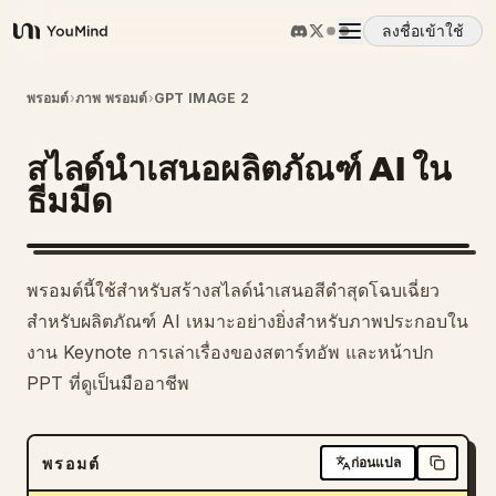
ลงชื่อเข้าใช้
YouMind
ภาพรวม
พรอมต์
›
ภาพ พรอมต์
›
GPT IMAGE 2
สไลด์นำเสนอผลิตภัณฑ์ AI ใน
กรณีการใช้งาน
ธีมมืด
ทักษะ
พรอมต์นี้ใช้สำหรับสร้างสไลด์นำเสนอสีดำสุดโฉบเฉี่ยว
พรอมต์
สำหรับผลิตภัณฑ์ AI เหมาะอย่างยิ่งสำหรับภาพประกอบใน
งาน Keynote การเล่าเรื่องของสตาร์ทอัพ และหน้าปก
PPT ที่ดูเป็นมืออาชีพ
ราคา
ดาวน์โหลด
พรอมต์
ก่อนแปล