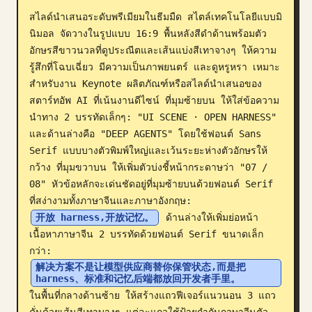
สไลด์นำเสนอระดับพรีเมียมในธีมมืด สไตล์เทคโนโลยีแบบมิ
บล็อก
นิมอล จัดวางในรูปแบบ 16:9 พื้นหลังสีดำด้านพร้อมตัว
อักษรสีขาวนวลที่ดูประณีตและเส้นแบ่งสีเทาจางๆ ให้ความ
อัปเดต
รู้สึกที่โฉบเฉี่ยว มีความเป็นภาพยนตร์ และดูหรูหรา เหมาะ
สำหรับงาน Keynote ผลิตภัณฑ์หรือสไลด์นำเสนอของ
สตาร์ทอัพ AI ที่เน้นงานดีไซน์ ที่มุมซ้ายบน ให้ใส่ข้อความ
นำทาง 2 บรรทัดเล็กๆ: "UI SCENE · OPEN HARNESS" 
และด้านล่างคือ "DEEP AGENTS" โดยใช้ฟอนต์ Sans 
Serif แบบบางตัวพิมพ์ใหญ่และเว้นระยะห่างตัวอักษรให้
กว้าง ที่มุมขวาบน ให้เพิ่มตัวบ่งชี้หน้ากระดาษว่า "07 / 
08" หัวข้อหลักจะเด่นชัดอยู่ที่มุมซ้ายบนด้วยฟอนต์ Serif 
ที่สง่างามทั้งภาษาจีนและภาษาอังกฤษ: 
开放 harness,开放记忆。
 ด้านล่างให้เพิ่มย่อหน้า
เนื้อหาภาษาจีน 2 บรรทัดด้วยฟอนต์ Serif ขนาดเล็ก
กว่า: 
解决方案不是让模型供应商替你保管状态,而是把 
harness、标准和记忆后端都放回开发者手里。
ในพื้นที่กลางด้านซ้าย ให้สร้างแถวฟีเจอร์แนวนอน 3 แถว