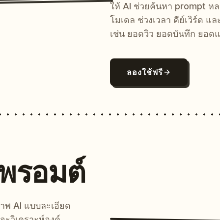
ให้ AI ช่วยค้นหา prompt 
โมเดล ช่วงเวลา คีย์เวิร์ด แ
เช่น ยอดวิว ยอดบันทึก ยอดแ
ลองใช้ฟรี
นพรอมต์
์ภาพ AI แบบละเอียด
จะวิเคราะห์องค์