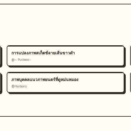
การแปลงภาพสเก็ตช์ลายเส้นขาวดำ
@✨ Pulikesi✨
ภาพบุคคลแนวภาพยนตร์ที่ดูหม่นหมอง
@Harboris