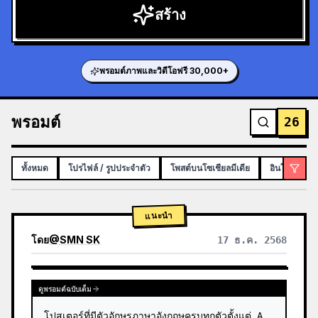
สร้าง
พรอมต์ภาพและวิดีโอฟรี 30,000+
พรอมต์
26
ทั้งหมด
โปรไฟล์ / รูปประจำตัว
โพสต์บนโซเชียลมีเดีย
อินโฟกราฟิก
แนะนำ
โดย
@
SMN SK
17 ธ.ค. 2568
GPTIMAGE15PROMPTS.PROMPTCARD.VIEWOTHERMODELRESULTS
ดูพรอมต์ฉบับเต็ม
โปสเตอร์ที่มีตัวอักษรภาษาอังกฤษครบทุกตัวตั้งแต่ A 