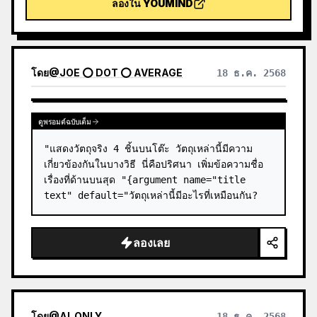
ลองใน YOUMIND
เป็นรูปทรงแห่งความทรงจำจากภาพ มันไม่ใช่ภาพ
ประกอบหรือโปสเตอร์ตกแต่งธรรมดา แต่ใช้บล็อกหมึก
จำนวนน้อย ขอบที่นุ่มนวล ช่องว่างที่ตัด และเส้นที่บางเบา
เพื่อสกัดความสัมพันธ์ของสถาปัตยกรรม เมือง ผิวน้ำ ถนน
ขนาดของมนุษย์ เส้นขอบฟ้า และแสงเงา ทำให้ตัวแบบยัง
โดย
@
JOE ⭕ DOT ⭕ AVERAGE
18 ธ.ค. 2568
คงจดจำได้แม้ในภาพขนาดเล็ก ภาพรวมเน้นความรู้สึก
สงบ ควบคุม และมีพื้นผิวแบบภาพพิมพ์สมัยใหม่ สีสันถูกดึง
จากภาพต้นฉบับ โดยใช้สีน้ำเงินเข้ม ดำหมึก เขียวเทา สี
หิน หรือสีอบอุ่นอิ่มต่ำ และเพิ่มเครื่องหมายอบอุ่นเล็กๆ เมื่อ
ดูพรอมต์ฉบับเต็ม
เหมาะสม โดยปกติแล้วชื่อจะถูกวางไว้เล็กมาก เปี่ยมกวี
"แสดงวัตถุจริง 4 ชิ้นบนโต๊ะ วัตถุเหล่านี้มีความ
และเหมือนป้ายนิทรรศการ ไม่ได้แย่งความสนใจ เหมาะ
สำหรับสร้างโปสเตอร์ศิลปะมินิมอล ชุดภาพถ่ายที่ระลึก
เกี่ยวข้องกันในบางวิธี นี่คือปริศนา เพิ่มข้อความชื่อ
โปสเตอร์สถาปัตยกรรมและเมือง ภาพถ่ายบรรณาธิการ
เรื่องที่ด้านบนสุด "{argument name="title 
แนวนามธรรม ปกภาพถ่ายสไตล์แกลเลอรี และชุดภาพ
text" default="วัตถุเหล่านี้มีอะไรที่เหมือนกัน?
สำหรับการแพร่กระจายบนมือถืออย่าง Douyin ผลงาน
สุดท้ายจะคงเนื้อหาจริงของภาพต้นฉบับ ขณะเดียวกันก็
สร้าง 'รอยความทรงจำ' ที่มีความเป็นชุดเดียวกันที่ด้าน
ลองเลย
ล่าง ทำให้แต่ละภาพมีอารมณ์และเอกลักษณ์ทางภาพที่
ขยายได้
โดย
@
AI_ONLY
18 ธ.ค. 2568