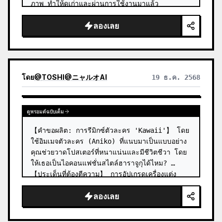
ภาพ ทำให้ดูเก่าและผ่านการใช้งานมาแล้ว
ลองเลย
โดย
@
TOSHI@ニャルオAI
19 ธ.ค. 2568
ดูพรอมต์ฉบับเต็ม
【คำขอผลิต: การรีมิกซ์ตัวละคร 'Kawaii'】 โดย
ใช้อิมเมจตัวละคร (Aniko) ที่แนบมาเป็นแบบอย่าง 
คุณช่วยวาดโปสเตอร์ที่หนาแน่นและมีชีวิตชีวา โดย
ให้เธอเป็นไอคอนแฟชั่นสไตล์ฮาราจูกุได้ไหม? 
【ประเด็นที่ต้องตีความ】 การอัปเกรดเครื่องแต่ง
กาย: อย่าจำกัดอยู่แค่ชุดนักเรียนในภาพต้น…
ลองเลย