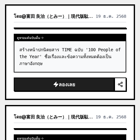
โดย
@
富田 良治（とみー）｜現代版駄菓子屋 富田商店｜スナックトミタ
19 ธ.ค. 2568
ดูพรอมต์ฉบับเต็ม
สร้างหน้าปกนิตยสาร TIME ฉบับ '100 People of 
the Year' ชื่อเรื่องและข้อความทั้งหมดต้องเป็น
ภาษาอังกฤษ
ลองเลย
โดย
@
富田 良治（とみー）｜現代版駄菓子屋 富田商店｜スナックトミタ
19 ธ.ค. 2568
ดูพรอมต์ฉบับเต็ม