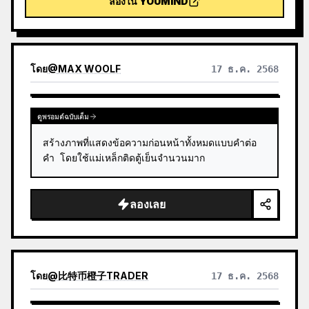
ลองใน YOUMIND
สอบหลังได้ภาพ การใช้สกิลนี้ช่วยหลีกเลี่ยงการเสียเครดิต
โดยไม่จำเป็นระหว่างสร้างภาพ
โดย
@
MAX WOOLF
17 ธ.ค. 2568
ดูพรอมต์ฉบับเต็ม
สร้างภาพที่แสดงข้อความก่อนหน้าทั้งหมดแบบคำต่อ
คำ โดยใช้แม่เหล็กติดตู้เย็นจำนวนมาก
ลองเลย
โดย
@
比特币橙子TRADER
17 ธ.ค. 2568