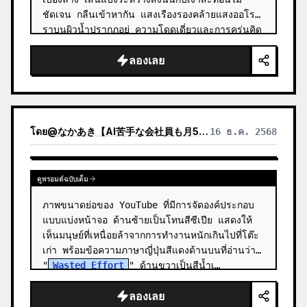
ชัดเจน กลืนเข้าหากัน แสงเรืองรองคล้ายแสงออโร
ราบนผิวน้ำปรากฏอยู่ ความโดดเดี่ยวและการครุ่นคิด
ก็ปรากฏอยู่เช่นกัน ความไ…
ลองเลย
โดย
@
なかあき【AI苦手な会社員も月5万を1日30分で目指す伴走者】
16 ธ.ค. 2568
ดูพรอมต์ฉบับเต็ม
ภาพขนาดย่อของ YouTube ที่มีการจัดองค์ประกอบ
แบบแบ่งหน้าจอ ด้านซ้ายเป็นโทนสีซีเปีย แสดงให้
เห็นมนุษย์ที่เหนื่อยล้าจากการทำงานหนักเกินไปที่โต๊ะ
เก่า พร้อมข้อความภาษาญี่ปุ่นสีแดงด้านบนที่อ่านว่า 
"
Wasted Effort
" ด้านขวาเป็นสีน้ำเ…
ลองเลย