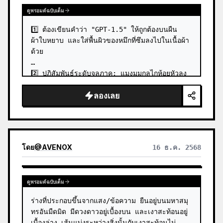
ดูพรอมต์ฉบับเต็ม
1️⃣ ต้องเขียนคำว่า "GPT-1.5" ให้ถูกต้องบนผืน
ผ้าใบหยาบ และใส่พื้นผิวของหมึกที่ซึมลงไปในเนื้อผ้า
ด้วย

2️⃣ ปฏิสัมพันธ์ระดับจุลภาค: แมงมุมกลไกห้อยหัวลง
มา โดยมีเงาสะท้อนของมันปรากฏให้เห็นในน้ำที่ขัง
ลองเลย
อยู่บนดาดฟ้า

3️⃣ ความขัดแย้งของแสงและเงา: แสงตะเกียงสี
เหลืองนวลภาย…
โดย
@
AVENOX
16 ธ.ค. 2568
ดูพรอมต์ฉบับเต็ม
ร่างที่ประกอบขึ้นจากแสง/ข้อความ ยืนอยู่บนมหาสมุ
ทรอันมืดมิด มีดวงดาวอยู่เบื้องบน และเงาสะท้อนอยู่
เบื้องล่าง เส้นแบ่งระหว่างสิ่งนั้นกับเงาสะท้อนไม่