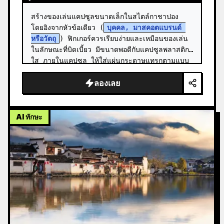
สร้างของเล่นแคปซูลขนาดเล็กในสไตล์กาชาปอง 
โดยอิงจากหัวข้อเดียว (
บุคคล, มาสคอตแบรนด์ 
หรือวัตถุ
) ฟิกเกอร์ควรเรียบง่ายและเหมือนของเล่น
ในลักษณะที่บิดเบี้ยว มีขนาดพอดีกับแคปซูลพลาสติก
ใส ภายในแคปซูล ให้ใส่แผ่นกระดาษแทรกตามแบบ
ฉบับขอ…
ลองเลย
AI ทักษะ