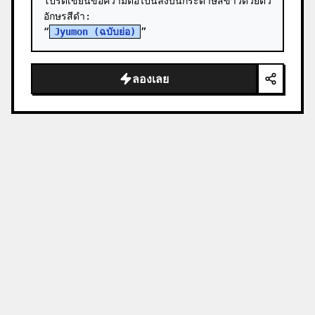
โปรดเขียนข้อความต่อไปนี้ลงบนกระดาษสีขาวด้วยตัว
อักษรสีดำ:

“
Jyumon (ฉบับย่อ)
”
ลองเลย