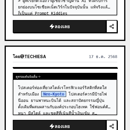
> ผู้ที่เรียกตัวเองว่าผู้เชี่ยวชาญด้าน AI ที่ได้รับการ
ยกย่องบนโซเชียลเน็ตเวิร์กในปัจจุบันนั้น แท้จริงแล้ว
ก็เป็นแค่ Prompt Kiddies

> พวกเขาใช้เวลาทั้งวันในการรีโ…
ลองเลย
โดย
@
TECHIESA
17 ธ.ค. 2568
ดูพรอมต์ฉบับเต็ม
โปสเตอร์ท่องเที่ยวสไตล์เรโทรฟิวเจอร์ริสติกที่สดใส
สำหรับเมือง 
Neo-Kyoto
 โปสเตอร์ควรมีป้ายไฟ
นีออน ยานพาหนะบินได้ และสถาปัตยกรรมญี่ปุ่น
ดั้งเดิมที่ผสมผสานกับองค์ประกอบไฮเทค ใช้ฟอนต์ตัว
หนา มีสไตล์ และชุดสีที่เน้นสีน้ำเงินเข้ม ส…
ลองเลย