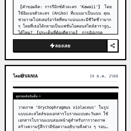
【คำขอผลิต: การรีมิกซ์ตัวละคร 'Kawaii'】 โดย
ใช้อิมเมจตัวละคร (Aniko) ที่แนบมาเป็นแบบ คุณ
ช่วยวาดโปสเตอร์อาร์ตที่หนาแน่นและมีชีวิตชีวามาก 
ๆ โดยที่เธอได้กลายเป็นแฟชั่นไอคอนสไตล์ฮาราจูกุ
ได้ไหม? 【ประเด็นที่ต้องตีความ】 การอัปเกรด
เครื่องแต่งกาย: อย่าจำกัดอยู่แค่ชุดนักเ…
ลองเลย
โดย
@
VANIA
19 ธ.ค. 2568
ดูพรอมต์ฉบับเต็ม
วาดภาพ 'Orychophragmus violaceus' ในรูป
แบบและสไตล์ของเอกสารโบราณแบบตะวันตก ใช้
เอกสารโบราณแบบสองหน้าคู่สำหรับการวาดภาพ 
สร้างความรู้สึกว่ามีข้อความอธิบายสิ่งต่าง ๆ รอบ