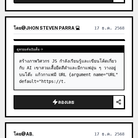
โดย
@
JHON STEVEN PARRA 💻
17 ธ.ค. 2568
ดูพรอมต์ฉบับเต็ม
สร้างภาพวิศวกร JS กำลังเรียนรู้และเขียนโค้ดเกี่ยว
กับ AI เขาสวมเสื้อยืดสีดำและมีกาแฟอุ่น ๆ วางอยู่
บนโต๊ะ แก้วกาแฟมี URL {argument name="URL" 
default="https://t.
ลองเลย
โดย
@
AB.
17 ธ.ค. 2568