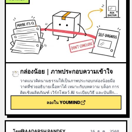
กล่องน้อย｜ภาพประกอบความเข้าใจ
วาดแนวคิดนามธรรมให้เป็นภาพประกอบกล่องน้อยมือ
วาดที่ช่วยอธิบายเนื้อหาได้ เหมาะกับบทความ บล็อก การ
คิดเชิงผลิตภัณฑ์ เวิร์กโฟลว์ AI ระเบียบวิธี และบันทึก
ความรู้ กล่องน้อยปิดฝาอยู่เสมอ และลงมือทำภารกิจหลัก
ลองใน YOUMIND
ด้วยตัวเอง เช่น การรวบรวม คัดกรอง จัดระเบียบ
ซ่อมแซม หรือส่งต่อ
โดย
@
AADARSH PANDEY
16 ธ.ค. 2568