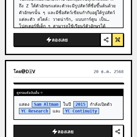
ถึง Z ใต้ตัวอักษรแต่ละตัวจะมีรูปสัตว์ที่ชื่อขึ้นต้นด้วย
ตัวอักษรนั้น ๆ และมีชื่อสัตว์เขียนกำกับอยู่ใต้รูปสัตว์
แต่ละตัว สไตล์: วาดน่ารัก, แบบการ์ตูน เป็น
โปสเตอร์ที่เด็ก ๆ สามารถใช้เรียนรู้ตัวอักษรได้
ลองเลย
โดย
@
DΞV
20 ธ.ค. 2568
ดูพรอมต์ฉบับเต็ม
แสดง 
Sam Altman
 ในปี 
2015
 กำลังเปิดตัว 
YC Research
 และ 
YC Continuity
ลองเลย