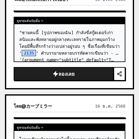
ดูพรอมต์ฉบับเต็ม
"ชายคนนี้ [รูปภาพของฉัน] กำลังขี่สกู๊ตเตอร์เก่า
สนิมและพังทลายอยู่กลางทะเลทรายในภาพมุมกว้าง 
โดยมีพื้นที่รกร้างว่างเปล่าอยู่รอบ ๆ ชื่อเรื่องที่เขียนว่า 
'
2135
' คำบรรยายหลายบรรทัดควรเขียนว่า - 
'{argument name="subtitle" default="T…
ลองเลย
โดย
@
カーブミラー
16 ธ.ค. 2568
ดูพรอมต์ฉบับเต็ม