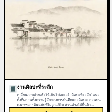
งานศิลปะที่ระลึก
เปลี่ยนภาพถ่ายจริงให้เป็นโปสเตอร์ 'ศิลปะที่ระลึก' แนว
ตั้งที่ผสานทั้งความรู้สึกของการบันทึกและศิลปะ: ส่วนบน
คงภาพถ่ายต้นฉบับที่ไม่ถูกแก้ไข ส่วนล่างใช้พื้นผิว
กระดาษอบอุ่นหรือพื้นที่แสงและเงาที่ควบคุม เพื่อบีบอัด