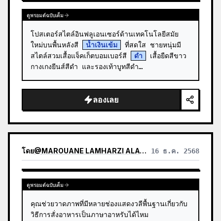
ดูพรอมต์ฉบับเต็ม
โปสเตอร์สไตล์อินฟลูเอนเซอร์ด้านเทคโนโลยีสมัย
ใหม่บนพื้นหลังสี 
น้ำเงินเข้ม
 ที่สดใส ชายหนุ่มมี
สไตล์สวมเสื้อแจ็คเก็ตบอมเบอร์สี 
ดำ
 เสื้อยืดสีขาว 
กางเกงยีนส์สีดำ และรองเท้าบูทสีดำ…
ลองเลย
โดย
@
MAROUANE LAMHARZI ALAOUI
16 ธ.ค. 2568
ดูพรอมต์ฉบับเต็ม
คุณช่วยวาดภาพที่มีหลายช่องแสดงวลีพื้นฐานเกี่ยวกับ
วิธีการสั่งอาหารเป็นภาษาอาหรับได้ไหม