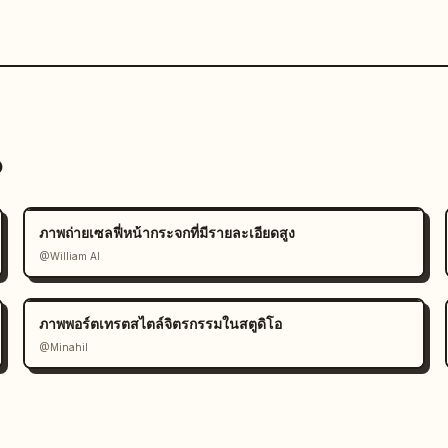
o
ภาพถ่ายเซลฟี่หน้ากระจกที่มีรายละเอียดสูง
@William AI
ภาพพอร์ตเทรตสไตล์จิตรกรรมในสตูดิโอ
@Minahil