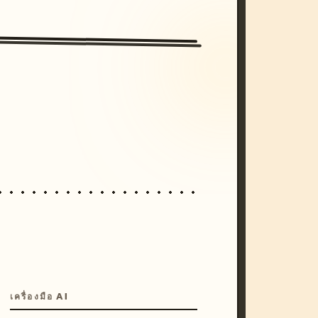
/imagine prompt: cinematic, cyberpunk s
unset, neon colors, 8k --v 6.0
เครื่องมือ AI