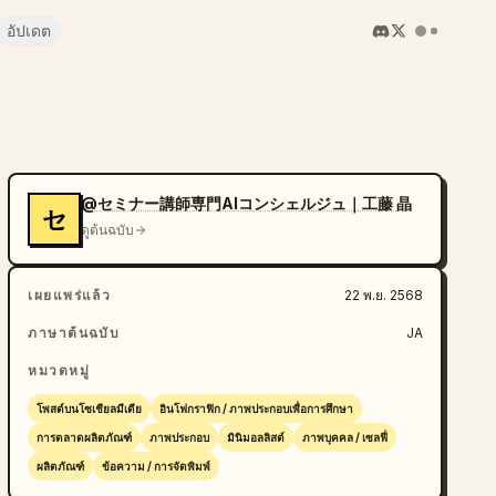
อัปเดต
@セミナー講師専門AIコンシェルジュ｜工藤 晶
セ
ดูต้นฉบับ
เผยแพร่แล้ว
22 พ.ย. 2568
ภาษาต้นฉบับ
JA
หมวดหมู่
โพสต์บนโซเชียลมีเดีย
อินโฟกราฟิก / ภาพประกอบเพื่อการศึกษา
การตลาดผลิตภัณฑ์
ภาพประกอบ
มินิมอลลิสต์
ภาพบุคคล / เซลฟี่
ผลิตภัณฑ์
ข้อความ / การจัดพิมพ์