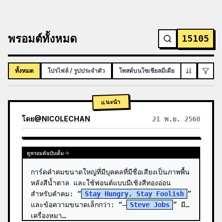
พรอมต์ทั้งหมด
15105
ทั้งหมด
โปรไฟล์ / รูปประจำตัว
โพสต์บนโซเชียลมีเดีย
อินโฟกราฟิก
แนะนำ
โดย
@
NICOLECHAN
21 พ.ย. 2568
ดูผลลัพธ์จากโมเดลอื่น
ดูพรอมต์ฉบับเต็ม
การ์ดคำคมขนาดใหญ่ที่มีบุคคลที่มีชื่อเสียงเป็นภาพพื้น
หลังสีน้ำตาล และใช้ฟอนต์แบบมีเชิงสีทองอ่อน
สำหรับคำคม: “
Stay Hungry, Stay Foolish
” 
และข้อความขนาดเล็กกว่า: “—
Steve Jobs
” มี
เครื่องหมา…