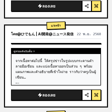
ลองเลย
แนะนำ
โดย
@
ひでもん | AI開発@ニュース発信
22 พ.ย. 2568
ดูผลลัพธ์จากโมเดลอื่น
ดูพรอมต์ฉบับเต็ม
จากเนื้อหาต่อไปนี้ ให้สรุปข่าวในรูปแบบกระดานดำ 
ลายมือเขียน และแบ่งเนื้อหาออกเป็นส่วน ๆ พร้อม
แผนภาพและคำอธิบายที่เข้าใจง่าย ราวกับว่าครูเป็นผู้
เขียน

—-

ผลการค้นหาจาก Grok
ลองเลย