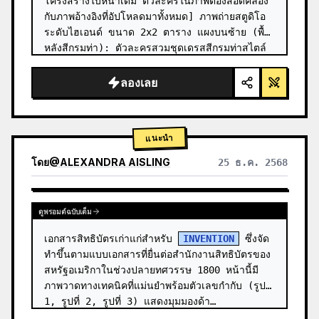
โครงสร้างใบหน้าเดิม ตัวละครในภาพต้องสอดคล้อง
กับภาพอ้างอิงที่อัปโหลดมาทั้งหมด] ภาพถ่ายสตูดิโอ
ระดับไฮเอนด์ ขนาด 2x2 ตาราง แผงบนซ้าย (พื้น
หลังสีกรมท่า): ตัวละครสวมชุดเดรสสีกรมท่าสไตล์
เครื่องแบบ ประดับด้วยกระดุมสีทอง ผมดัดลอ…
ลองเลย
แนะนำ
โดย
@
ALEXANDRA AISLING
25 ธ.ค. 2568
ดูผลลัพธ์จากโมเดลอื่น
ดูพรอมต์ฉบับเต็ม
เอกสารสิทธิบัตรเก่าแก่สำหรับ 
INVENTION
 ซึ่งจัด
ทำขึ้นตามแบบเอกสารที่ยื่นต่อสำนักงานสิทธิบัตรของ
สหรัฐอเมริกาในช่วงปลายทศวรรษ 1800 หน้านี้มี
ภาพวาดทางเทคนิคที่แม่นยำพร้อมตัวเลขกำกับ (รูปที่ 
1, รูปที่ 2, รูปที่ 3) แสดงมุมมองด้า…