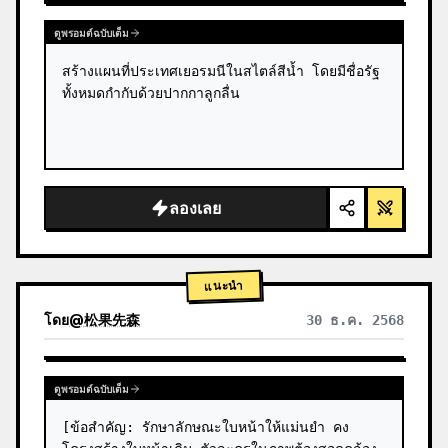
ดูพรอมต์ฉบับเต็ม
สร้างแผนที่ประเทศเยอรมนีในสไตล์สีน้ำ โดยมีชื่อรัฐ
ทั้งหมดกำกับด้วยปากกาลูกลื่น
ลองเลย
แนะนำ
โดย
@
松果先森
30 ธ.ค. 2568
ดูพรอมต์ฉบับเต็ม
[ข้อสำคัญ: รักษาลักษณะใบหน้าให้แม่นยำ คง