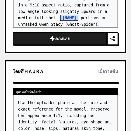
in a 9:16 aspect ratio, captured from a 
low angle looking slightly upward in a 
medium full shot. 
[NAME]
 portrays an 
unmasked Gwen Stacy (Ghost-Spider), 
crouched in a low, heroic la…
ลองเลย
โดย
@
H A J R A
เมื่อวานซืน
ดูพรอมต์ฉบับเต็ม
Use the uploaded photo as the sole and 
exact reference for the model. Preserve 
her appearance 1:1, including her 
identity, facial features, eye shape and 
color, nose, lips, natural skin tone, 