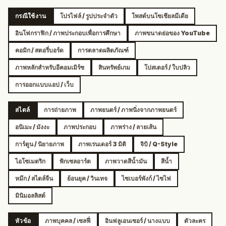
กรณีใช้งาน
โปรไฟล์ / รูปประจำตัว
โพสต์บนโซเชียลมีเดีย
อินโฟกราฟิก / ภาพประกอบเพื่อการศึกษา
ภาพขนาดย่อของ YouTube
คอมิก / สตอรี่บอร์ด
การตลาดผลิตภัณฑ์
ภาพหลักสำหรับอีคอมเมิร์ซ
สินทรัพย์เกม
โปสเตอร์ / ใบปลิว
การออกแบบแอป / เว็บ
สไตล์
การถ่ายภาพ
ภาพยนตร์ / ภาพนิ่งจากภาพยนตร์
อนิเมะ / มังงะ
ภาพประกอบ
ภาพร่าง / ลายเส้น
การ์ตูน / นิยายภาพ
ภาพเรนเดอร์ 3 มิติ
จิบิ / Q-Style
ไอโซเมตริก
พิกเซลอาร์ต
ภาพวาดสีน้ำมัน
สีน้ำ
หมึก / สไตล์จีน
ย้อนยุค / วินเทจ
ไซเบอร์พังก์ / ไซไฟ
มินิมอลลิสต์
หัวข้อ
ภาพบุคคล / เซลฟี่
อินฟลูเอนเซอร์ / นางแบบ
ตัวละคร