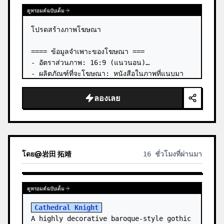
ดูพรอมต์ฉบับเต็ม
โปรดสร้างภาพโฆษณา

==== ข้อมูลจำเพาะของโฆษณา ===

- อัตราส่วนภาพ: 16:9 (แนวนอน)

- ผลิตภัณฑ์ที่จะโฆษณา: หนังสือในภาพที่แนบมา
แรก

- จุดดึงดูดสายตาหลัก: วางหนังสือจากภาพที่แนบมา
ลองเลย
แรกในลักษณะสามมิติ

- ภาษา: ญี่ปุ่น

- สไตล์: โฆษณาสำหรับหนังสือธุรกิจ

# ข้อความที่จะรวม:…
โดย
@
岩田 拓靖
16 ชั่วโมงที่ผ่านมา
ดูพรอมต์ฉบับเต็ม
Cathedral Knight
A highly decorative baroque-style gothic 