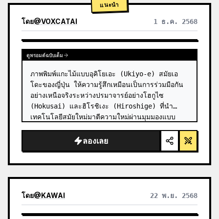
แนะนำ
โดย
@
VOXCATAI
1 ธ.ค. 2568
ดูพรอมต์ฉบับเต็ม
ภาพพิมพ์แกะไม้แบบอุคิโยเอะ (Ukiyo-e) สมัยเอ
โดะของญี่ปุ่น ให้ความรู้สึกเหมือนเป็นการร่วมมือกัน
อย่างเหนือจริงระหว่างปรมาจารย์อย่างโฮกูไซ 
(Hokusai) และฮิโรชิเงะ (Hiroshige) ที่นำ
เทคโนโลยีสมัยใหม่มาตีความใหม่ผ่านมุมมองแบบ
โบราณ

ลองเลย
**ฉาก:** {argument name="modern scen…
โดย
@
KAWAI
22 พ.ย. 2568