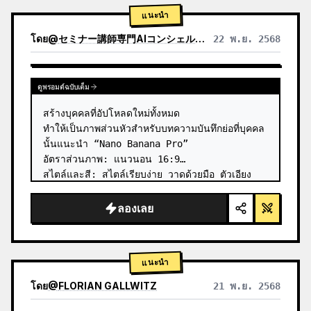
แนะนำ
โดย
@
セミナー講師専門AIコンシェルジュ｜工藤 晶
22 พ.ย. 2568
ดูผลลัพธ์จากโมเดลอื่น
ดูพรอมต์ฉบับเต็ม
สร้างบุคคลที่อัปโหลดใหม่ทั้งหมด

ทำให้เป็นภาพส่วนหัวสำหรับบทความบันทึกย่อที่บุคคล
นั้นแนะนำ “Nano Banana Pro”

อัตราส่วนภาพ: แนวนอน 16:9

สไตล์และสี: สไตล์เรียบง่าย วาดด้วยมือ ตัวเอียง 
พร้อมการไล่ระดับสีน้ำเงินและเขียว

ข้อความชื่อเรื่อง: “คำอธิบายเชิงลึกเกี่ยวกับ…
ลองเลย
แนะนำ
โดย
@
FLORIAN GALLWITZ
21 พ.ย. 2568