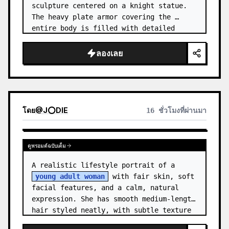
sculpture centered on a knight statue. 
The heavy plate armor covering the 
entire body is filled with detailed 
metal carvings and swirling filigree 
decorations.
ลองเลย
โดย
@
J⭕DIE
16 ชั่วโมงที่ผ่านมา
ดูพรอมต์ฉบับเต็ม
A realistic lifestyle portrait of a 
young adult woman
 with fair skin, soft 
facial features, and a calm, natural 
expression. She has smooth medium-length 
hair styled neatly, with subtle texture 
and a relaxed appearance. …