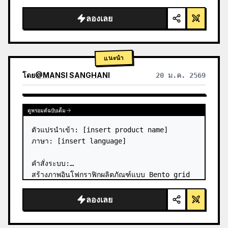
ลองเลย
แนะนำ
โดย
@
MANSI SANGHANI
20 ม.ค. 2569
ดูผลลัพธ์จากโมเดลอื่น
ดูพรอมต์ฉบับเต็ม
ตัวแปรนำเข้า: [insert product name]

ภาษา: [insert language]

คำสั่งระบบ:

สร้างภาพอินโฟกราฟิกผลิตภัณฑ์แบบ Bento grid 
ที่เป็นกระจกเหลวระดับพรีเมียม โดยมี 8 โมดูล 
(การ์ด 2 ถึง 8 แสดงเฉพาะชื่อข้อความเท่านั้น)

ลองเลย
1) การวิเคราะห์ผลิตภัณฑ์:

→ ระบุสีธรรมชาติหลักของผลิตภั…