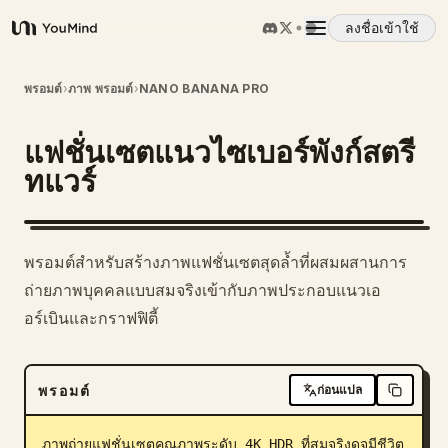
ลงชื่อเข้าใช้
YouMind
ภาพรวม
พรอมต์
›
ภาพ พรอมต์
›
NANO BANANA PRO
แฟชั่นเซตแนวไซเบอร์พังก์สตรี
กรณีการใช้งาน
ทแวร์
ทักษะ
พรอมต์สำหรับสร้างภาพแฟชั่นเซตสุดล้ำที่ผสมผสานการ
พรอมต์
ถ่ายภาพบุคคลแบบสมจริงเข้ากับภาพประกอบแนวเอ
อร์เบินและกราฟฟิตี้
ราคา
พรอมต์
ก่อนแปล
ดาวน์โหลด
ภาพถ่ายแฟชั่นเซตคุณภาพระดับ 4K HDR ที่สมจริงดุจมีชีวิต