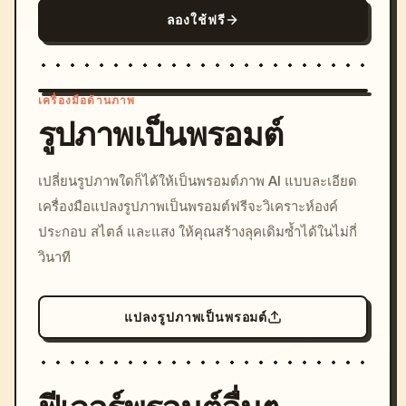
ลองใช้ฟรี
เครื่องมือด้านภาพ
รูปภาพเป็นพรอมต์
/imagine prompt: cinemati
เปลี่ยนรูปภาพใดก็ได้ให้เป็นพรอมต์ภาพ AI แบบละเอียด
c, cyberpunk sunset, neon
เครื่องมือแปลงรูปภาพเป็นพรอมต์ฟรีจะวิเคราะห์องค์
colors, 8k --v 6.0
ประกอบ สไตล์ และแสง ให้คุณสร้างลุคเดิมซ้ำได้ในไม่กี่
วินาที
แปลงรูปภาพเป็นพรอมต์