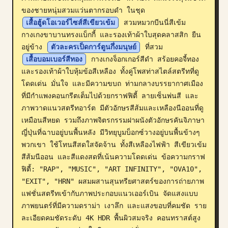
ของชายหนุ่มสวมแว่นตากรอบดำ ในชุด 
บล็อก
เสื้อฮู้ดโอเวอร์ไซส์สีเขียวเข้ม
 สวมหมวกบีนนี่สีเข้ม 
กางเกงขาบานทรงแบ็กกี้ และรองเท้าผ้าใบสุดคลาสสิก ยืน
อัปเดต
อยู่ข้าง 
ตัวละครเป็ดการ์ตูนกึ่งมนุษย์
 ที่สวม 
เสื้อบอมเบอร์สีทอง
 กางเกงจ็อกเกอร์สีดำ สร้อยคอจี้ทอง 
และรองเท้าผ้าใบหุ้มข้อสีเหลือง ทั้งคู่โพสท่าสไตล์สตรีทที่ดู
โดดเด่น มั่นใจ และมีความขบถ ท่ามกลางบรรยากาศเมือง
ที่มีกำแพงคอนกรีตเต็มไปด้วยกราฟฟิตี้ ลายเซ็นพ่นสี และ
ภาพวาดแนวสตรีทอาร์ต มีตัวอักษรสีส้มและเหลืองนีออนที่ดู
เหมือนสีหยด รวมถึงภาพจิตรกรรมฝาผนังตัวอักษรคันจิภาษา
ญี่ปุ่นที่ฉาบอยู่บนพื้นหลัง มีวิทยุบูมบ็อกซ์วางอยู่บนพื้นข้างๆ 
พวกเขา ใช้โทนสีสดใสจัดจ้าน ทั้งสีเหลืองไฟฟ้า สีเขียวเข้ม 
สีส้มนีออน และสีแดงสดที่เน้นความโดดเด่น ข้อความกราฟ
ฟิตี้: "RAP", "MUSIC", "ART INFINITY", "OVA10", 
"EXIT", "HRN" ผสมผสานสุนทรียศาสตร์ของการถ่ายภาพ
แฟชั่นสตรีทเข้ากับภาพประกอบแนวเออร์เบิน จัดแสงแบบ
ภาพยนตร์ที่มีความดราม่า เงาลึก และแสงขอบที่คมชัด ราย
ละเอียดคมชัดระดับ 4K HDR พื้นผิวสมจริง คอนทราสต์สูง 