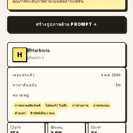
คุณภาพระดับภาพถ่ายในนิตยสารแฟชั่น
สร้างรูปภาพด้วย PROMPT
@Harboris
H
ดูต้นฉบับ
เผยแพร่แล้ว
4 พ.ค. 2569
ภาษาต้นฉบับ
EN
หมวดหมู่
การตลาดผลิตภัณฑ์
โปสเตอร์ / ใบปลิว
การถ่ายภาพ
ภาพประกอบ
ตัวละคร
ทิวทัศน์เมือง / ถนน
ถูกใจ
ยอดดู
แชร์