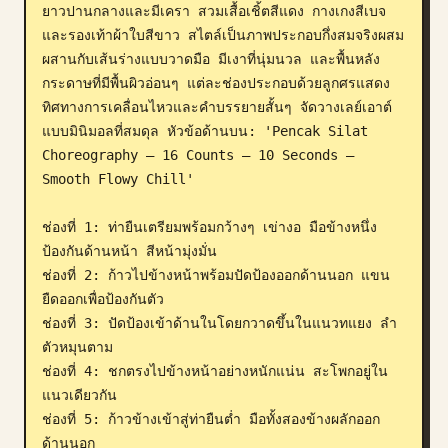
ยาวปานกลางและมีเครา สวมเสื้อเชิ้ตสีแดง กางเกงสีเบจ 
บล็อก
และรองเท้าผ้าใบสีขาว สไตล์เป็นภาพประกอบกึ่งสมจริงผสม
ผสานกับเส้นร่างแบบวาดมือ มีเงาที่นุ่มนวล และพื้นหลัง
กระดาษที่มีพื้นผิวอ่อนๆ แต่ละช่องประกอบด้วยลูกศรแสดง
อัปเดต
ทิศทางการเคลื่อนไหวและคำบรรยายสั้นๆ จัดวางเลย์เอาต์
แบบมินิมอลที่สมดุล หัวข้อด้านบน: 'Pencak Silat 
Choreography – 16 Counts – 10 Seconds – 
Smooth Flowy Chill'

ช่องที่ 1: ท่ายืนเตรียมพร้อมกว้างๆ เข่างอ มือข้างหนึ่ง
ป้องกันด้านหน้า สีหน้ามุ่งมั่น

ช่องที่ 2: ก้าวไปข้างหน้าพร้อมปัดป้องออกด้านนอก แขน
ยืดออกเพื่อป้องกันตัว

ช่องที่ 3: ปัดป้องเข้าด้านในโดยกวาดขึ้นในแนวทแยง ลำ
ตัวหมุนตาม

ช่องที่ 4: ชกตรงไปข้างหน้าอย่างหนักแน่น สะโพกอยู่ใน
แนวเดียวกัน

ช่องที่ 5: ก้าวข้างเข้าสู่ท่ายืนต่ำ มือทั้งสองข้างผลักออก
ด้านนอก
