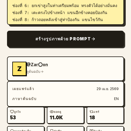
ช่องที่ 6: ยกเข่าสูงในท่าเตรียมพร้อม ทรงตัวได้อย่างมั่นคง

ช่องที่ 7: เตะตรงไปข้างหน้า แขนอีกข้างคอยป้องกัน

ช่องที่ 8: ก้าวถอยหลังเข้าสู่ท่าป้องกัน แขนไขว้กัน

ช่องที่ 9: ปัดป้องต่ำ กวาดแขนลงในท่ายืนลึก

ช่องที่ 10: ชกแบบฮุคข้ามลำตัวพร้อมหมุนสะโพก

สร้างรูปภาพด้วย PROMPT
ช่องที่ 11: หมุนตัวโดยใช้เท้าเป็นจุดหมุน เป็นการ
เคลื่อนไหวแบบวงกลม

ช่องที่ 12: ฝ่ามือผลักไปข้างหน้า ท่ายืนมั่นคง

ช่องที่ 13: เคลื่อนไหวแบบกวาดต่ำใกล้พื้นในท่าสควอท

@Zar⭕on
Z
ช่องที่ 14: ลุกขึ้นอย่างนุ่มนวลจากท่าต่ำ เป็นการ
ดูต้นฉบับ
เคลื่อนไหวขึ้นด้านบน

ช่องที่ 15: ท่าล็อกที่ควบคุมได้ แขนข้างหนึ่งยกขึ้นเพื่อ
เผยแพร่แล้ว
29 เม.ย. 2569
ป้องกัน

ช่องที่ 16: ท่าจบด้วยการทำความเคารพ เท้าชิดกัน มือ
ภาษาต้นฉบับ
EN
ประสานที่หน้าอก ท่าทางสงบนิ่ง

ถูกใจ
ยอดดู
แชร์
53
11.0K
18
รวมลูกศรที่วาดด้วยมือ (เน้นสีฟ้าและสีม่วง) เลย์เอาต์อิน
โฟกราฟิกที่สะอาดตา ช่องที่เว้นระยะห่างเท่ากัน และการ