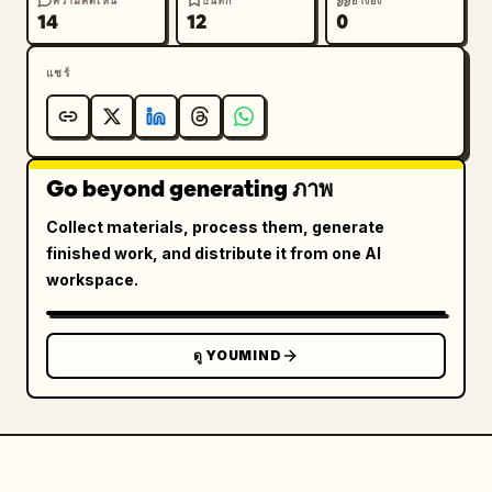
ความคิดเห็น
บันทึก
อ้างอิง
ออกแบบตัวละครที่สอดคล้องกันในทุกเฟรม

14
12
0
นักศิลปะการต่อสู้ชายที่มุ่งมั่นกำลังแสดงท่ารำ Pencak 
แชร์
Silat ที่ลื่นไหลและต่อเนื่องในสตูดิโอแบบมินิมอล เขา
มีอายุช่วงปลาย 20 ปี รูปร่างนักกีฬา ความสูงปานกลาง 
ผิวสีแทนอบอุ่น ผมหยักศกสีเข้มหนา และมีเคราสั้นที่ได้รับ
การดูแลอย่างดี เขาสวมเสื้อเชิ้ตสีแดงเข้มพอดีตัวพับแขนถึง
Go beyond generating ภาพ
ข้อศอก กางเกงสีเบจทรงสลิมฟิตที่มีรอยยับเล็กน้อยที่หัวเข่า 
และรองเท้าผ้าใบสีขาวสะอาดตา สีหน้าของเขาดูสงบ 
Collect materials, process them, generate
ควบคุมอารมณ์ได้ และมีความตั้งใจ

finished work, and distribute it from one AI
ฉากหลังเป็นสตูดิโอที่มีแสงนุ่มนวลพร้อมฉากหลังสีขาวนวลที่
workspace.
มีพื้นผิวและพื้นไม้ที่ดูผ่านการใช้งานมาเล็กน้อย แสงไฟถูก
กระจายและให้ความรู้สึกแบบภาพยนตร์ สร้างเงาที่นุ่มนวล
และเน้นการเคลื่อนไหวที่ลื่นไหล

ดู YOUMIND
ท่ารำมีความต่อเนื่องและเป็นจังหวะ โดยไม่มีการตัดภาพ
กะทันหัน:

0–2 วินาที: เริ่มต้นในท่ายืนเตรียมพร้อมที่มั่นคง เข่างอ 
ฝ่ามือข้างหนึ่งยื่นไปข้างหน้าเพื่อป้องกัน สายตามองตรงไป
ข้างหน้า
