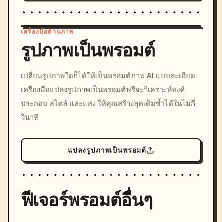
เครื่องมือด้านภาพ
รูปภาพเป็นพรอมต์
/imagine prompt: cinemati
เปลี่ยนรูปภาพใดก็ได้ให้เป็นพรอมต์ภาพ AI แบบละเอียด
c, cyberpunk sunset, neon
เครื่องมือแปลงรูปภาพเป็นพรอมต์ฟรีจะวิเคราะห์องค์
colors, 8k --v 6.0
ประกอบ สไตล์ และแสง ให้คุณสร้างลุคเดิมซ้ำได้ในไม่กี่
วินาที
แปลงรูปภาพเป็นพรอมต์
ฟีเจอร์พรอมต์อื่นๆ