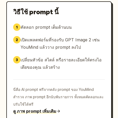
2–4 วินาที: ก้าวไปข้างหน้าเข้าสู่ท่าปัดป้องออกด้านนอก 
เปลี่ยนผ่านไปสู่ท่าปัดป้องเข้าด้านในแบบกวาดขึ้น

วิธีใช้ prompt นี้
4–6 วินาที: หมุนสะโพกเพื่อชกตรง จากนั้นถ่ายน้ำหนักเข้า
สู่การก้าวข้างพร้อมท่าผลัก

คัดลอก prompt เต็มด้านบน
1
6–8 วินาที: ยกเข่าอย่างนุ่มนวลและยืดขาออกเป็นท่าเตะ
ตรงที่ควบคุมได้ โดยยังคงการทรงตัวไว้

เปิดแพลตฟอร์มที่รองรับ GPT Image 2 เช่น
2
8–10 วินาที: ก้าวถอยหลังเข้าสู่ท่าป้องกัน ลดตัวลงสู่ท่าปัด
YouMind แล้ววาง prompt ลงไป
ป้องต่ำ แล้วลุกขึ้นมาเป็นท่าชกฮุค

10–12 วินาที: หมุนตัวด้วยการหมุนเท้าที่สะอาดตา เปลี่ยน
เปลี่ยนหัวข้อ สไตล์ หรือรายละเอียดให้ตรงไอ
3
ผ่านไปสู่ท่าฝ่ามือผลักไปข้างหน้า

12–14 วินาที: ลดตัวลงสู่ท่ากวาดต่ำ แล้วลุกขึ้นอย่างลื่น
เดียของคุณ แล้วสร้าง
ไหลเข้าสู่ท่าล็อกที่ควบคุมได้

14–15 วินาที: จบในท่ายืนตรงด้วยการทำความเคารพอย่าง
ให้เกียรติ มือประสานกันที่ระดับหน้าอก

นี่คือ AI prompt ฟรีจากคลัง prompt ของ YouMind
สไตล์การเคลื่อนไหวมีความนุ่มนวล ลื่นไหล ควบคุมได้ 
สำรวจ ภาพ prompt อีกนับพันรายการ ทั้งหมดคัดลอกและ
และมีความตั้งใจแบบศิลปะการต่อสู้ที่แม่นยำมากกว่าความ
ก้าวร้าว เน้นที่การทรงตัว การหายใจ และความต่อเนื่อง 
ปรับใช้ได้ฟรี
กล้องเป็นมุมกว้างปานกลางแบบนิ่งพร้อมการติดตามช้าๆ 
ดู ภาพ prompt เพิ่มเติม
อย่างแนบเนียน ไม่มีการตัดต่อ