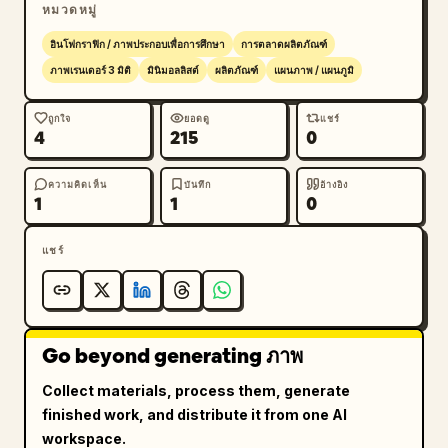
        "แบตเตอรี่ประสิทธิภาพสูง\nการออกแบบพลังงาน
หมวดหมู่
ที่เหมาะสมเพื่อการใช้งานที่ยาวนาน",

อินโฟกราฟิก / ภาพประกอบเพื่อการศึกษา
การตลาดผลิตภัณฑ์
        "เบาะรองหน้าสัมผัสนุ่ม\nมอบความสบายแม้สวม
ภาพเรนเดอร์ 3 มิติ
มินิมอลลิสต์
ผลิตภัณฑ์
แผนภาพ / แผนภูมิ
ใส่เป็นเวลานาน"

      ]

ถูกใจ
ยอดดู
แชร์
    },

4
215
0
    "footer": {

      "left_text_block": {

ความคิดเห็น
บันทึก
อ้างอิง
1
1
0
        "headline": "
ประสบการณ์ที่วิวัฒนาการจากโครงสร้างภายใน
",

        "body": "ทุกชิ้นส่วนประกอบด้วยเทคโนโลยีล้ำ
แชร์
สมัยและการออกแบบที่พิถีพิถันเพื่อรองรับประสบการณ์การ
ดื่มด่ำอย่างเต็มรูปแบบ Meta Quest 3 สร้างสรรค์
ประสบการณ์แห่งอนาคตจากภายในสู่ภายนอก"

      },

Go beyond generating ภาพ
      "right_logo": "∞ Meta"

Collect materials, process them, generate
    }

finished work, and distribute it from one AI
  }

workspace.
}