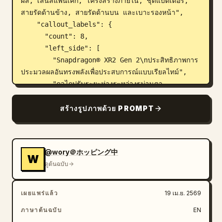
ผล, เลนส์แพนเค้ก, โครงสร้างภายใน, ชุดแบตเตอรี่, 
สายรัดด้านข้าง, สายรัดด้านบน และเบาะรองหน้า",

    "callout_labels": {

      "count": 8,

      "left_side": [

        "Snapdragon® XR2 Gen 2\nประสิทธิภาพการ
ประมวลผลอันทรงพลังเพื่อประสบการณ์แบบเรียลไทม์",

        "กลไกปรับระยะห่างระหว่างรูม่านตา 
(IPD)\nมอบความพอดีที่สะดวกสบายสำหรับผู้ใช้ทุกคน",

        "สายรัดศีรษะที่ออกแบบอย่างแม่นยำ\nออกแบบ
สร้างรูปภาพด้วย PROMPT
ตามหลักสรีรศาสตร์เพื่อความสบายและความมั่นคงสูงสุด"

      ],

      "right_side": [

@wory＠ホッピング中
        "แผงหน้าปัด (Faceplate)\nดีไซน์ที่โฉบเฉี่ยว
W
ดูต้นฉบับ
พร้อมการกระจายน้ำหนักที่สมดุล",

        "กล้องติดตามตำแหน่ง\nความแม่นยำสูงในการ
ติดตามตำแหน่งและการรับรู้สภาพแวดล้อม",

เผยแพร่แล้ว
19 เม.ย. 2569
        "เลนส์แพนเค้ก\nดีไซน์บางเฉียบให้มุมมองที่กว้าง
ภาษาต้นฉบับ
EN
และภาพที่คมชัด",
