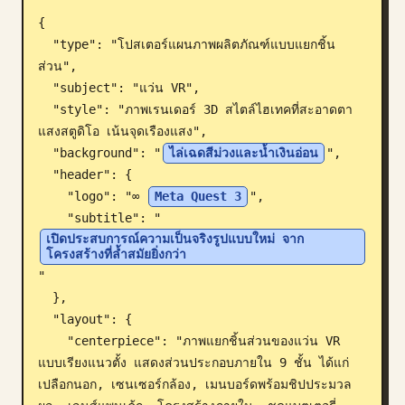
{

บล็อก
  "type": "โปสเตอร์แผนภาพผลิตภัณฑ์แบบแยกชิ้น
ส่วน",

อัปเดต
  "subject": "แว่น VR",

  "style": "ภาพเรนเดอร์ 3D สไตล์ไฮเทคที่สะอาดตา 
แสงสตูดิโอ เน้นจุดเรืองแสง",

  "background": "
ไล่เฉดสีม่วงและน้ำเงินอ่อน
",

  "header": {

    "logo": "∞ 
Meta Quest 3
",

    "subtitle": "
เปิดประสบการณ์ความเป็นจริงรูปแบบใหม่ จาก
โครงสร้างที่ล้ำสมัยยิ่งกว่า
"

  },

  "layout": {

    "centerpiece": "ภาพแยกชิ้นส่วนของแว่น VR 
แบบเรียงแนวตั้ง แสดงส่วนประกอบภายใน 9 ชั้น ได้แก่ 
เปลือกนอก, เซนเซอร์กล้อง, เมนบอร์ดพร้อมชิปประมวล