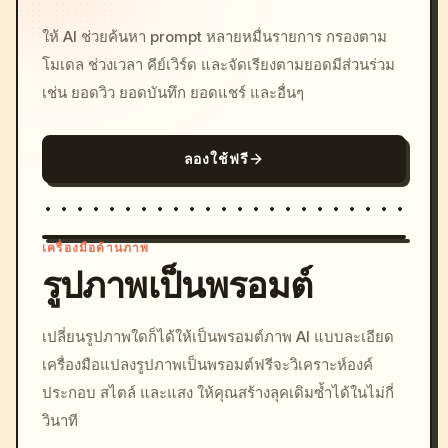
ให้ AI ช่วยค้นหา prompt หลายหมื่นรายการ กรองตาม
โมเดล ช่วงเวลา คีย์เวิร์ด และจัดเรียงตามยอดมีส่วนร่วม
เช่น ยอดวิว ยอดบันทึก ยอดแชร์ และอื่นๆ
ลองใช้ฟรี
เครื่องมือด้านภาพ
รูปภาพเป็นพรอมต์
/imagine prompt: cinemati
เปลี่ยนรูปภาพใดก็ได้ให้เป็นพรอมต์ภาพ AI แบบละเอียด
c, cyberpunk sunset, neon
เครื่องมือแปลงรูปภาพเป็นพรอมต์ฟรีจะวิเคราะห์องค์
colors, 8k --v 6.0
ประกอบ สไตล์ และแสง ให้คุณสร้างลุคเดิมซ้ำได้ในไม่กี่
วินาที