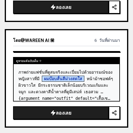
ลองเลย
โดย
@
WAREEN AI 💟
6 วันที่ผ่านมา
ดูพรอมต์ฉบับเต็ม
ภาพถ่ายแฟชั่นที่ดูสมจริงและเปี่ยมไปด้วยอารมณ์ของ
หญิงสาวที่มี 
ผมบ๊อบสั้นสีม่วงสดใส
 หน้าม้าซอฟต์ๆ 
ผิวขาวใส มีกระธรรมชาติเล็กน้อยบริเวณแก้มและ
จมูก และดวงตาสีน้ำตาลที่ดูมีเสน่ห์ เธอสวม 
{argument name="outfit" default="เสื้อเช…
ลองเลย