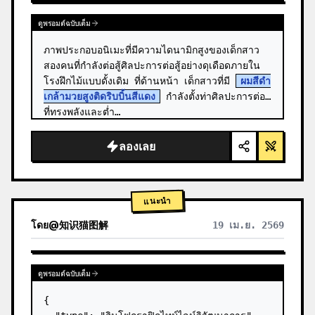
ดูพรอมต์ฉบับเต็ม
ภาพประกอบอนิเมะที่มีความไดนามิกสูงของเด็กสาว
สองคนที่กำลังต่อสู้ศิลปะการต่อสู้อย่างดุเดือดภายใน
โรงฝึกไม้แบบดั้งเดิม ที่ด้านหน้า เด็กสาวที่มี 
ผมสีดำ
เกล้ามวยสูงติดริบบิ้นสีแดง
 กำลังตั้งท่าศิลปะการต่อสู้
ที่ทรงพลังและต่ำ…
ลองเลย
แนะนำ
โดย
@
知识猫图解
19 เม.ย. 2569
ดูพรอมต์ฉบับเต็ม
{
