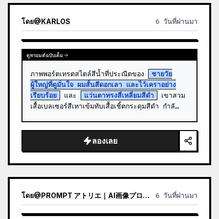
โดย
@
KARLOS
6 วันที่ผ่านมา
ดูพรอมต์ฉบับเต็ม
ภาพพอร์ตเทรตสไตล์สีน้ำที่ประณีตของ 
ชายวัย
ผู้ใหญ่ที่ดูมั่นใจ ผมสั้นสีดอกเลา และไว้เคราอย่าง
เรียบร้อย
 และ 
แว่นตาทรงสี่เหลี่ยมสีดำ
 เขาสวม
เสื้อเบลเซอร์สีเทาเข้มทับเสื้อเชิ้ตกระดุมสีดำ กำลั…
ลองเลย
โดย
@
PROMPT アトリエ｜AI画像プロンプト
6 วันที่ผ่านมา