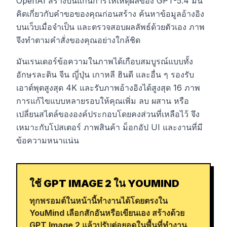
OpenAI สร้างบนแกนการให้เหตุผลของ GPT-5.4 มัน
คิดเกี่ยวกับคำขอของคุณก่อนสร้าง ค้นหาข้อมูลอ้างอิง
บนเว็บเมื่อจำเป็น และตรวจสอบผลลัพธ์ด้วยตัวเอง ภาพ
จึงทำตามคำสั่งของคุณอย่างใกล้ชิด
มันเรนเดอร์ข้อความในภาพได้เกือบสมบูรณ์แบบทั้ง
อักษรละติน จีน ญี่ปุ่น เกาหลี ฮินดี และอื่น ๆ รองรับ
เอาต์พุตสูงสุด 4K และรับภาพอ้างอิงได้สูงสุด 16 ภาพ
การแก้ไขแบบหลายรอบให้คุณเพิ่ม ลบ ผสาน หรือ
เปลี่ยนสไตล์ขององค์ประกอบโดยคงส่วนที่เหลือไว้ จึง
เหมาะกับโปสเตอร์ ภาพสินค้า ม็อกอัป UI และงานที่มี
ข้อความหนาแน่น
ใช้ GPT IMAGE 2 ใน YOUMIND
ทุกพรอมต์ในหน้านี้ทำงานได้โดยตรงใน
YouMind เลือกสักอันหรือเขียนเอง สร้างด้วย
GPT Image 2 แล้วปรับต่อยอดในพื้นที่ทำงาน