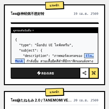
แนะนำ
โดย
@
神经病不想好转
19 เม.ย. 2569
ดูพรอมต์ฉบับเต็ม
{

  "type": "ม็อกอัป UI ไลฟ์สตรีม",

  "subject": {

    "description": "ภาพพอร์ตเทรตของ 
Elon 
Musk
 กำลังยิ้ม สวมเสื้อยืดสีดำที่มีกราฟิกแผนผังทาง
เทคนิคสีขาว",

    "background": "ด้านซ้ายแสดงหน้าจอที่มี
ลองเลย
ข้อความ '{argument n…
แนะนำ
โดย
@
たねもみ 2.0 / TANEMOMI VER2.0
20 เม.ย. 2569