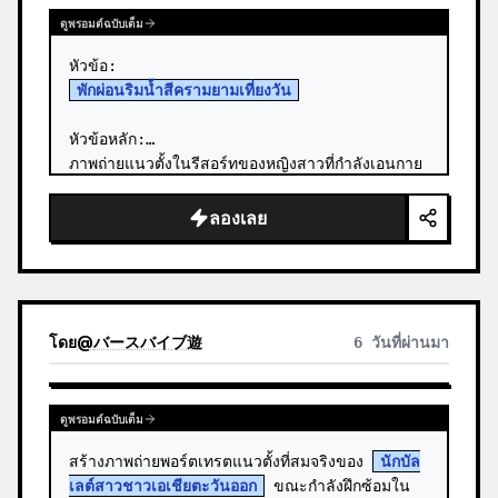
ดูพรอมต์ฉบับเต็ม
พักผ่อนริมน้ำสีครามยามเที่ยงวัน
หัวข้อหลัก:

ภาพถ่ายแนวตั้งในรีสอร์ทของหญิงสาวที่กำลังเอนกาย
ใน 
ชุดว่ายน้ำสีขาว
 บนระเบียงไม้สีดำที่ยื่นออกไป
เหนือผืนน้ำทะเลสีฟ้าใสแจ๋ว ท่ามกลางแสงแดดจ…
ลองเลย
โดย
@
バースバイブ遊
6 วันที่ผ่านมา
ดูพรอมต์ฉบับเต็ม
สร้างภาพถ่ายพอร์ตเทรตแนวตั้งที่สมจริงของ 
นักบัล
เลต์สาวชาวเอเชียตะวันออก
 ขณะกำลังฝึกซ้อมใน