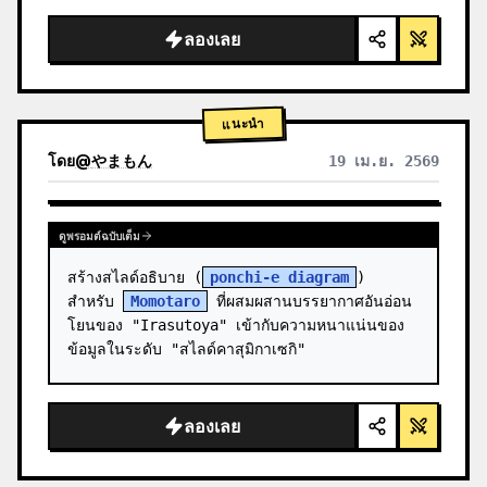
สะอาดตา แสงสตูดิโอ เน้นจุดเรืองแสง",

  "background": "
ไล่เฉดสีม่วงและน้ำเงิน
ลองเลย
อ่อน
",

  "header":…
แนะนำ
โดย
@
やまもん
19 เม.ย. 2569
ดูผลลัพธ์จากโมเดลอื่น
ดูพรอมต์ฉบับเต็ม
สร้างสไลด์อธิบาย (
ponchi-e diagram
) 
สำหรับ 
Momotaro
 ที่ผสมผสานบรรยากาศอันอ่อน
โยนของ "Irasutoya" เข้ากับความหนาแน่นของ
ข้อมูลในระดับ "สไลด์คาสุมิกาเซกิ"
ลองเลย