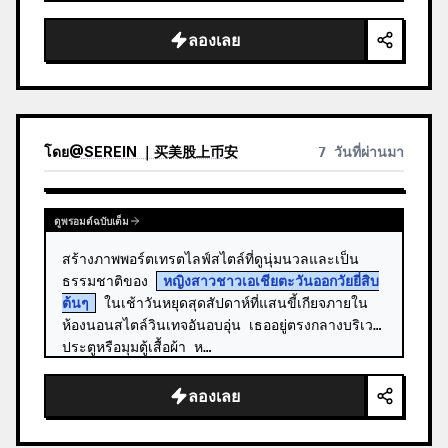
สั้นสีบ…
ลองเลย
โดย
@
SEREIN ｜买美股上币安
7 วันที่ผ่านมา
ดูพรอมต์ฉบับเต็ม
สร้างภาพพอร์ตเทรตไลฟ์สไตล์ที่ดูนุ่มนวลและเป็น
ธรรมชาติของ 
หญิงสาวชาวเอเชียตะวันออกวัยยี่สิบ
ต้นๆ
 ในเช้าวันหยุดสุดสัปดาห์ที่แสนขี้เกียจภายใน
ห้องนอนสไตล์วินเทจอันอบอุ่น เธออยู่ตรงกลางบริเวณ
ประตูหรือมุมตู้เสื้อผ้า ห…
ลองเลย