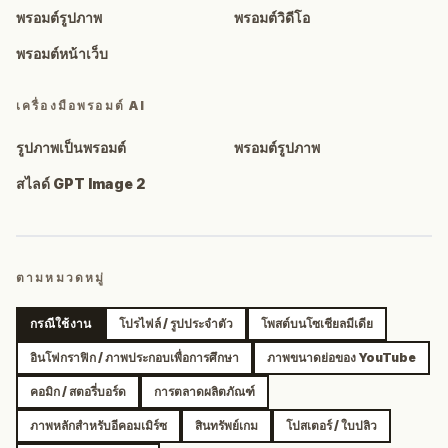
พรอมต์รูปภาพ
พรอมต์วิดีโอ
พรอมต์หน้าเว็บ
เครื่องมือพรอมต์ AI
รูปภาพเป็นพรอมต์
พรอมต์รูปภาพ
สไลด์ GPT Image 2
ตามหมวดหมู่
กรณีใช้งาน
โปรไฟล์ / รูปประจำตัว
โพสต์บนโซเชียลมีเดีย
อินโฟกราฟิก / ภาพประกอบเพื่อการศึกษา
ภาพขนาดย่อของ YouTube
คอมิก / สตอรี่บอร์ด
การตลาดผลิตภัณฑ์
ภาพหลักสำหรับอีคอมเมิร์ซ
สินทรัพย์เกม
โปสเตอร์ / ใบปลิว