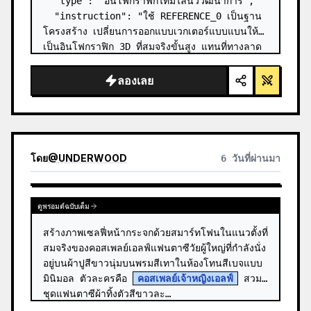
  "type": "อินโฟกราฟิกไทม์ไลน์วิวัฒนาการ",

  "instruction": "ใช้ REFERENCE_0 เป็นฐาน
โครงสร้าง เปลี่ยนการออกแบบเวกเตอร์แบบแบนให้
เป็นอินโฟกราฟิก 3D ที่สมจริงขั้นสูง แทนที่ทางลาด
เรียบๆ ด้วยขั้นบันไดหินที่ชัดเจน และอัปเกรดสิ่งมี
ชีวิตทั้งหมดให้เป็นโมเดล 3D ที่สมจ…
ลองเลย
โดย
@
UNDERWOOD
6 วันที่ผ่านมา
ดูพรอมต์ฉบับเต็ม
สร้างภาพเซลฟี่หน้ากระจกด้วยสมาร์ทโฟนในแนวตั้งที่
สมจริงของคอสเพลย์เอลฟ์แฟนตาซีวัยผู้ใหญ่ที่กำลังนั่ง
อยู่บนผ้าปูสีขาวนุ่มบนพรมสีเทาในห้องโทนสีเบจแบบ
มินิมอล ตัวละครคือ 
คอสเพลย์เจ้าหญิงเอลฟ์
 สวม
ชุดแฟนตาซีผ้าทิ้งตัวสีขาวละ…