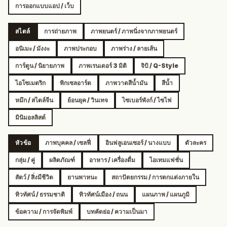
การออกแบบแอป / เว็บ
สไตล์
การถ่ายภาพ
ภาพยนตร์ / ภาพนิ่งจากภาพยนตร์
อนิเมะ / มังงะ
ภาพประกอบ
ภาพร่าง / ลายเส้น
การ์ตูน / นิยายภาพ
ภาพเรนเดอร์ 3 มิติ
จิบิ / Q-Style
ไอโซเมตริก
พิกเซลอาร์ต
ภาพวาดสีน้ำมัน
สีน้ำ
หมึก / สไตล์จีน
ย้อนยุค / วินเทจ
ไซเบอร์พังก์ / ไซไฟ
มินิมอลลิสต์
หัวข้อ
ภาพบุคคล / เซลฟี่
อินฟลูเอนเซอร์ / นางแบบ
ตัวละคร
กลุ่ม / คู่
ผลิตภัณฑ์
อาหาร / เครื่องดื่ม
ไอเทมแฟชั่น
สัตว์ / สิ่งมีชีวิต
ยานพาหนะ
สถาปัตยกรรม / การตกแต่งภายใน
ทิวทัศน์ / ธรรมชาติ
ทิวทัศน์เมือง / ถนน
แผนภาพ / แผนภูมิ
ข้อความ / การจัดพิมพ์
บทคัดย่อ / ความเป็นมา