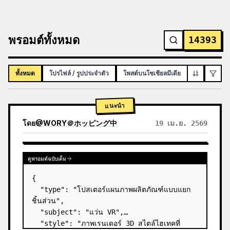
พรอมต์ทั้งหมด
14393
ทั้งหมด
โปรไฟล์ / รูปประจำตัว
โพสต์บนโซเชียลมีเดีย
อินโฟกราฟิก
แนะนำ
โดย
@
WORY＠ホッピング中
19 เม.ย. 2569
ดูพรอมต์ฉบับเต็ม
{

  "type": "โปสเตอร์แผนภาพผลิตภัณฑ์แบบแยก
ชิ้นส่วน",

  "subject": "แว่น VR",

  "style": "ภาพเรนเดอร์ 3D สไตล์ไฮเทคที่