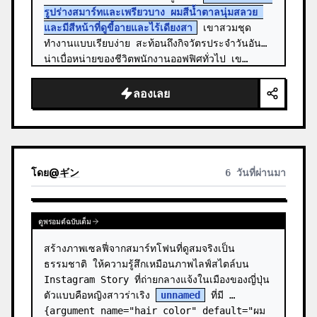
รูปร่างสมาร์ทและเพรียวบาง ผมสีน้ำตาลนุ่มสลวย 
และมีสีหน้าที่ดูขี้อายและไร้เดียงสา
 เขาสวมชุด
ทำงานแบบเรียบง่าย สะท้อนถึงกิจวัตรประจำวันอัน
น่าเบื่อหน่ายของชีวิตพนักงานออฟฟิศทั่วไป เข…
ลองเลย
โดย
@
ギン
6 วันที่ผ่านมา
ดูพรอมต์ฉบับเต็ม
สร้างภาพเซลฟี่จากสมาร์ทโฟนที่ดูสมจริงเป็น
ธรรมชาติ ให้ความรู้สึกเหมือนภาพไลฟ์สไตล์บน 
Instagram Story ที่ถ่ายกลางแจ้งในเมืองของญี่ปุ่น 
ตัวแบบคือหญิงสาวร่าเริง 
unnamed
 ที่มี 
{argument name="hair color" default="ผม