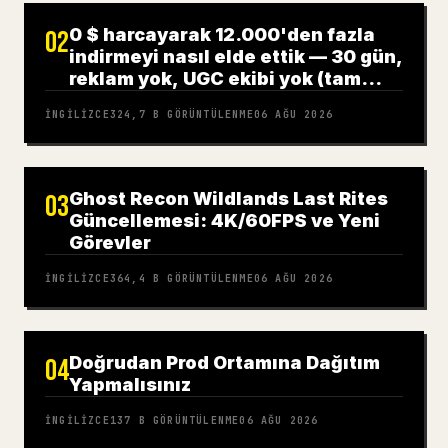
0 $ harcayarak 12.000'den fazla
02
indirmeyi nasıl elde ettik — 30 gün,
reklam yok, UGC ekibi yok (tam
rehber)
İNGILIZCE
324,7 B
GÖRÜNTÜLENME
06 AĞU 2026
Ghost Recon Wildlands Last Rites
03
Güncellemesi: 4K/60FPS ve Yeni
Görevler
İNGILIZCE
364,4 B
GÖRÜNTÜLENME
06 AĞU 2026
Doğrudan Prod Ortamına Dağıtım
04
Yapmalısınız
İNGILIZCE
137 B
GÖRÜNTÜLENME
06 AĞU 2026