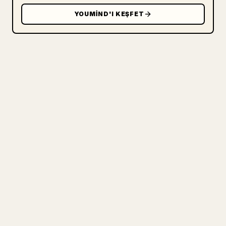
YOUMIND'I KEŞFET
ÜRETICILER IÇIN
MARKDOWN'INIZI TEMIZ BIR 𝕏
MAKALESINE DÖNÜŞTÜRÜN
Kendi uzun yazılarınızı yayımlarken
görselleri, tabloları ve kod bloklarını 𝕏
için biçimlendirmek zahmetlidir. YouMind,
eksiksiz bir Markdown taslağını temiz ve
hemen paylaşılabilir bir 𝕏 makalesine
dönüştürür.