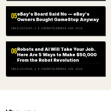
eBay's Board Said No — eBay's
05
Owners Bought GameStop Anyway
İNGILIZCE
107,2 B
GÖRÜNTÜLENME
06 AĞU 2026
Robots and AI Will Take Your Job.
06
Here Are 5 Ways to Make $50,000
From the Robot Revolution
İNGILIZCE
863,6 B
GÖRÜNTÜLENME
06 AĞU 2026