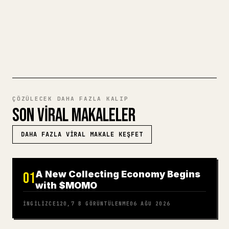
MARKDOWN'DAN 𝕏'E DENEYIN
ÇÖZÜLECEK DAHA FAZLA KALIP
SON VIRAL MAKALELER
DAHA FAZLA VIRAL MAKALE KEŞFET
A New Collecting Economy Begins
01
with $MOMO
İNGILIZCE
120,7 B
GÖRÜNTÜLENME
06 AĞU 2026