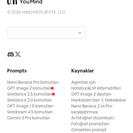
©
2026
MIND MOTOR PTE. LTD.
Prompts
Kaynaklar
Nano Banana Pro komutları
Agentlar için
GPT Image 2 komutları
NotebookLM Alternatifleri
Seedance 2.5 komutları
GPT Image 2 slaytları
Seedance 2.0 komutları
Markdown'dan 𝕏 Makalesine
GPT Image 1.5 komutları
Nano Banana 2 ve Pro
Seedream 4.5 komutları
karşılaştırması
Gemini 3 Pro komutları
AI fotoğraf düzenleyici
Fotoğraf promptları
Görselden prompt