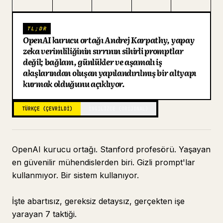
Blog
TL;DR
OpenAI kurucu ortağı Andrej Karpathy, yapay
Güncellemeler
zeka verimliliğinin sırrının sihirli promptlar
değil; bağlam, günlükler ve aşamalı iş
akışlarından oluşan yapılandırılmış bir altyapı
kurmak olduğunu açıklıyor.
TÜRKÇE (ÇEVRILDI)
İNGILIZCE (ORIJINAL)
OpenAI kurucu ortağı. Stanford profesörü. Yaşayan
en güvenilir mühendislerden biri. Gizli prompt'lar
kullanmıyor. Bir sistem kullanıyor.
İşte abartısız, gereksiz detaysız, gerçekten işe
yarayan 7 taktiği.