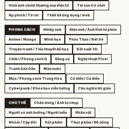
Hình ảnh chính thương mại điện tử
Tài sản trò chơi
Áp phích / Tờ rơi
Thiết kế ứng dụng / web
PHONG CÁCH
Nhiếp ảnh
Điện ảnh / Ảnh tĩnh từ phim
Anime / Manga
Minh họa
Phác Thảo / Nét Vẽ
Truyện tranh / Tiểu thuyết đồ họa
Kết xuất 3D
Chibi / Phong cách Q
Đẳng cự
Nghệ thuật Pixel
Tranh Sơn Dầu
Màu nước
Mực / Phong cách Trung Hoa
Cổ điển / Cổ điển
Cyberpunk / Khoa học viễn tưởng
Chủ nghĩa tối giản
CHỦ THỂ
Chân dung / Ảnh tự chụp
Người có ảnh hưởng / Người mẫu
Nhân vật
Nhóm / Cặp đôi
Sản phẩm
Thực phẩm / Đồ uống