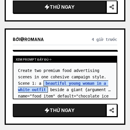
THỬ NGAY
BỞI
@
ROMANA
4 giờ trước
XEM PROMPT ĐẦY ĐỦ
Create two premium food advertising 
scenes in one cohesive campaign style. 
Scene 1: a 
beautiful young woman in a 
white outfit
 beside a giant {argument 
name="food item" default="chocolate ice 
cream cone topped with chocolate…
THỬ NGAY