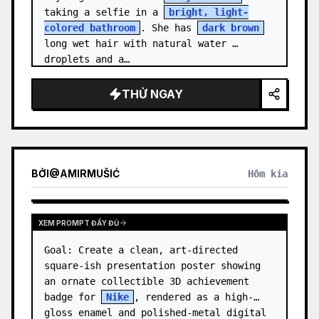
taking a selfie in a 
bright, light-
colored bathroom
. She has 
dark brown
long wet hair with natural water 
droplets and a…
THỬ NGAY
BỞI
@
AMIRMUŠIĆ
Hôm kia
XEM PROMPT ĐẦY ĐỦ
Goal: Create a clean, art-directed 
square-ish presentation poster showing 
an ornate collectible 3D achievement 
badge for 
Nike
, rendered as a high-
gloss enamel and polished-metal digital 