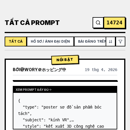
TẤT CẢ PROMPT
14724
TẤT CẢ
HỒ SƠ / ẢNH ĐẠI DIỆN
BÀI ĐĂNG TRÊN MẠNG XÃ H
NỔI BẬT
BỞI
@
WORY＠ホッピング中
19 thg 4, 2026
XEM PROMPT ĐẦY ĐỦ
{

  "type": "poster sơ đồ sản phẩm bóc 
tách",

  "subject": "kính VR",

  "style": "kết xuất 3D công nghệ cao 