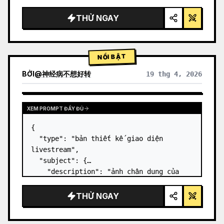
gọn gàng, ánh sáng studio, các điểm nhấn 
phát sáng",

THỬ NGAY
  "background": "{argument 
name=\"background color\" 
default=\"gradient tím và xanh dương dịu 
NỔI BẬT
nhẹ\"…
BỞI
@
神经病不想好转
19 thg 4, 2026
XEM PROMPT ĐẦY ĐỦ
{

  "type": "bản thiết kế giao diện 
livestream",

  "subject": {

    "description": "ảnh chân dung của 
Elon Musk
, đang mỉm cười, mặc áo phông 
đen có in hình sơ đồ kỹ thuật màu 
THỬ NGAY
trắng",

    "background": "bên trái hiển th…