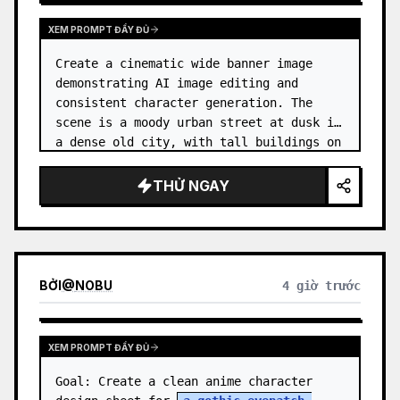
XEM PROMPT ĐẦY ĐỦ
Create a cinematic wide banner image 
demonstrating AI image editing and 
consistent character generation. The 
scene is a moody urban street at dusk in 
a dense old city, with tall buildings on 
both sides, wet pavement, parked and 
moving cars, soft streetlights,…
THỬ NGAY
BỞI
@
NOBU
4 giờ trước
XEM PROMPT ĐẦY ĐỦ
Goal: Create a clean anime character 