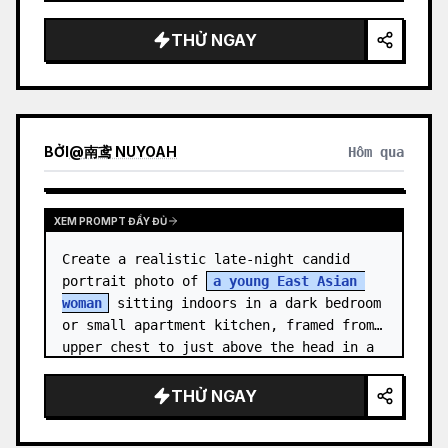
medal.

THỬ NGAY
Canvas: Wide 16:9 white stu…
BỞI
@
南鸢 NUYOAH
Hôm qua
XEM PROMPT ĐẦY ĐỦ
Create a realistic late-night candid 
portrait photo of 
a young East Asian 
woman
 sitting indoors in a dark bedroom 
or small apartment kitchen, framed from 
upper chest to just above the head in a 
vertical 3:4 compositio…
THỬ NGAY