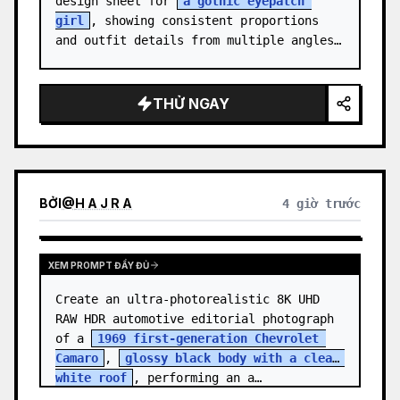
design sheet for 
a gothic eyepatch 
girl
, showing consistent proportions 
and outfit details from multiple angles.

Canvas: Wide horizontal white-background 
character sheet, about 16…
THỬ NGAY
BỞI
@
H A J R A
4 giờ trước
XEM PROMPT ĐẦY ĐỦ
Create an ultra-photorealistic 8K UHD 
RAW HDR automotive editorial photograph 
of a 
1969 first-generation Chevrolet 
Camaro
, 
glossy black body with a clean 
white roof
, performing an a…