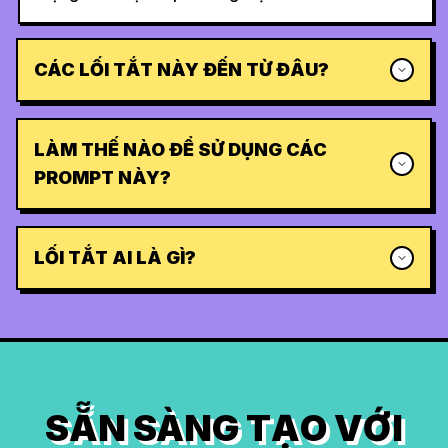
CÁC LỐI TẮT NÀY ĐẾN TỪ ĐÂU?
LÀM THẾ NÀO ĐỂ SỬ DỤNG CÁC
PROMPT NÀY?
LỐI TẮT AI LÀ GÌ?
SẴN SÀNG TẠO VỚI