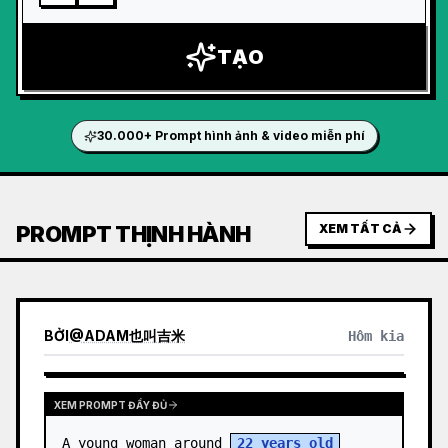
TẠO
30.000+ Prompt hình ảnh & video miễn phí
PROMPT THỊNH HÀNH
XEM TẤT CẢ
BỞI
@
ADAM也叫吉米
Hôm kia
XEM PROMPT ĐẦY ĐỦ
A young woman around 
22 years old