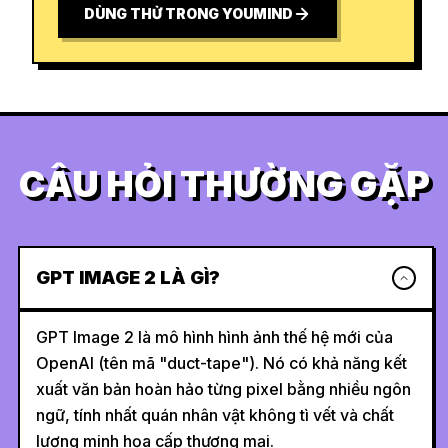
DÙNG THỬ TRONG YOUMIND
CÂU HỎI THƯỜNG GẶP
GPT IMAGE 2 LÀ GÌ?
GPT Image 2 là mô hình hình ảnh thế hệ mới của
OpenAI (tên mã "duct-tape"). Nó có khả năng kết
xuất văn bản hoàn hảo từng pixel bằng nhiều ngôn
ngữ, tính nhất quán nhân vật không tì vết và chất
lượng minh họa cấp thương mại.