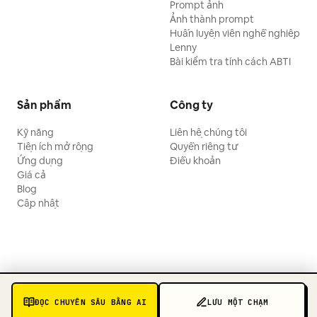
Prompt ảnh
Ảnh thành prompt
Huấn luyện viên nghề nghiệp
Lenny
Bài kiểm tra tính cách ABTI
Sản phẩm
Công ty
Kỹ năng
Liên hệ chúng tôi
Tiện ích mở rộng
Quyền riêng tư
Ứng dụng
Điều khoản
Giá cả
Blog
Cập nhật
ĐỌC CHUYÊN SÂU BẰNG AI
LƯU MỘT CHẠM