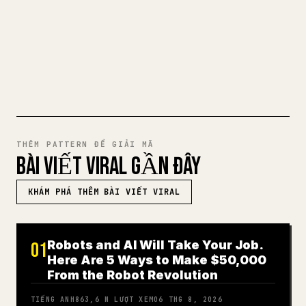
gàng, sẵn sàng để đăng.
THỬ MARKDOWN SANG 𝕏
THÊM PATTERN ĐỂ GIẢI MÃ
BÀI VIẾT VIRAL GẦN ĐÂY
KHÁM PHÁ THÊM BÀI VIẾT VIRAL
Robots and AI Will Take Your Job.
01
Here Are 5 Ways to Make $50,000
From the Robot Revolution
TIẾNG ANH
863,6 N
LƯỢT XEM
06 THG 8, 2026