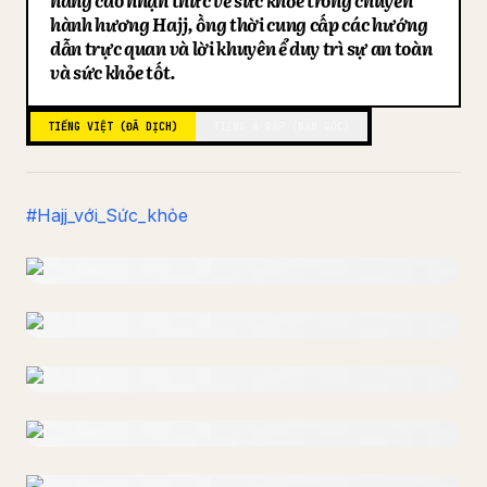
nâng cao nhận thức về sức khỏe trong chuyến
hành hương Hajj, đồng thời cung cấp các hướng
Blog
dẫn trực quan và lời khuyên để duy trì sự an toàn
và sức khỏe tốt.
Cập nhật
TIẾNG VIỆT (ĐÃ DỊCH)
TIẾNG Ả RẬP (BẢN GỐC)
#Hajj_với_Sức_khỏe