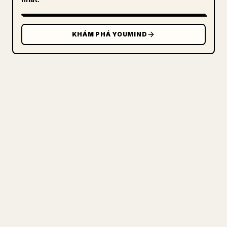
KHÁM PHÁ YOUMIND
DÀNH CHO NHÀ SÁNG TẠO
BIẾN MARKDOWN CỦA BẠN THÀNH
BÀI VIẾT 𝕏 GỌN GÀNG
Khi bạn đăng bài viết dài của riêng mình,
việc định dạng hình ảnh, bảng và khối mã
cho 𝕏 rất mệt mỏi. YouMind biến cả bản
nháp Markdown thành một bài viết 𝕏 gọn