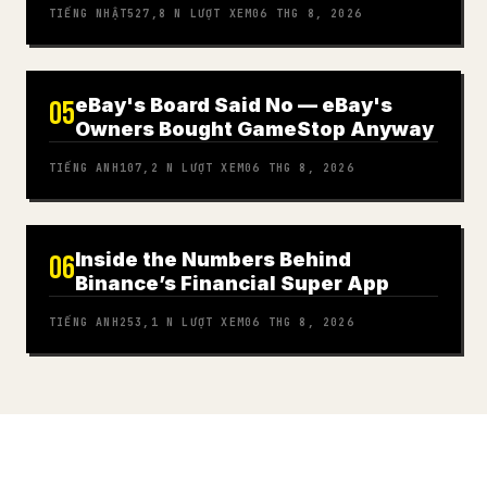
TIẾNG NHẬT
527,8 N
LƯỢT XEM
06 THG 8, 2026
eBay's Board Said No — eBay's
05
Owners Bought GameStop Anyway
TIẾNG ANH
107,2 N
LƯỢT XEM
06 THG 8, 2026
Inside the Numbers Behind
06
Binance’s Financial Super App
TIẾNG ANH
253,1 N
LƯỢT XEM
06 THG 8, 2026