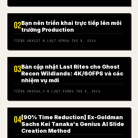
Bạn nên triển khai trực tiếp lên môi
02
trường Production
TIẾNG ANH
137 N
LƯỢT XEM
06 THG 8, 2026
Bản cập nhật Last Rites cho Ghost
03
Recon Wildlands: 4K/60FPS và các
nhiệm vụ mới
TIẾNG ANH
364,4 N
LƯỢT XEM
06 THG 8, 2026
[90% Time Reduction] Ex-Goldman
04
Sachs Kei Tanaka's Genius AI Slide
Creation Method