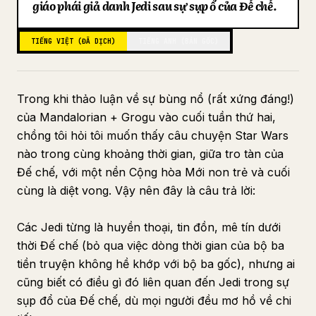
giáo phái giả danh Jedi sau sự sụp đổ của Đế chế.
Blog
TIẾNG VIỆT (ĐÃ DỊCH)
TIẾNG ANH (BẢN GỐC)
Cập nhật
Trong khi thảo luận về sự bùng nổ (rất xứng đáng!)
của Mandalorian + Grogu vào cuối tuần thứ hai,
chồng tôi hỏi tôi muốn thấy câu chuyện Star Wars
nào trong cùng khoảng thời gian, giữa tro tàn của
Đế chế, với một nền Cộng hòa Mới non trẻ và cuối
cùng là diệt vong. Vậy nên đây là câu trả lời:
Các Jedi từng là huyền thoại, tin đồn, mê tín dưới
thời Đế chế (bỏ qua việc dòng thời gian của bộ ba
tiền truyện không hề khớp với bộ ba gốc), nhưng ai
cũng biết có điều gì đó liên quan đến Jedi trong sự
sụp đổ của Đế chế, dù mọi người đều mơ hồ về chi