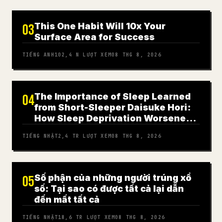
This One Habit Will 10x Your
03
Surface Area for Success
TIẾNG ANH
102,4 N
LƯỢT XEM
08 THG 8, 2026
The Importance of Sleep Learned
04
from Short-Sleeper Daisuke Hori:
How Sleep Deprivation Worsened
My Panic Disorder
TIẾNG NHẬT
2,4 TR
LƯỢT XEM
08 THG 8, 2026
Số phận của những người trúng xổ
05
số: Tại sao có được tất cả lại dẫn
đến mất tất cả
TIẾNG NHẬT
18,6 TR
LƯỢT XEM
08 THG 8, 2026