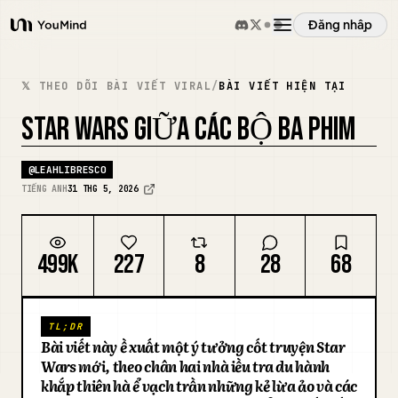
Đăng nhập
YouMind
Tổng quan
𝕏 THEO DÕI BÀI VIẾT VIRAL
/
BÀI VIẾT HIỆN TẠI
STAR WARS GIỮA CÁC BỘ BA PHIM
Các trường hợp sử dụng
@
LEAHLIBRESCO
TIẾNG ANH
31 THG 5, 2026
Kỹ năng
Lời nhắc
499K
227
8
28
68
Giá cả
TL;DR
Bài viết này đề xuất một ý tưởng cốt truyện Star
Wars mới, theo chân hai nhà điều tra du hành
Tải xuống
khắp thiên hà để vạch trần những kẻ lừa đảo và các