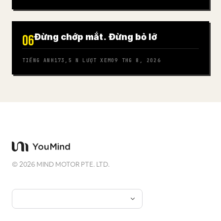
Đừng chớp mắt. Đừng bỏ lỡ
06
TIẾNG ANH
173,5 N
LƯỢT XEM
09 THG 8, 2026
©
2026
MIND MOTOR PTE. LTD.