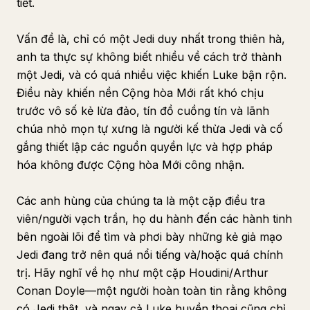
tiết.
Vấn đề là, chỉ có một Jedi duy nhất trong thiên hà,
anh ta thực sự không biết nhiều về cách trở thành
một Jedi, và có quá nhiều việc khiến Luke bận rộn.
Điều này khiến nền Cộng hòa Mới rất khó chịu
trước vô số kẻ lừa đảo, tín đồ cuồng tín và lãnh
chúa nhỏ mọn tự xưng là người kế thừa Jedi và cố
gắng thiết lập các nguồn quyền lực và hợp pháp
hóa không được Cộng hòa Mới công nhận.
Các anh hùng của chúng ta là một cặp điều tra
viên/người vạch trần, họ du hành đến các hành tinh
bên ngoài lõi để tìm và phơi bày những kẻ giả mạo
Jedi đang trở nên quá nổi tiếng và/hoặc quá chính
trị. Hãy nghĩ về họ như một cặp Houdini/Arthur
Conan Doyle—một người hoàn toàn tin rằng không
có Jedi thật, và ngay cả Luke huyền thoại cũng chỉ