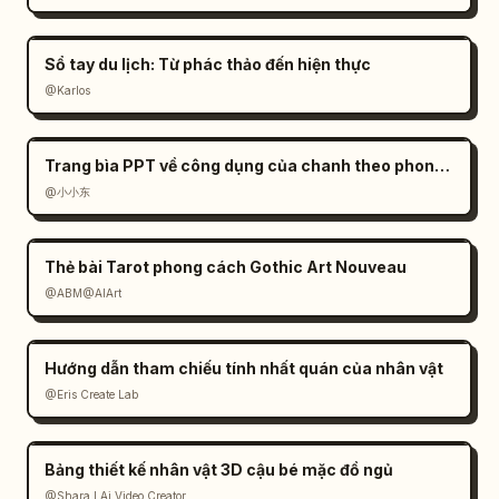
Sổ tay du lịch: Từ phác thảo đến hiện thực
@Karlos
Trang bìa PPT về công dụng của chanh theo phong cách hiện đại
@小小东
Thẻ bài Tarot phong cách Gothic Art Nouveau
@ABM@AIArt
Hướng dẫn tham chiếu tính nhất quán của nhân vật
@Eris Create Lab
Bảng thiết kế nhân vật 3D cậu bé mặc đồ ngủ
@Shara I Ai Video Creator