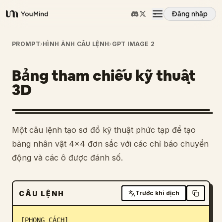
Đăng nhập
YouMind
Tổng quan
PROMPT
›
HÌNH ẢNH CÂU LỆNH
›
GPT IMAGE 2
Bảng tham chiếu kỹ thuật
Các trường hợp sử dụng
3D
Kỹ năng
Một câu lệnh tạo sơ đồ kỹ thuật phức tạp để tạo
Lời nhắc
bảng nhân vật 4x4 đơn sắc với các chỉ báo chuyển
động và các ô được đánh số.
Giá cả
CÂU LỆNH
Trước khi dịch
Tải xuống
[PHONG CÁCH]
