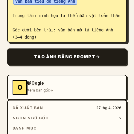
văn bản tiêu đề tiếng Anh
Trung tâm: minh họa tư thế nhân vật toàn thân

Góc dưới bên trái: văn bản mô tả tiếng Anh 
(3–4 dòng)

Lớp phủ: các mũi tên chỉ hướng biểu thị 
TẠO ẢNH BẰNG PROMPT
chuyển động

[MŨI TÊN / CHỈ BÁO CHUYỂN ĐỘNG]

Các mũi tên cong, mũi tên thẳng và chỉ báo 
@Oogie
O
xoay tròn được đặt xung quanh nhân vật để 
Xem bản gốc
hiển thị luồng và hướng chuyển động.

ĐÃ XUẤT BẢN
27 thg 4, 2026
[PHONG CÁCH KẾT XUẤT]

Phong cách điêu khắc 3D chi tiết cao, ánh 
NGÔN NGỮ GỐC
EN
sáng studio dịu nhẹ, bóng đổ tinh tế, không 
DANH MỤC
màu, đổ bóng thang độ xám, nét vẽ sạch sẽ, 