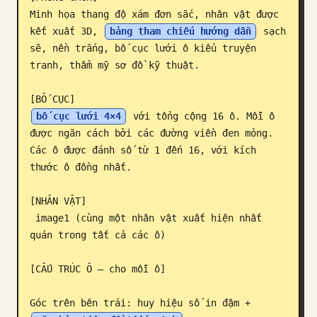
Minh họa thang độ xám đơn sắc, nhân vật được 
Blog
kết xuất 3D, 
bảng tham chiếu hướng dẫn
 sạch 
sẽ, nền trắng, bố cục lưới ô kiểu truyện 
Cập nhật
tranh, thẩm mỹ sơ đồ kỹ thuật.

bố cục lưới 4×4
 với tổng cộng 16 ô. Mỗi ô 
được ngăn cách bởi các đường viền đen mỏng. 
Các ô được đánh số từ 1 đến 16, với kích 
thước ô đồng nhất.

[NHÂN VẬT]

 image1 (cùng một nhân vật xuất hiện nhất 
quán trong tất cả các ô)

[CẤU TRÚC Ô – cho mỗi ô]

Góc trên bên trái: huy hiệu số in đậm + 