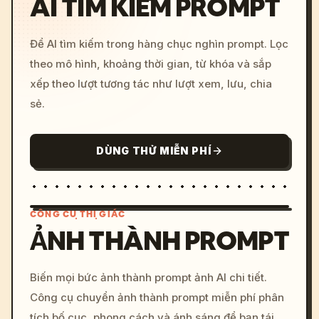
AI TÌM KIẾM PROMPT
Để AI tìm kiếm trong hàng chục nghìn prompt. Lọc
theo mô hình, khoảng thời gian, từ khóa và sắp
xếp theo lượt tương tác như lượt xem, lưu, chia
sẻ.
DÙNG THỬ MIỄN PHÍ
CÔNG CỤ THỊ GIÁC
ẢNH THÀNH PROMPT
/imagine prompt: cinemati
Biến mọi bức ảnh thành prompt ảnh AI chi tiết.
c, cyberpunk sunset, neon
Công cụ chuyển ảnh thành prompt miễn phí phân
colors, 8k --v 6.0
tích bố cục, phong cách và ánh sáng để bạn tái