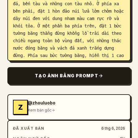
đá, bến tàu và những con tàu nhỏ. Ở phía xa 
bên phải, đặt 1 hòn đảo núi lửa lởm chởm hoặc 
dãy núi đen với dung nham màu cam rực rỡ và 
khói tỏa. Ở một phần ba phía trên, đặt 1 bức 
tường băng thẳng đứng khổng lồ trải dài theo 
chiều ngang toàn bộ vùng đất, với những thác 
nước đóng băng và vách đá xanh trắng dựng 
đứng. Phía sau bức tường băng, hiển thị 1 cao 
nguyên hoang mạc băng giá đầy tuyết, những 
tòa tháp đổ nát, lâu đài xa xăm và núi non 
TẠO ẢNH BẰNG PROMPT
dưới những đám mây bão. Giữa thành phố và bức 
tường băng, hiển thị 1 khu rừng tối rộng lớn, 
1 đồng bằng sông ngòi phân nhánh, các ngôi 
làng rải rác, đường sá, tàn tích và những 
@zhouluobo
Z
ngọn đồi đá. Bao quanh vùng đất là đại dương 
Xem bản gốc
tối tăm đầy bão tố, sóng biển, sương mù và 
những con tàu nhỏ.

ĐÃ XUẤT BẢN
6 thg 6, 2026
Lớp phủ lộ trình: Thêm chính xác 1 đường lộ 