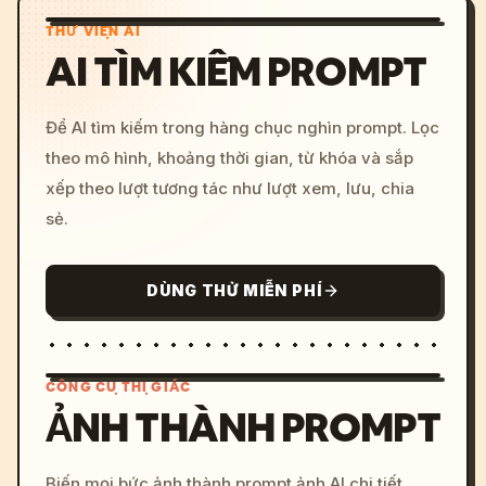
THƯ VIỆN AI
AI TÌM KIẾM PROMPT
Để AI tìm kiếm trong hàng chục nghìn prompt. Lọc
theo mô hình, khoảng thời gian, từ khóa và sắp
xếp theo lượt tương tác như lượt xem, lưu, chia
sẻ.
DÙNG THỬ MIỄN PHÍ
CÔNG CỤ THỊ GIÁC
ẢNH THÀNH PROMPT
/imagine prompt: cinemati
Biến mọi bức ảnh thành prompt ảnh AI chi tiết.