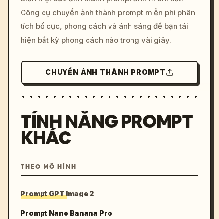
c, cyberpunk sunset, neon
Công cụ chuyển ảnh thành prompt miễn phí phân
colors, 8k --v 6.0
tích bố cục, phong cách và ánh sáng để bạn tái
hiện bất kỳ phong cách nào trong vài giây.
CHUYỂN ẢNH THÀNH PROMPT
TÍNH NĂNG PROMPT
KHÁC
THEO MÔ HÌNH
Prompt GPT Image 2
Prompt Nano Banana Pro