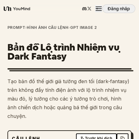
Đăng nhập
YouMind
Tổng quan
PROMPT
›
HÌNH ẢNH CÂU LỆNH
›
GPT IMAGE 2
Bản đồ Lộ trình Nhiệm vụ
Các trường hợp sử dụng
Dark Fantasy
Kỹ năng
Tạo bản đồ thế giới giả tưởng đen tối (dark-fantasy)
Lời nhắc
trên không đầy tính điện ảnh với lộ trình nhiệm vụ
màu đỏ, lý tưởng cho các ý tưởng trò chơi, hình
ảnh chiến dịch hoặc quảng bá thế giới trong câu
Giá cả
chuyện.
Tải xuống
CÂU LỆNH
Trước khi dịch