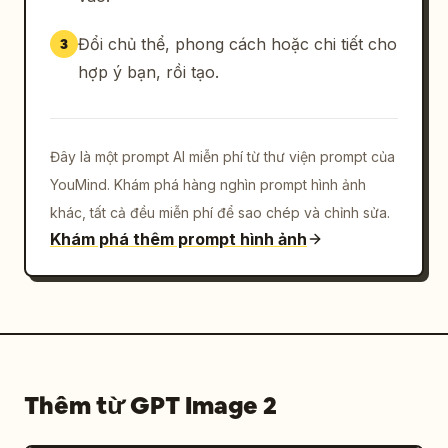
con đường; nó nên nằm trên cùng của bản đồ 
được vẽ như một lộ trình nhiệm vụ được chú 
Đổi chủ thể, phong cách hoặc chi tiết cho
3
thích.
hợp ý bạn, rồi tạo.
Đây là một prompt AI miễn phí từ thư viện prompt của
YouMind. Khám phá hàng nghìn prompt hình ảnh
khác, tất cả đều miễn phí để sao chép và chỉnh sửa.
Khám phá thêm prompt hình ảnh
Thêm từ GPT Image 2