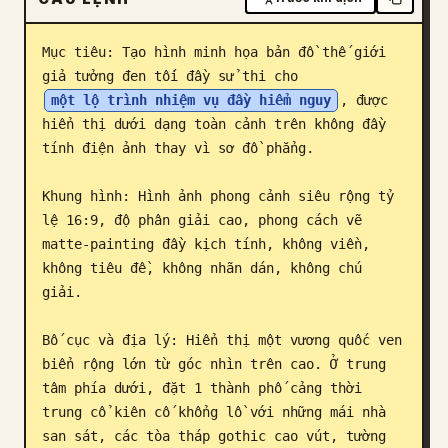
Blog
Mục tiêu: Tạo hình minh họa bản đồ thế giới 
giả tưởng đen tối đầy sử thi cho 
Cập nhật
một lộ trình nhiệm vụ đầy hiểm nguy
, được 
hiển thị dưới dạng toàn cảnh trên không đầy 
tính điện ảnh thay vì sơ đồ phẳng.

Khung hình: Hình ảnh phong cảnh siêu rộng tỷ 
lệ 16:9, độ phân giải cao, phong cách vẽ 
matte-painting đầy kịch tính, không viền, 
không tiêu đề, không nhãn dán, không chú 
giải.

Bố cục và địa lý: Hiển thị một vương quốc ven 
biển rộng lớn từ góc nhìn trên cao. Ở trung 
tâm phía dưới, đặt 1 thành phố cảng thời 
trung cổ kiên cố khổng lồ với những mái nhà 
san sát, các tòa tháp gothic cao vút, tường 