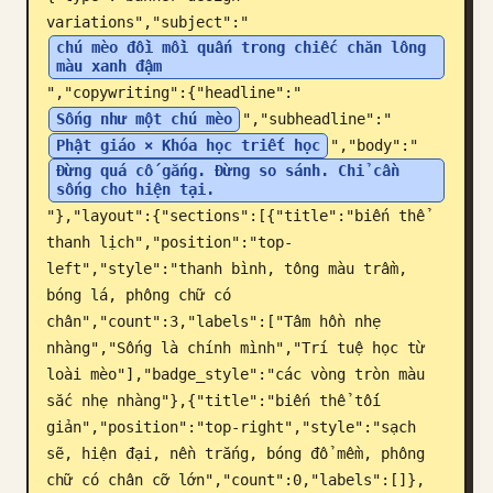
variations","subject":"
Blog
chú mèo đồi mồi quấn trong chiếc chăn lông 
màu xanh đậm
","copywriting":{"headline":"
Cập nhật
Sống như một chú mèo
","subheadline":"
Phật giáo × Khóa học triết học
","body":"
Đừng quá cố gắng. Đừng so sánh. Chỉ cần 
sống cho hiện tại.
"},"layout":{"sections":[{"title":"biến thể 
thanh lịch","position":"top-
left","style":"thanh bình, tông màu trầm, 
bóng lá, phông chữ có 
chân","count":3,"labels":["Tâm hồn nhẹ 
nhàng","Sống là chính mình","Trí tuệ học từ 
loài mèo"],"badge_style":"các vòng tròn màu 
sắc nhẹ nhàng"},{"title":"biến thể tối 
giản","position":"top-right","style":"sạch 
sẽ, hiện đại, nền trắng, bóng đổ mềm, phông 
chữ có chân cỡ lớn","count":0,"labels":[]},