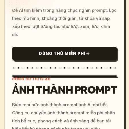
Để AI tìm kiếm trong hàng chục nghìn prompt. Lọc
theo mô hình, khoảng thời gian, từ khóa và sắp
xếp theo lượt tương tác như lượt xem, lưu, chia
sẻ.
DÙNG THỬ MIỄN PHÍ
CÔNG CỤ THỊ GIÁC
ẢNH THÀNH PROMPT
/imagine prompt: cinemati
Biến mọi bức ảnh thành prompt ảnh AI chi tiết.
c, cyberpunk sunset, neon
Công cụ chuyển ảnh thành prompt miễn phí phân
colors, 8k --v 6.0
tích bố cục, phong cách và ánh sáng để bạn tái
hiện bất kỳ phong cách nào trong vài giây.