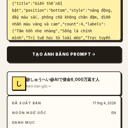
{"title":"biến thể nổi 
bật","position":"bottom","style":"năng động, 
đầy màu sắc, phông chữ không chân đậm, điểm 
nhấn màu vàng và cam","count":4,"labels":
["Tâm hồn nhẹ nhàng","Sống là chính 
mình","Trí tuệ học từ loài mèo","Trực tuyến 
quy mô nhỏ"],"badge_style":"hình chữ nhật bo 
góc màu trắng với các biểu tượng và một vòng 
TẠO ẢNH BẰNG PROMPT
tròn màu xanh lá cây"}]}}
@しゅうへい@AIで借金6,000万返す人
し
Xem bản gốc
ĐÃ XUẤT BẢN
17 thg 4, 2026
NGÔN NGỮ GỐC
EN
DANH MỤC