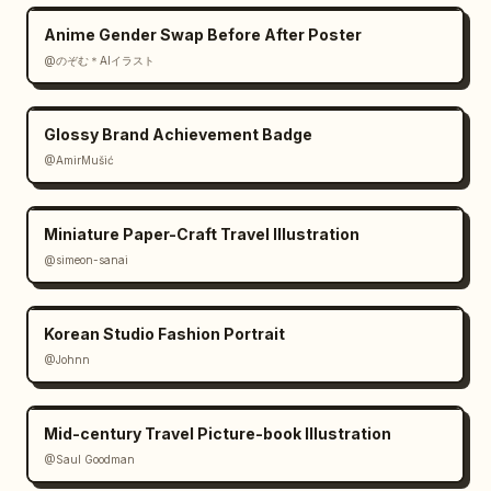
Anime Gender Swap Before After Poster
@のぞむ＊AIイラスト
Glossy Brand Achievement Badge
@AmirMušić
Miniature Paper-Craft Travel Illustration
@simeon-sanai
Korean Studio Fashion Portrait
@Johnn
Mid-century Travel Picture-book Illustration
@Saul Goodman