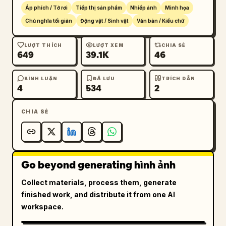
Áp phích / Tờ rơi
Tiếp thị sản phẩm
Nhiếp ảnh
Minh họa
Chủ nghĩa tối giản
Động vật / Sinh vật
Văn bản / Kiểu chữ
LƯỢT THÍCH
LƯỢT XEM
CHIA SẺ
649
39.1K
46
BÌNH LUẬN
ĐÃ LƯU
TRÍCH DẪN
4
534
2
CHIA SẺ
Go beyond generating hình ảnh
Collect materials, process them, generate
finished work, and distribute it from one AI
workspace.