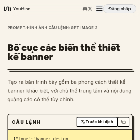
Đăng nhập
YouMind
Tổng quan
PROMPT
›
HÌNH ẢNH CÂU LỆNH
›
GPT IMAGE 2
Bố cục các biến thể thiết
Các trường hợp sử dụng
kế banner
Kỹ năng
Tạo ra bản trình bày gồm ba phong cách thiết kế
Lời nhắc
banner khác biệt, với chủ thể trung tâm và nội dung
quảng cáo có thể tùy chỉnh.
Giá cả
CÂU LỆNH
Trước khi dịch
Tải xuống
{"type":"banner design 