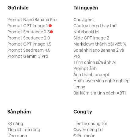
Gợi nhắc
Tài nguyên
Prompt Nano Banana Pro
Cho agent
Prompt GPT Image 2
Các lựa chọn thay thế
Prompt Seedance 2.5
NotebookLM
Prompt Seedance 2.0
Slide GPT Image 2
Prompt GPT Image 1.5
Markdown thành bài viết 𝕏
Prompt Seedream 4.5
So sánh Nano Banana 2 và
Prompt Gemini 3 Pro
Pro
Trình chỉnh sửa ảnh AI
Prompt ảnh
Ảnh thành prompt
Huấn luyện viên nghề nghiệp
Lenny
Bài kiểm tra tính cách ABTI
Sản phẩm
Công ty
Kỹ năng
Liên hệ chúng tôi
Tiện ích mở rộng
Quyền riêng tư
Ứng dụng
Điều khoản