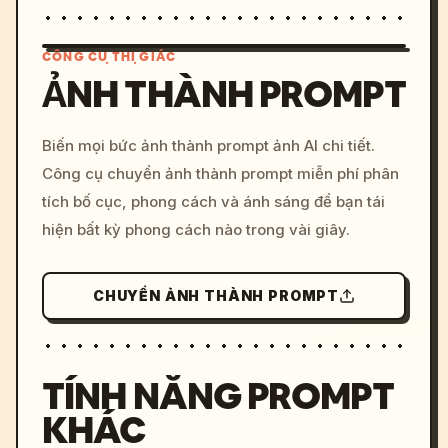
CÔNG CỤ THỊ GIÁC
ẢNH THÀNH PROMPT
/imagine prompt: cinemati
Biến mọi bức ảnh thành prompt ảnh AI chi tiết.
c, cyberpunk sunset, neon
Công cụ chuyển ảnh thành prompt miễn phí phân
colors, 8k --v 6.0
tích bố cục, phong cách và ánh sáng để bạn tái
hiện bất kỳ phong cách nào trong vài giây.
CHUYỂN ẢNH THÀNH PROMPT
TÍNH NĂNG PROMPT
KHÁC