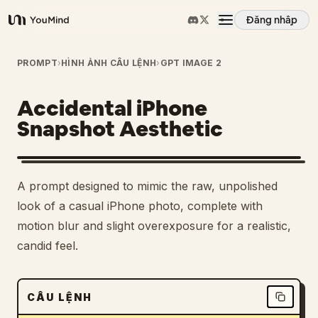
Đăng nhập
YouMind
Tổng quan
PROMPT
›
HÌNH ẢNH CÂU LỆNH
›
GPT IMAGE 2
Accidental iPhone
Các trường hợp sử dụng
Snapshot Aesthetic
Kỹ năng
A prompt designed to mimic the raw, unpolished
Lời nhắc
look of a casual iPhone photo, complete with
motion blur and slight overexposure for a realistic,
candid feel.
Giá cả
Tải xuống
CÂU LỆNH