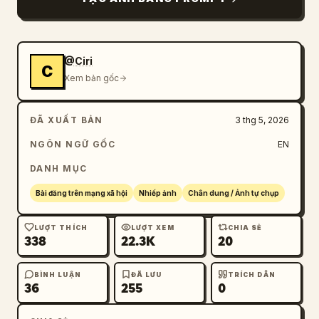
@Ciri
C
Xem bản gốc
ĐÃ XUẤT BẢN
3 thg 5, 2026
NGÔN NGỮ GỐC
EN
DANH MỤC
Bài đăng trên mạng xã hội
Nhiếp ảnh
Chân dung / Ảnh tự chụp
LƯỢT THÍCH
LƯỢT XEM
CHIA SẺ
338
22.3K
20
BÌNH LUẬN
ĐÃ LƯU
TRÍCH DẪN
36
255
0