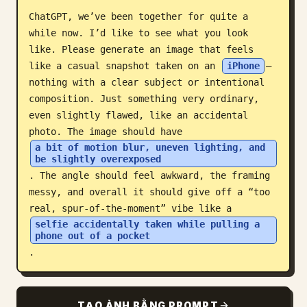
ChatGPT, we’ve been together for quite a 
Blog
while now. I’d like to see what you look 
like. Please generate an image that feels 
Cập nhật
like a casual snapshot taken on an 
iPhone
—
nothing with a clear subject or intentional 
composition. Just something very ordinary, 
even slightly flawed, like an accidental 
photo. The image should have 
a bit of motion blur, uneven lighting, and 
be slightly overexposed
. The angle should feel awkward, the framing 
messy, and overall it should give off a “too 
real, spur-of-the-moment” vibe like a 
selfie accidentally taken while pulling a 
phone out of a pocket
.
TẠO ẢNH BẰNG PROMPT