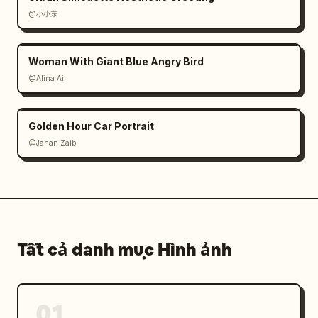
@小小东
Woman With Giant Blue Angry Bird
@Alina Ai
Golden Hour Car Portrait
@Jahan Zaib
Tất cả danh mục Hình ảnh
01