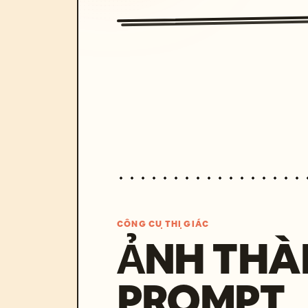
CÔNG CỤ THỊ GIÁC
ẢNH THÀ
PROMPT