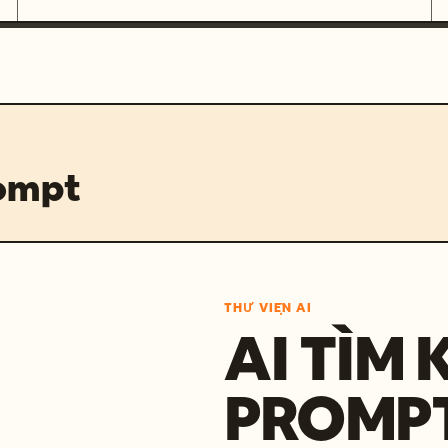
rompt
THƯ VIỆN AI
AI TÌM 
PROMP