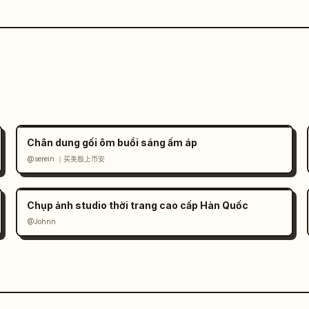
Chân dung gối ôm buổi sáng ấm áp
@serein ｜买美股上币安
Chụp ảnh studio thời trang cao cấp Hàn Quốc
@Johnn