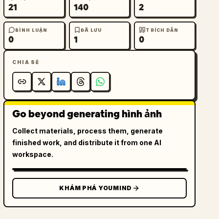
21
140
2
BÌNH LUẬN
ĐÃ LƯU
TRÍCH DẪN
0
1
0
CHIA SẺ
Go beyond generating hình ảnh
Collect materials, process them, generate
finished work, and distribute it from one AI
workspace.
KHÁM PHÁ YOUMIND