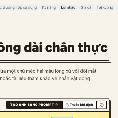
c trường hợp sử dụng
Kỹ năng
Lời nhắc
Giá cả
Tải xuống
ông dài chân thực
ủa một chú mèo hai màu lông xù với đôi mắt
hoặc tài liệu tham khảo về nhân vật động
TẠO ẢNH BẰNG PROMPT
Trước khi dịch