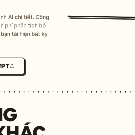
h AI chi tiết. Công
 phí phân tích bố
bạn tái hiện bất kỳ
MPT
NG
KHÁC