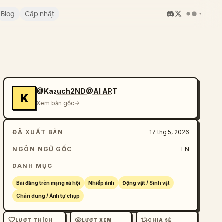
Blog
Cập nhật
@Kazuch2ND@AI ART
K
Xem bản gốc
ĐÃ XUẤT BẢN
17 thg 5, 2026
NGÔN NGỮ GỐC
EN
DANH MỤC
Bài đăng trên mạng xã hội
Nhiếp ảnh
Động vật / Sinh vật
Chân dung / Ảnh tự chụp
LƯỢT THÍCH
LƯỢT XEM
CHIA SẺ