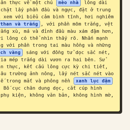
hân thực về một chú 
mèo nhà
 lông dài 
chặt lấy phần đầu và ngực, đặt ở trung 
 xem với biểu cảm bình tĩnh, hơi nghiêm 
 than và trắng
, với phần mõm trắng, vệt 
ắng xù, má và đỉnh đầu màu xám đậm hơn, 
i lông có thể nhìn thấy rõ. Nhấn mạnh 
g với phần trong tai màu hồng và những 
ách vàng
 sáng với đồng tử dọc sắc nét, 
ia mép trắng dài vươn ra hai bên. Sử 
n thực, kết cấu lông cực kỳ chi tiết, 
âu trường ảnh nông, lấy nét sắc nét vào 
tế trong mắt và phông nền 
xanh lục đậm
 Bố cục chân dung dọc, cắt cúp hình 
phụ kiện, không văn bản, không hình mờ, 