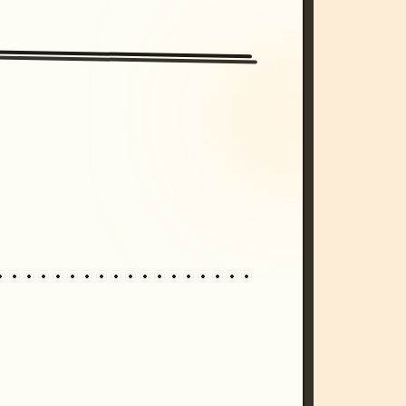
/imagine prompt: cinematic, cyberpunk s
unset, neon colors, 8k --v 6.0