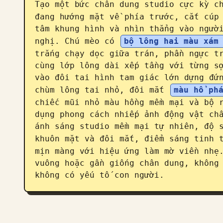
Tạo một bức chân dung studio cực kỳ c
đang hướng mặt về phía trước, cắt cúp 
tâm khung hình và nhìn thẳng vào người
nghị. Chú mèo có 
bộ lông hai màu xám
trắng chạy dọc giữa trán, phần ngực tr
cùng lớp lông dài xếp tầng với từng sợ
vào đôi tai hình tam giác lớn dựng đứn
chùm lông tai nhỏ, đôi mắt 
màu hổ ph
chiếc mũi nhỏ màu hồng mềm mại và bộ r
dụng phong cách nhiếp ảnh động vật châ
ánh sáng studio mềm mại tự nhiên, độ s
khuôn mặt và đôi mắt, điểm sáng tinh 
mịn màng với hiệu ứng làm mờ viền nhẹ.
vuông hoặc gần giống chân dung, không 
không có yếu tố con người.