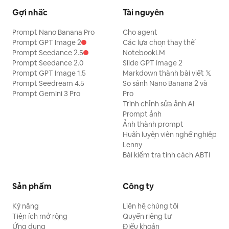
Gợi nhắc
Tài nguyên
Prompt Nano Banana Pro
Cho agent
Prompt GPT Image 2
Các lựa chọn thay thế
Prompt Seedance 2.5
NotebookLM
Prompt Seedance 2.0
Slide GPT Image 2
Prompt GPT Image 1.5
Markdown thành bài viết 𝕏
Prompt Seedream 4.5
So sánh Nano Banana 2 và
Prompt Gemini 3 Pro
Pro
Trình chỉnh sửa ảnh AI
Prompt ảnh
Ảnh thành prompt
Huấn luyện viên nghề nghiệp
Lenny
Bài kiểm tra tính cách ABTI
Sản phẩm
Công ty
Kỹ năng
Liên hệ chúng tôi
Tiện ích mở rộng
Quyền riêng tư
Ứng dụng
Điều khoản