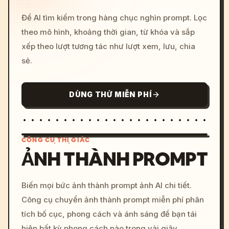
Để AI tìm kiếm trong hàng chục nghìn prompt. Lọc
theo mô hình, khoảng thời gian, từ khóa và sắp
xếp theo lượt tương tác như lượt xem, lưu, chia
sẻ.
DÙNG THỬ MIỄN PHÍ
CÔNG CỤ THỊ GIÁC
ẢNH THÀNH PROMPT
/imagine prompt: cinemati
Biến mọi bức ảnh thành prompt ảnh AI chi tiết.
c, cyberpunk sunset, neon
Công cụ chuyển ảnh thành prompt miễn phí phân
colors, 8k --v 6.0
tích bố cục, phong cách và ánh sáng để bạn tái
hiện bất kỳ phong cách nào trong vài giây.