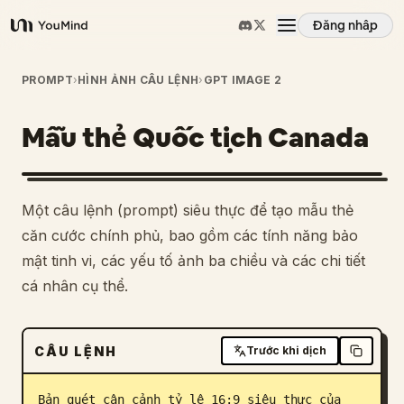
Đăng nhập
YouMind
Tổng quan
PROMPT
›
HÌNH ẢNH CÂU LỆNH
›
GPT IMAGE 2
Mẫu thẻ Quốc tịch Canada
Các trường hợp sử dụng
Kỹ năng
Một câu lệnh (prompt) siêu thực để tạo mẫu thẻ
căn cước chính phủ, bao gồm các tính năng bảo
Lời nhắc
mật tinh vi, các yếu tố ảnh ba chiều và các chi tiết
cá nhân cụ thể.
Giá cả
CÂU LỆNH
Trước khi dịch
Tải xuống
Bản quét cận cảnh tỷ lệ 16:9 siêu thực của 