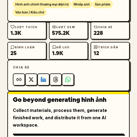
mật lá phong

Hình ảnh chính thương mại điện tử
Nhiếp ảnh
Sản phẩm
– Các họa tiết khắc nét mảnh trên bề mặt

Văn bản / Kiểu chữ
– Chữ ký ở góc dưới bên phải (“Émilie S. 
Martin”)

LƯỢT THÍCH
LƯỢT XEM
CHIA SẺ
1.3K
575.2K
228
Ánh sáng dịu và đều, làm nổi bật kết cấu nhựa 
ép, các phản chiếu tinh tế và lớp phủ bảo 
BÌNH LUẬN
ĐÃ LƯU
TRÍCH DẪN
25
1.9K
12
mật. Không nhìn thấy bàn tay. Bố cục sạch sẽ, 
tối giản, chuyên nghiệp. Ảnh chân thực, độ 
CHIA SẺ
chi tiết cao, chất lượng 8K.
Go beyond generating hình ảnh
Collect materials, process them, generate
finished work, and distribute it from one AI
workspace.