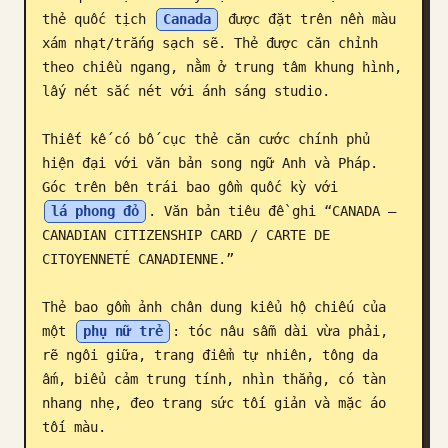
thẻ quốc tịch 
Canada
 được đặt trên nền màu 
Blog
xám nhạt/trắng sạch sẽ. Thẻ được căn chỉnh 
theo chiều ngang, nằm ở trung tâm khung hình, 
lấy nét sắc nét với ánh sáng studio.

Cập nhật
Thiết kế có bố cục thẻ căn cước chính phủ 
hiện đại với văn bản song ngữ Anh và Pháp. 
Góc trên bên trái bao gồm quốc kỳ với 
lá phong đỏ
. Văn bản tiêu đề ghi “CANADA – 
CANADIAN CITIZENSHIP CARD / CARTE DE 
CITOYENNETÉ CANADIENNE.”

Thẻ bao gồm ảnh chân dung kiểu hộ chiếu của 
một 
phụ nữ trẻ
: tóc nâu sẫm dài vừa phải, 
rẽ ngôi giữa, trang điểm tự nhiên, tông da 
ấm, biểu cảm trung tính, nhìn thẳng, có tàn 
nhang nhẹ, đeo trang sức tối giản và mặc áo 
tối màu.
