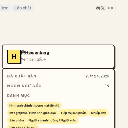
Blog
Cập nhật
@Heisenberg
H
Xem bản gốc
ĐÃ XUẤT BẢN
25 thg 4, 2026
NGÔN NGỮ GỐC
EN
DANH MỤC
Hình ảnh chính thương mại điện tử
Infographic / Hình ảnh giáo dục
Tiếp thị sản phẩm
Nhiếp ảnh
Sản phẩm
Người có ảnh hưởng / Người mẫu
Văn bản / Kiểu chữ