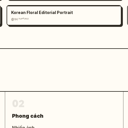
Korean Floral Editorial Portrait
@𝟡𝟜 ᴾᴸᴬʸᶠᴼᴿᴳᴱ
02
Phong cách
Nhiếp ảnh