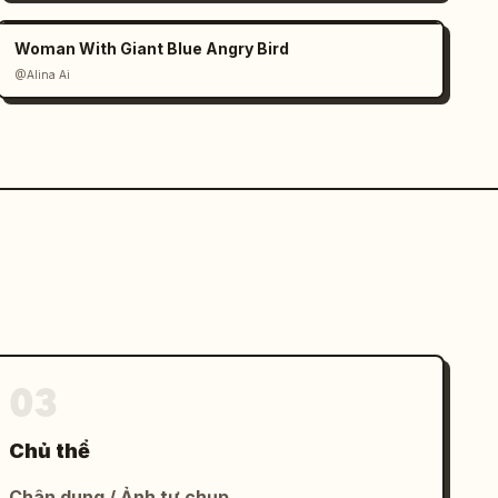
Woman With Giant Blue Angry Bird
@Alina Ai
03
Chủ thể
Chân dung / Ảnh tự chụp