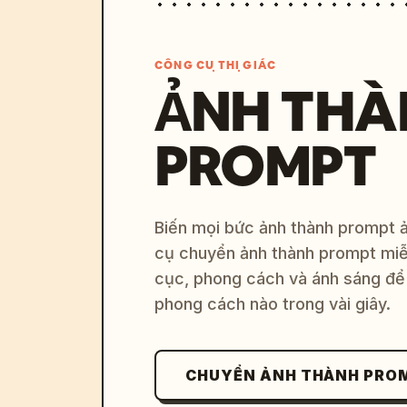
CÔNG CỤ THỊ GIÁC
ẢNH THÀ
PROMPT
Biến mọi bức ảnh thành prompt ản
cụ chuyển ảnh thành prompt miễn
cục, phong cách và ánh sáng để 
phong cách nào trong vài giây.
CHUYỂN ẢNH THÀNH PRO