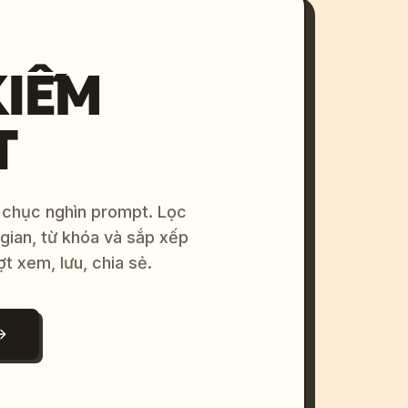
KIẾM
T
 chục nghìn prompt. Lọc
 gian, từ khóa và sắp xếp
ợt xem, lưu, chia sẻ.