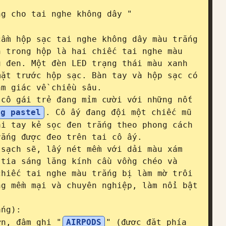
ng cho tai nghe không dây "
ầm hộp sạc tai nghe không dây màu trắng 
 trong hộp là hai chiếc tai nghe màu 
 đen. Một đèn LED trạng thái màu xanh 
ặt trước hộp sạc. Bàn tay và hộp sạc có 
m giác về chiều sâu.

cô gái trẻ đang mỉm cười với những nốt 
ng pastel
. Cô ấy đang đội một chiếc mũ 
i tay kẻ sọc đen trắng theo phong cách 
ắng được đeo trên tai cô ấy.

sạch sẽ, lấy nét mềm với dải màu xám 
tia sáng lăng kính cầu vồng chéo và 
hiếc tai nghe màu trắng bị làm mờ trôi 
g mềm mại và chuyên nghiệp, làm nổi bật 
ng):

ớn, đậm ghi "
AIRPODS
" (được đặt phía 