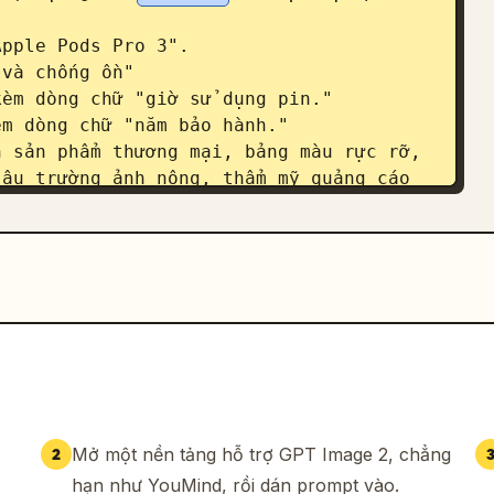
pple Pods Pro 3".

và chống ồn"

èm dòng chữ "giờ sử dụng pin."

m dòng chữ "năm bảo hành."

 sản phẩm thương mại, bảng màu rực rỡ, 
âu trường ảnh nông, thẩm mỹ quảng cáo 
Mở một nền tảng hỗ trợ GPT Image 2, chẳng
2
hạn như YouMind, rồi dán prompt vào.