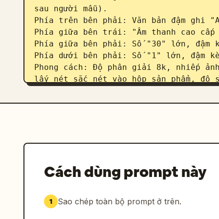
sau người mẫu).

Phía trên bên phải: Văn bản đậm ghi "A
Phía giữa bên trái: "Âm thanh cao cấp 
Phía giữa bên phải: Số "30" lớn, đậm k
Phía dưới bên phải: Số "1" lớn, đậm kè
Phong cách: Độ phân giải 8k, nhiếp ảnh
lấy nét sắc nét vào hộp sản phẩm, độ s
sạch sẽ.
Cách dùng prompt này
Sao chép toàn bộ prompt ở trên.
1