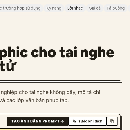
c trường hợp sử dụng
Kỹ năng
Lời nhắc
Giá cả
Tải xuống
phic cho tai nghe
 tử
 nghiệp cho tai nghe không dây, mô tả chi
và các lớp văn bản phức tạp.
TẠO ẢNH BẰNG PROMPT
Trước khi dịch