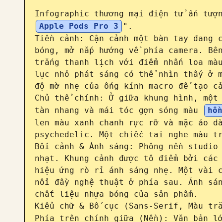
Infographic thương mại điện tử ấn tượ
Apple Pods Pro 3
".

Tiền cảnh: Cận cảnh một bàn tay đang c
bóng, mở nắp hướng về phía camera. Bên
trắng thanh lịch với điểm nhấn loa màu
lục nhỏ phát sáng có thể nhìn thấy ở m
độ mờ nhẹ của ống kính macro để tạo cả
Chủ thể chính: Ở giữa khung hình, một 
tàn nhang và mái tóc gợn sóng màu 
hồ
len màu xanh chanh rực rỡ và mặc áo dà
psychedelic. Một chiếc tai nghe màu tr
Bối cảnh & Ánh sáng: Phông nền studio 
nhạt. Khung cảnh được tô điểm bởi các 
hiệu ứng rò rỉ ánh sáng nhẹ. Một vài c
nổi đầy nghệ thuật ở phía sau. Ánh sán
chất liệu nhựa bóng của sản phẩm.

Kiểu chữ & Bố cục (Sans-Serif, Màu trắ
Phía trên chính giữa (Nền): Văn bản l