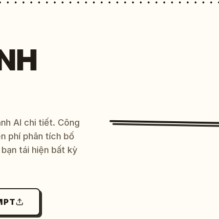
NH
h AI chi tiết. Công
 phí phân tích bố
bạn tái hiện bất kỳ
MPT