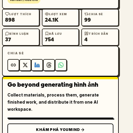
LƯỢT THÍCH
LƯỢT XEM
CHIA SẺ
898
24.1K
99
BÌNH LUẬN
ĐÃ LƯU
TRÍCH DẪN
37
754
4
CHIA SẺ
Go beyond generating hình ảnh
Collect materials, process them, generate
finished work, and distribute it from one AI
workspace.
KHÁM PHÁ YOUMIND