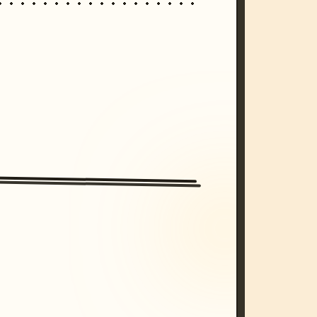
/imagine prompt: cinematic, cyberpunk s
unset, neon colors, 8k --v 6.0