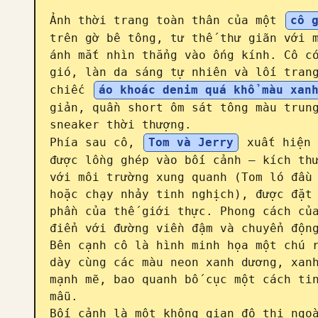
Ảnh thời trang toàn thân của một 
cô 
trên gờ bê tông, tư thế thư giãn với m
ánh mắt nhìn thẳng vào ống kính. Cô có
gió, làn da sáng tự nhiên và lối trang
chiếc 
áo khoác denim quá khổ màu xan
giản, quần short ôm sát tông màu trung
sneaker thời thượng.

Phía sau cô, 
Tom và Jerry
 xuất hiện 
được lồng ghép vào bối cảnh — kích thư
với môi trường xung quanh (Tom ló đầu 
hoặc chạy nhảy tinh nghịch), được đặt 
phần của thế giới thực. Phong cách của
điển với đường viền đậm và chuyển động
Bên cạnh cô là hình minh họa một chú r
dày cùng các màu neon xanh dương, xanh
mạnh mẽ, bao quanh bố cục một cách tin
mẫu.

Bối cảnh là một không gian đô thị ngoà