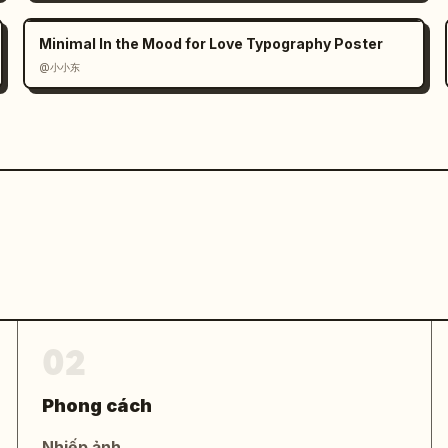
Minimal In the Mood for Love Typography Poster
@小小东
02
Phong cách
Nhiếp ảnh