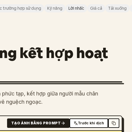
c trường hợp sử dụng
Kỹ năng
Lời nhắc
Giá cả
Tải xuống
ng kết hợp hoạt
n phức tạp, kết hợp giữa người mẫu chân
h vẽ nguệch ngoạc.
TẠO ẢNH BẰNG PROMPT
Trước khi dịch