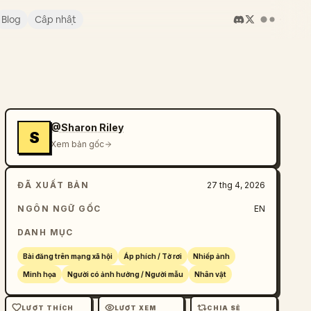
Blog
Cập nhật
@Sharon Riley
S
Xem bản gốc
ĐÃ XUẤT BẢN
27 thg 4, 2026
NGÔN NGỮ GỐC
EN
DANH MỤC
Bài đăng trên mạng xã hội
Áp phích / Tờ rơi
Nhiếp ảnh
Minh họa
Người có ảnh hưởng / Người mẫu
Nhân vật
LƯỢT THÍCH
LƯỢT XEM
CHIA SẺ