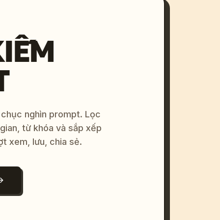
KIẾM
T
 chục nghìn prompt. Lọc
 gian, từ khóa và sắp xếp
ợt xem, lưu, chia sẻ.