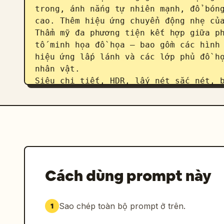
trong, ánh nắng tự nhiên mạnh, đổ bóng
cao. Thêm hiệu ứng chuyển động nhẹ của
Thẩm mỹ đa phương tiện kết hợp giữa ph
tố minh họa đồ họa — bao gồm các hình 
hiệu ứng lấp lánh và các lớp phủ đồ họ
nhân vật.

Siêu chi tiết, HDR, lấy nét sắc nét, b
trang, độ phân giải 8K.
Cách dùng prompt này
Sao chép toàn bộ prompt ở trên.
1