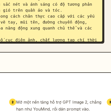
 sắc nét và ánh sáng có độ tương phản 
 gió trên quần áo và tóc.

ong cách chân thực cao cấp với các yếu 
vẽ tay, mũi tên, đường chuyển động, 
a năng động xung quanh chủ thể và các 
ố cục điện ảnh, chất lượng tạp chí thời 
Mở một nền tảng hỗ trợ GPT Image 2, chẳng
2
hạn như YouMind, rồi dán prompt vào.