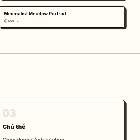
Minimalist Meadow Portrait
@Taaruk
03
Chủ thể
Chân dung / Ảnh tự chụp