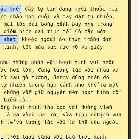
gái trẻ
 đầy tự tin đang ngồi thoải mái 
ột chân hơi duỗi và tay đặt tự nhiên, 
 mái tóc dài bồng bềnh bay nhẹ trong 
 điểm hiện đại tinh tế. Cô mặc một 
h nhạt
 khoác ngoài áo thun trắng đơn 
 tính, tất màu sắc rực rỡ và giày 
như những nhân vật hoạt hình vui nhộn 
ớc hơi lớn, đang tương tác với nhau và 
từ sau gờ tường, Jerry đứng trên đó 
tự nhiên trong hậu cảnh như thể là một 
 chúng vẫn giữ nguyên nét hoạt hình cổ 
 biểu cảm.

ồng hoạt hình táo bạo với đường viền 
 lá và vàng rực rỡ, vừa tinh nghịch vừa 
h tế và tương tác với tư thế của người 
i trời tươi sáng với bầu trời xanh 