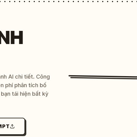
NH
h AI chi tiết. Công
 phí phân tích bố
bạn tái hiện bất kỳ
MPT