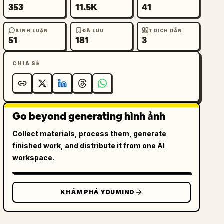
353
11.5K
41
BÌNH LUẬN
ĐÃ LƯU
TRÍCH DẪN
51
181
3
CHIA SẺ
Go beyond generating hình ảnh
Collect materials, process them, generate
finished work, and distribute it from one AI
workspace.
KHÁM PHÁ YOUMIND