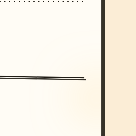
/imagine prompt: cinematic, cyberpunk s
unset, neon colors, 8k --v 6.0