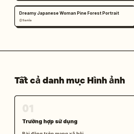
Dreamy Japanese Woman Pine Forest Portrait
@𝗦𝗮𝗻𝗶𝗮
Tất cả danh mục Hình ảnh
01
Trường hợp sử dụng
Bài đăng trên mạng xã hội