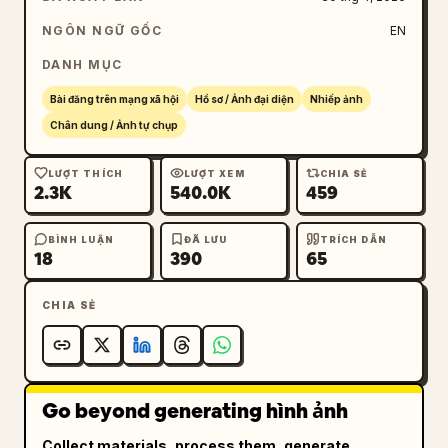
NGÔN NGỮ GỐC
EN
DANH MỤC
Bài đăng trên mạng xã hội
Hồ sơ / Ảnh đại diện
Nhiếp ảnh
Chân dung / Ảnh tự chụp
LƯỢT THÍCH
LƯỢT XEM
CHIA SẺ
2.3K
540.0K
459
BÌNH LUẬN
ĐÃ LƯU
TRÍCH DẪN
18
390
65
CHIA SẺ
Go beyond generating hình ảnh
Collect materials, process them, generate