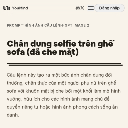
Đăng nhập
YouMind
Tổng quan
PROMPT
›
HÌNH ẢNH CÂU LỆNH
›
GPT IMAGE 2
Chân dung selfie trên ghế
Các trường hợp sử dụng
sofa (đã che mặt)
Kỹ năng
Câu lệnh này tạo ra một bức ảnh chân dung đời
Lời nhắc
thường, chân thực của một người phụ nữ trên ghế
sofa với khuôn mặt bị che bởi một khối làm mờ hình
vuông, hữu ích cho các hình ảnh mang chủ đề
Giá cả
quyền riêng tư hoặc hình ảnh phong cách sống ẩn
danh.
Tải xuống