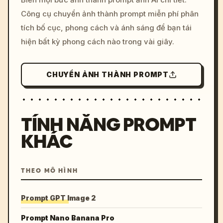
c, cyberpunk sunset, neon
Công cụ chuyển ảnh thành prompt miễn phí phân
colors, 8k --v 6.0
tích bố cục, phong cách và ánh sáng để bạn tái
hiện bất kỳ phong cách nào trong vài giây.
CHUYỂN ẢNH THÀNH PROMPT
TÍNH NĂNG PROMPT
KHÁC
THEO MÔ HÌNH
Prompt GPT Image 2
Prompt Nano Banana Pro