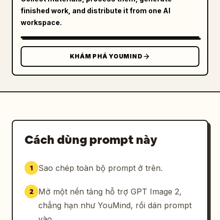
finished work, and distribute it from one AI
workspace.
KHÁM PHÁ YOUMIND
Cách dùng prompt này
Sao chép toàn bộ prompt ở trên.
1
Mở một nền tảng hỗ trợ GPT Image 2,
2
chẳng hạn như YouMind, rồi dán prompt
vào.