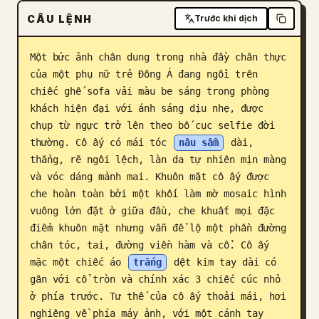
CÂU LỆNH
Trước khi dịch
Blog
Một bức ảnh chân dung trong nhà đầy chân thực 
Cập nhật
của một phụ nữ trẻ Đông Á đang ngồi trên 
chiếc ghế sofa vải màu be sáng trong phòng 
khách hiện đại với ánh sáng dịu nhẹ, được 
chụp từ ngực trở lên theo bố cục selfie đời 
thường. Cô ấy có mái tóc 
nâu sẫm
 dài, 
thẳng, rẽ ngôi lệch, làn da tự nhiên mịn màng 
và vóc dáng mảnh mai. Khuôn mặt cô ấy được 
che hoàn toàn bởi một khối làm mờ mosaic hình 
vuông lớn đặt ở giữa đầu, che khuất mọi đặc 
điểm khuôn mặt nhưng vẫn để lộ một phần đường 
chân tóc, tai, đường viền hàm và cổ. Cô ấy 
mặc một chiếc áo 
trắng
 dệt kim tay dài có 
gân với cổ tròn và chính xác 3 chiếc cúc nhỏ 
ở phía trước. Tư thế của cô ấy thoải mái, hơi 
nghiêng về phía máy ảnh, với một cánh tay 