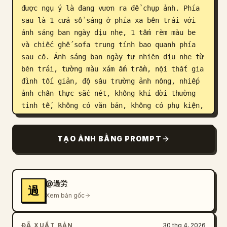
được ngụ ý là đang vươn ra để chụp ảnh. Phía 
sau là 1 cửa sổ sáng ở phía xa bên trái với 
ánh sáng ban ngày dịu nhẹ, 1 tấm rèm màu be 
và chiếc ghế sofa trung tính bao quanh phía 
sau cô. Ánh sáng ban ngày tự nhiên dịu nhẹ từ 
bên trái, tường màu xám ấm trầm, nội thất gia 
đình tối giản, độ sâu trường ảnh nông, nhiếp 
ảnh chân thực sắc nét, không khí đời thường 
tinh tế, không có văn bản, không có phụ kiện, 
không có kiểu cách kịch tính.
TẠO ẢNH BẰNG PROMPT
@過労
過
Xem bản gốc
ĐÃ XUẤT BẢN
30 thg 4, 2026