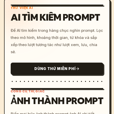
THƯ VIỆN AI
AI TÌM KIẾM PROMPT
Để AI tìm kiếm trong hàng chục nghìn prompt. Lọc
theo mô hình, khoảng thời gian, từ khóa và sắp
xếp theo lượt tương tác như lượt xem, lưu, chia
sẻ.
DÙNG THỬ MIỄN PHÍ
CÔNG CỤ THỊ GIÁC
ẢNH THÀNH PROMPT
/imagine prompt: cinemati
Biến mọi bức ảnh thành prompt ảnh AI chi tiết.