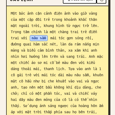
Blog
Một bức ảnh cận cảnh điện ảnh vào giờ vàng 
của một cặp đôi trẻ trong khoảnh khắc thân 
Cập nhật
mật ngoài trời, khung hình từ ngực trở lên. 
Trọng tâm chính là một chàng trai trẻ điển 
trai với 
nâu sẫm
 mái tóc gợn sóng rối, 
đường quai hàm sắc nét, làn da rám nắng mịn 
màng và biểu cảm bình thản, xa xăm khi anh 
nhìn hơi hướng lên trên và sang trái. Anh mặc 
một chiếc áo sơ mi cổ bẻ màu đen với kiểu 
dáng thoải mái, thanh lịch. Tựa vào anh là 1 
cô gái trẻ với mái tóc dài màu nâu sẫm, khuôn 
mặt cô hầu như bị che khuất vào vai và ngực 
anh, tạo nên một bầu không khí dịu dàng, che 
chở; chỉ có một phần tóc, vai và chiếc váy 
hai dây màu đen mỏng của cô là có thể nhìn 
thấy. Sử dụng ánh sáng ngược của hoàng hôn ấm 
áp với mặt trời thấp phía sau họ bên trái, 