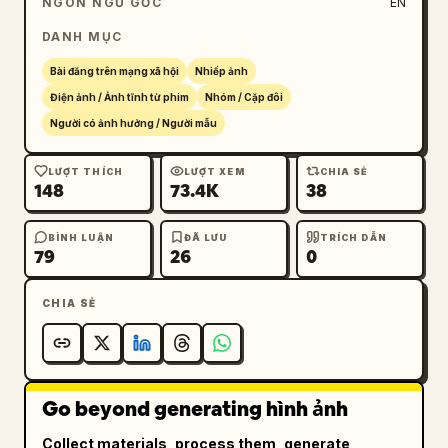
NGÔN NGỮ GỐC
EN
DANH MỤC
Bài đăng trên mạng xã hội
Nhiếp ảnh
Điện ảnh / Ảnh tĩnh từ phim
Nhóm / Cặp đôi
Người có ảnh hưởng / Người mẫu
LƯỢT THÍCH
LƯỢT XEM
CHIA SẺ
148
73.4K
38
BÌNH LUẬN
ĐÃ LƯU
TRÍCH DẪN
79
26
0
CHIA SẺ
Go beyond generating hình ảnh
Collect materials, process them, generate