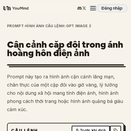
Đăng nhập
YouMind
Tổng quan
PROMPT
›
HÌNH ẢNH CÂU LỆNH
›
GPT IMAGE 2
Cận cảnh cặp đôi trong ánh
Các trường hợp sử dụng
hoàng hôn điện ảnh
Kỹ năng
Prompt này tạo ra hình ảnh cận cảnh lãng mạn,
Lời nhắc
chân thực của một cặp đôi vào giờ vàng, lý tưởng
cho nội dung xã hội mang tính điện ảnh, hình ảnh
phong cách thời trang hoặc hình ảnh quảng bá giàu
Giá cả
cảm xúc.
Tải xuống
CÂU LỆNH
Trước khi dịch