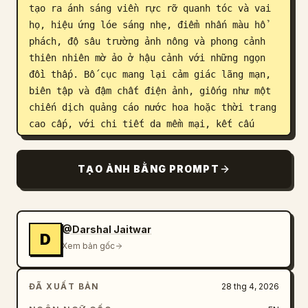
tạo ra ánh sáng viền rực rỡ quanh tóc và vai 
họ, hiệu ứng lóe sáng nhẹ, điểm nhấn màu hổ 
phách, độ sâu trường ảnh nông và phong cảnh 
thiên nhiên mờ ảo ở hậu cảnh với những ngọn 
đồi thấp. Bố cục mang lại cảm giác lãng mạn, 
biên tập và đậm chất điện ảnh, giống như một 
chiến dịch quảng cáo nước hoa hoặc thời trang 
cao cấp, với chi tiết da mềm mại, kết cấu 
chân thực, gió nhẹ trong tóc, tông màu đất 
trầm và chỉnh màu điện ảnh cao cấp. Chân 
TẠO ẢNH BẰNG PROMPT
thực, giàu cảm xúc, thân mật, phong cách ống 
kính 50mm, siêu chi tiết, ánh sáng tự nhiên, 
độ tương phản mềm mại.
@Darshal Jaitwar
D
Xem bản gốc
ĐÃ XUẤT BẢN
28 thg 4, 2026