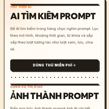
THƯ VIỆN AI
AI TÌM KIẾM PROMPT
Để AI tìm kiếm trong hàng chục nghìn prompt. Lọc
theo mô hình, khoảng thời gian, từ khóa và sắp
xếp theo lượt tương tác như lượt xem, lưu, chia
sẻ.
DÙNG THỬ MIỄN PHÍ
CÔNG CỤ THỊ GIÁC
ẢNH THÀNH PROMPT
/imagine prompt: cinemati
Biến mọi bức ảnh thành prompt ảnh AI chi tiết.