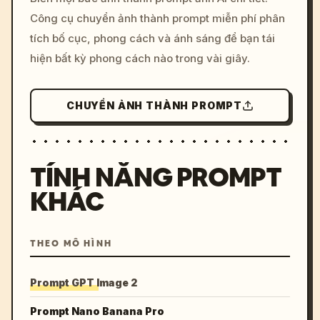
c, cyberpunk sunset, neon
Công cụ chuyển ảnh thành prompt miễn phí phân
colors, 8k --v 6.0
tích bố cục, phong cách và ánh sáng để bạn tái
hiện bất kỳ phong cách nào trong vài giây.
CHUYỂN ẢNH THÀNH PROMPT
TÍNH NĂNG PROMPT
KHÁC
THEO MÔ HÌNH
Prompt GPT Image 2
Prompt Nano Banana Pro