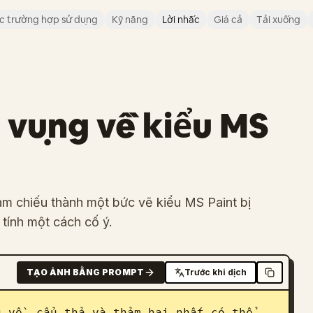
c trường hợp sử dụng
Kỹ năng
Lời nhắc
Giá cả
Tải xuống
i vụng về kiểu MS
ham chiếu thành một bức vẽ kiểu MS Paint bị
tính một cách cố ý.
TẠO ẢNH BẰNG PROMPT
Trước khi dịch
 về, cẩu thả và thảm hại nhất có thể. 