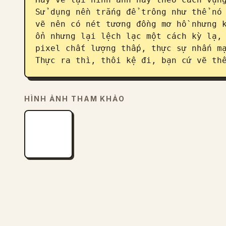
Sử dụng nền trắng để trông như thể nó 
vẽ nên có nét tương đồng mơ hồ nhưng k
ổn nhưng lại lệch lạc một cách kỳ lạ, 
pixel chất lượng thấp, thực sự nhấn mạ
Thực ra thì, thôi kệ đi, bạn cứ vẽ th
HÌNH ẢNH THAM KHẢO