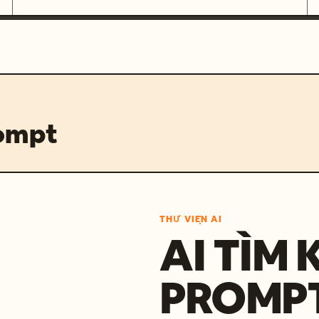
rompt
THƯ VIỆN AI
AI TÌM 
PROMP