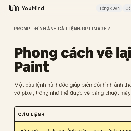
Tổng quan
Cá
YouMind
PROMPT
›
HÌNH ẢNH CÂU LỆNH
›
GPT IMAGE 2
Phong cách vẽ lạ
Paint
Một câu lệnh hài hước giúp biến đổi hình ảnh t
vỡ pixel, trông như thể được vẽ bằng chuột máy 
CÂU LỆNH
Hãy vẽ lại hình ảnh này theo cách vụng