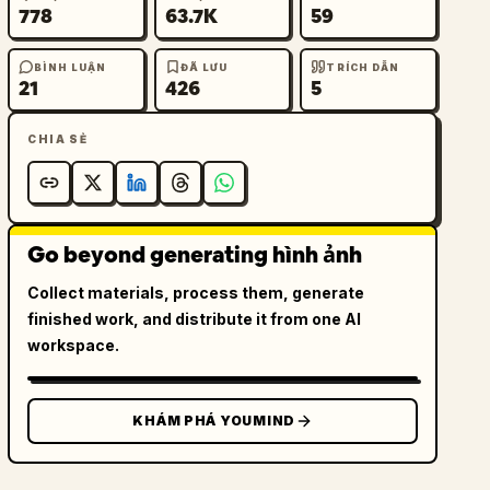
778
63.7K
59
BÌNH LUẬN
ĐÃ LƯU
TRÍCH DẪN
21
426
5
CHIA SẺ
Go beyond generating hình ảnh
Collect materials, process them, generate
finished work, and distribute it from one AI
workspace.
KHÁM PHÁ YOUMIND