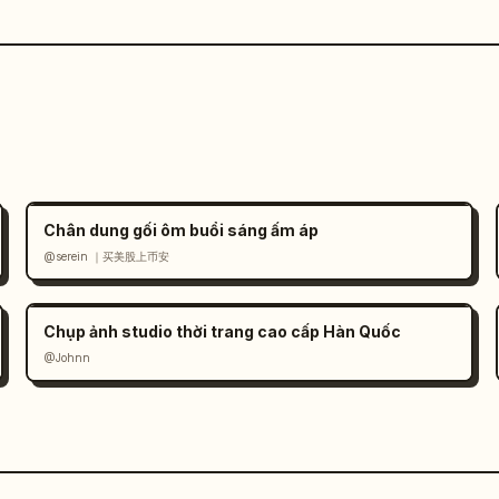
Chân dung gối ôm buổi sáng ấm áp
@serein ｜买美股上币安
Chụp ảnh studio thời trang cao cấp Hàn Quốc
@Johnn