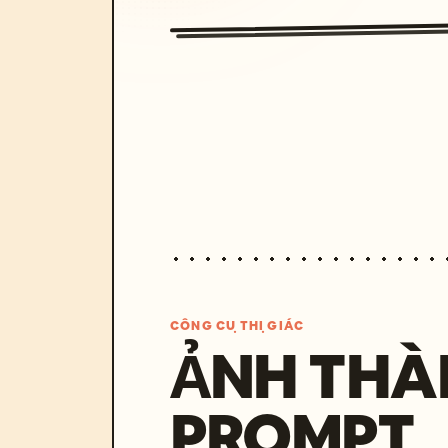
CÔNG CỤ THỊ GIÁC
ẢNH THÀ
PROMPT