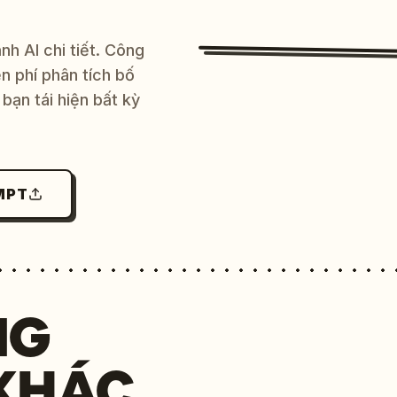
h AI chi tiết. Công
 phí phân tích bố
bạn tái hiện bất kỳ
MPT
NG
KHÁC