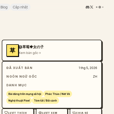
Blog
Cập nhật
@草莓🍓女の子
草
Xem bản gốc
ĐÃ XUẤT BẢN
1 thg 5, 2026
NGÔN NGỮ GỐC
ZH
DANH MỤC
Bài đăng trên mạng xã hội
Phác Thảo / Nét Vẽ
Nghệ thuật Pixel
Tóm tắt / Bối cảnh
LƯỢT THÍCH
LƯỢT XEM
CHIA SẺ