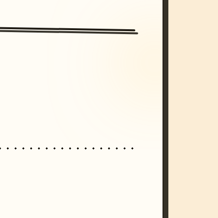
/imagine prompt: cinematic, cyberpunk s
unset, neon colors, 8k --v 6.0