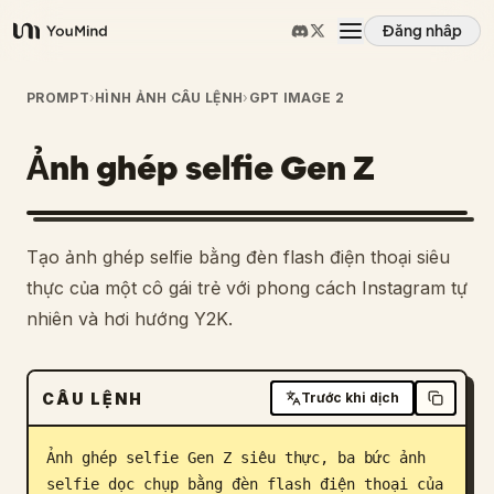
Đăng nhập
YouMind
Tổng quan
PROMPT
›
HÌNH ẢNH CÂU LỆNH
›
GPT IMAGE 2
Ảnh ghép selfie Gen Z
Các trường hợp sử dụng
Kỹ năng
Tạo ảnh ghép selfie bằng đèn flash điện thoại siêu
thực của một cô gái trẻ với phong cách Instagram tự
Lời nhắc
nhiên và hơi hướng Y2K.
Giá cả
CÂU LỆNH
Trước khi dịch
Tải xuống
Ảnh ghép selfie Gen Z siêu thực, ba bức ảnh 
selfie dọc chụp bằng đèn flash điện thoại của 