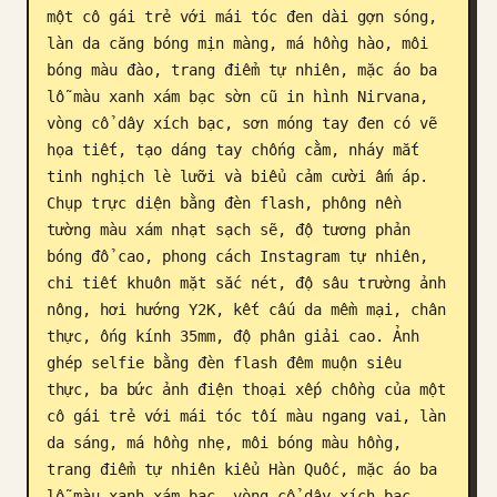
một cô gái trẻ với mái tóc đen dài gợn sóng, 
Blog
làn da căng bóng mịn màng, má hồng hào, môi 
bóng màu đào, trang điểm tự nhiên, mặc áo ba 
lỗ màu xanh xám bạc sờn cũ in hình Nirvana, 
Cập nhật
vòng cổ dây xích bạc, sơn móng tay đen có vẽ 
họa tiết, tạo dáng tay chống cằm, nháy mắt 
tinh nghịch lè lưỡi và biểu cảm cười ấm áp. 
Chụp trực diện bằng đèn flash, phông nền 
tường màu xám nhạt sạch sẽ, độ tương phản 
bóng đổ cao, phong cách Instagram tự nhiên, 
chi tiết khuôn mặt sắc nét, độ sâu trường ảnh 
nông, hơi hướng Y2K, kết cấu da mềm mại, chân 
thực, ống kính 35mm, độ phân giải cao. Ảnh 
ghép selfie bằng đèn flash đêm muộn siêu 
thực, ba bức ảnh điện thoại xếp chồng của một 
cô gái trẻ với mái tóc tối màu ngang vai, làn 
da sáng, má hồng nhẹ, môi bóng màu hồng, 
trang điểm tự nhiên kiểu Hàn Quốc, mặc áo ba 
lỗ màu xanh xám bạc, vòng cổ dây xích bạc, 