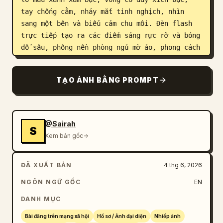
tay chống cằm, nháy mắt tinh nghịch, nhìn 
sang một bên và biểu cảm chu môi. Đèn flash 
trực tiếp tạo ra các điểm sáng rực rỡ và bóng 
đổ sâu, phông nền phòng ngủ mờ ảo, phong cách 
selfie tự nhiên, tóc rối nhẹ, kết cấu da chân 
thực, chi tiết mắt và môi sắc nét, phong cách 
TẠO ẢNH BẰNG PROMPT
Instagram/Tumblr, nhiếp ảnh 35mm, ánh sáng 
chân thực, lấy nét siêu sắc nét, độ phân giải 
cao.
@Sairah
S
Xem bản gốc
ĐÃ XUẤT BẢN
4 thg 6, 2026
NGÔN NGỮ GỐC
EN
DANH MỤC
Bài đăng trên mạng xã hội
Hồ sơ / Ảnh đại diện
Nhiếp ảnh