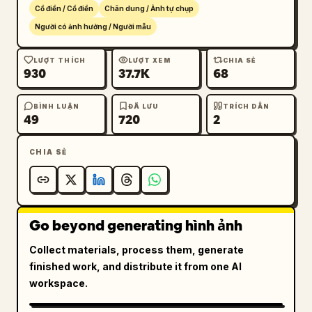
Cổ điển / Cổ điển
Chân dung / Ảnh tự chụp
Người có ảnh hưởng / Người mẫu
LƯỢT THÍCH
LƯỢT XEM
CHIA SẺ
930
37.7K
68
BÌNH LUẬN
ĐÃ LƯU
TRÍCH DẪN
49
720
2
CHIA SẺ
Go beyond generating hình ảnh
Collect materials, process them, generate
finished work, and distribute it from one AI
workspace.