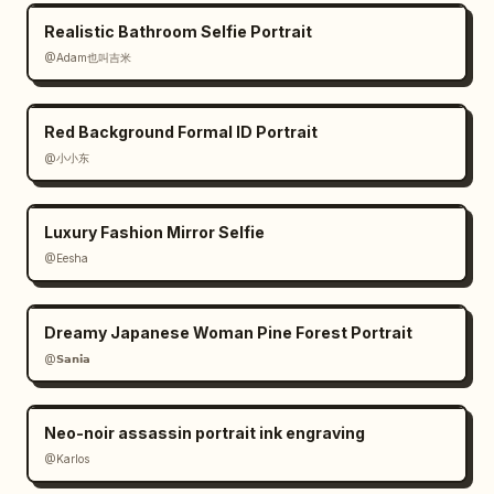
Realistic Bathroom Selfie Portrait
@Adam也叫吉米
Red Background Formal ID Portrait
@小小东
Luxury Fashion Mirror Selfie
@Eesha
Dreamy Japanese Woman Pine Forest Portrait
@𝗦𝗮𝗻𝗶𝗮
Neo-noir assassin portrait ink engraving
@Karlos