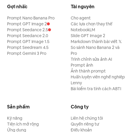
Gợi nhắc
Tài nguyên
Prompt Nano Banana Pro
Cho agent
Prompt GPT Image 2
Các lựa chọn thay thế
Prompt Seedance 2.5
NotebookLM
Prompt Seedance 2.0
Slide GPT Image 2
Prompt GPT Image 1.5
Markdown thành bài viết 𝕏
Prompt Seedream 4.5
So sánh Nano Banana 2 và
Prompt Gemini 3 Pro
Pro
Trình chỉnh sửa ảnh AI
Prompt ảnh
Ảnh thành prompt
Huấn luyện viên nghề nghiệp
Lenny
Bài kiểm tra tính cách ABTI
Sản phẩm
Công ty
Kỹ năng
Liên hệ chúng tôi
Tiện ích mở rộng
Quyền riêng tư
Ứng dụng
Điều khoản