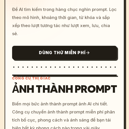
Để AI tìm kiếm trong hàng chục nghìn prompt. Lọc
theo mô hình, khoảng thời gian, từ khóa và sắp
xếp theo lượt tương tác như lượt xem, lưu, chia
sẻ.
DÙNG THỬ MIỄN PHÍ
CÔNG CỤ THỊ GIÁC
ẢNH THÀNH PROMPT
/imagine prompt: cinemati
Biến mọi bức ảnh thành prompt ảnh AI chi tiết.
c, cyberpunk sunset, neon
Công cụ chuyển ảnh thành prompt miễn phí phân
colors, 8k --v 6.0
tích bố cục, phong cách và ánh sáng để bạn tái
hiện bất kỳ phong cách nào trong vài giây.