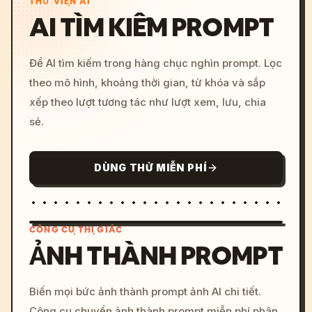
THƯ VIỆN AI
AI TÌM KIẾM PROMPT
Để AI tìm kiếm trong hàng chục nghìn prompt. Lọc
theo mô hình, khoảng thời gian, từ khóa và sắp
xếp theo lượt tương tác như lượt xem, lưu, chia
sẻ.
DÙNG THỬ MIỄN PHÍ
CÔNG CỤ THỊ GIÁC
ẢNH THÀNH PROMPT
/imagine prompt: cinemati
Biến mọi bức ảnh thành prompt ảnh AI chi tiết.
c, cyberpunk sunset, neon
Công cụ chuyển ảnh thành prompt miễn phí phân
colors, 8k --v 6.0