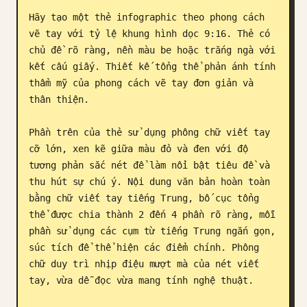
Hãy tạo một thẻ infographic theo phong cách 
Blog
vẽ tay với tỷ lệ khung hình dọc 9:16. Thẻ có 
chủ đề rõ ràng, nền màu be hoặc trắng ngà với 
Cập nhật
kết cấu giấy. Thiết kế tổng thể phản ánh tính 
thẩm mỹ của phong cách vẽ tay đơn giản và 
thân thiện.

Phần trên của thẻ sử dụng phông chữ viết tay 
cỡ lớn, xen kẽ giữa màu đỏ và đen với độ 
tương phản sắc nét để làm nổi bật tiêu đề và 
thu hút sự chú ý. Nội dung văn bản hoàn toàn 
bằng chữ viết tay tiếng Trung, bố cục tổng 
thể được chia thành 2 đến 4 phần rõ ràng, mỗi 
phần sử dụng các cụm từ tiếng Trung ngắn gọn, 
súc tích để thể hiện các điểm chính. Phông 
chữ duy trì nhịp điệu mượt mà của nét viết 
tay, vừa dễ đọc vừa mang tính nghệ thuật.
