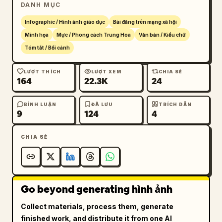
DANH MỤC
Infographic / Hình ảnh giáo dục
Bài đăng trên mạng xã hội
Minh họa
Mực / Phong cách Trung Hoa
Văn bản / Kiểu chữ
Tóm tắt / Bối cảnh
LƯỢT THÍCH
LƯỢT XEM
CHIA SẺ
164
22.3K
24
BÌNH LUẬN
ĐÃ LƯU
TRÍCH DẪN
9
124
4
CHIA SẺ
Go beyond generating hình ảnh
Collect materials, process them, generate
finished work, and distribute it from one AI