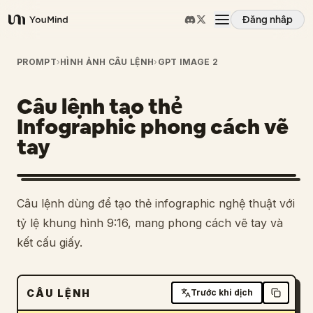
Đăng nhập
YouMind
Tổng quan
PROMPT
›
HÌNH ẢNH CÂU LỆNH
›
GPT IMAGE 2
Câu lệnh tạo thẻ
Các trường hợp sử dụng
Infographic phong cách vẽ
tay
Kỹ năng
Lời nhắc
Câu lệnh dùng để tạo thẻ infographic nghệ thuật với
tỷ lệ khung hình 9:16, mang phong cách vẽ tay và
Giá cả
kết cấu giấy.
Tải xuống
CÂU LỆNH
Trước khi dịch