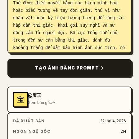
Thẻ được điểm xuyết bằng các hình minh họa 
hoặc biểu tượng vẽ tay đơn giản, thú vị như 
nhân vật hoặc ký hiệu tượng trưng để tăng sức 
hấp dẫn thị giác, khơi gợi suy nghĩ và sự 
đồng cảm từ người đọc. Bố cục tổng thể chú 
trọng đến sự cân bằng thị giác, dành đủ 
khoảng trắng để đảm bảo hình ảnh súc tích, rõ 
ràng, dễ đọc và dễ hiểu.

TẠO ẢNH BẰNG PROMPT
Chủ đề là: "
Xây dựng IP là lãi suất kép dài hạn. Hãy 
tiếp tục duy trì công việc mỗi ngày, kiên 
trì thực hiện, chắc chắn sẽ có kết quả, bởi 
vì 99% mọi người không thể kiên trì đến 
@宝玉
cùng.
宝
Xem bản gốc
"
ĐÃ XUẤT BẢN
22 thg 4, 2026
NGÔN NGỮ GỐC
ZH