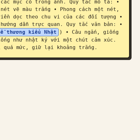
các mục có trong ảnh. Quy tắc mô tả: • 
nét vẽ màu trắng • Phong cách một nét, 
iền dọc theo chu vi của các đối tượng • 
hướng dẫn trực quan. Quy tắc văn bản: • 
dễ thương kiểu Nhật
) • Câu ngắn, giống 
ống như nhật ký với một chút cảm xúc. 
í quá mức, giữ lại khoảng trắng.