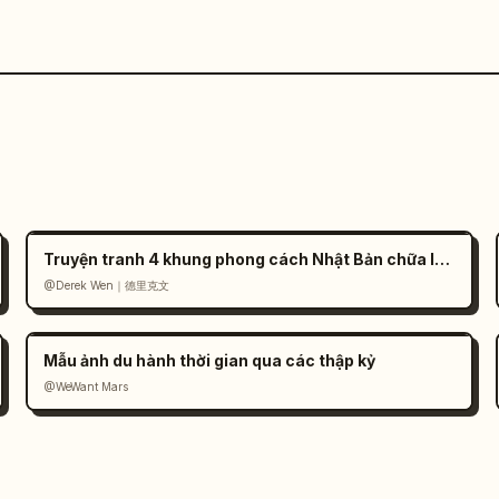
Truyện tranh 4 khung phong cách Nhật Bản chữa lành
@Derek Wen｜德里克文
Mẫu ảnh du hành thời gian qua các thập kỷ
@WeWant Mars