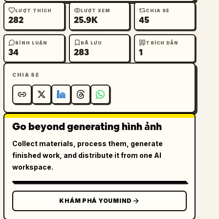
LƯỢT THÍCH
LƯỢT XEM
CHIA SẺ
282
25.9K
45
BÌNH LUẬN
ĐÃ LƯU
TRÍCH DẪN
34
283
1
CHIA SẺ
Go beyond generating hình ảnh
Collect materials, process them, generate
finished work, and distribute it from one AI
workspace.
KHÁM PHÁ YOUMIND