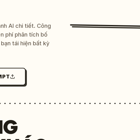
h AI chi tiết. Công
 phí phân tích bố
bạn tái hiện bất kỳ
MPT
NG