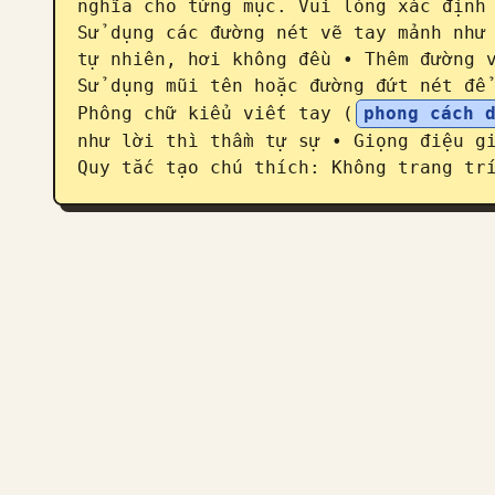
nghĩa cho từng mục. Vui lòng xác định 
Sử dụng các đường nét vẽ tay mảnh như 
tự nhiên, hơi không đều • Thêm đường v
Sử dụng mũi tên hoặc đường đứt nét để 
Phông chữ kiểu viết tay (
phong cách 
như lời thì thầm tự sự • Giọng điệu gi
Quy tắc tạo chú thích: Không trang tr