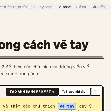
c trường hợp sử dụng
Kỹ năng
Lời nhắc
Giá cả
Tải xuống
ong cách vẽ tay
2 để thêm các chú thích và đường viền viết
các mục trong ảnh.
TẠO ẢNH BẰNG PROMPT
Trước khi dịch
h và thêm các chú thích 
vẽ tay
 đầy ý 