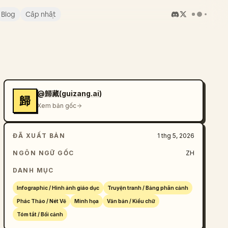
Blog
Cập nhật
@歸藏(guizang.ai)
歸
Xem bản gốc
ĐÃ XUẤT BẢN
1 thg 5, 2026
NGÔN NGỮ GỐC
ZH
DANH MỤC
Infographic / Hình ảnh giáo dục
Truyện tranh / Bảng phân cảnh
Phác Thảo / Nét Vẽ
Minh họa
Văn bản / Kiểu chữ
Tóm tắt / Bối cảnh