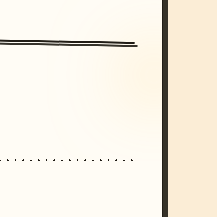
/imagine prompt: cinematic, cyberpunk s
unset, neon colors, 8k --v 6.0