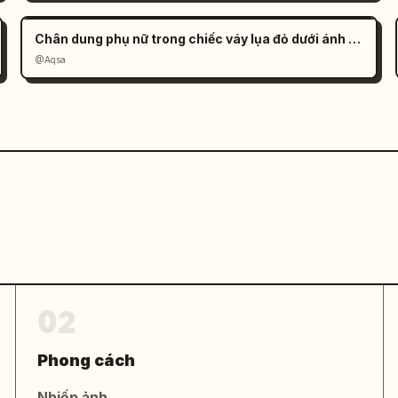
Chân dung phụ nữ trong chiếc váy lụa đỏ dưới ánh nắng
@Aqsa
02
Phong cách
Nhiếp ảnh