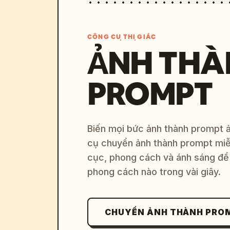
CÔNG CỤ THỊ GIÁC
ẢNH THÀ
PROMPT
Biến mọi bức ảnh thành prompt ản
cụ chuyển ảnh thành prompt miễn
cục, phong cách và ánh sáng để 
phong cách nào trong vài giây.
CHUYỂN ẢNH THÀNH PRO