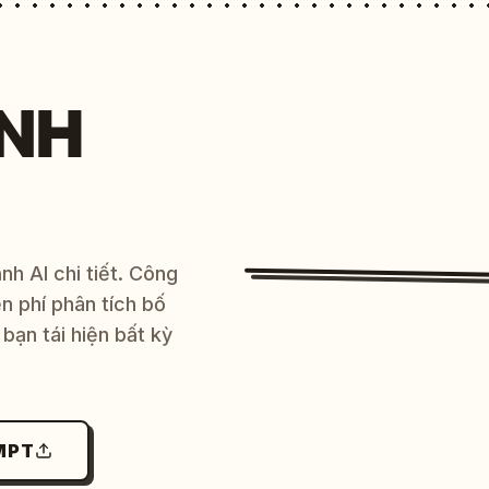
NH
h AI chi tiết. Công
 phí phân tích bố
bạn tái hiện bất kỳ
MPT