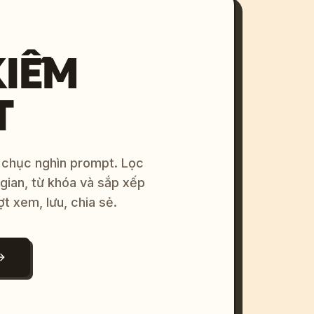
KIẾM
T
 chục nghìn prompt. Lọc
 gian, từ khóa và sắp xếp
ợt xem, lưu, chia sẻ.