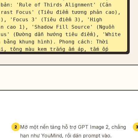
bản: 'Rule of Thirds Alignment' (Căn 
rast Focus' (Tiêu điểm tương phản cao), 
), 'Focus 3' (Tiêu điểm 3), 'High 
n cao 1), 'Shadow Fill Source' (Nguồn 
us' (Đường dẫn hướng tiêu điểm), 'White 
 bằng khung hình). Phong cách: Thời 
i, tông màu kem trắng ấm áp, tấm ốp 
, hạt phim tinh tế, độ sâu trường ảnh 
tích phim mang tính giáo dục. Máy ảnh: 
c nhìn ngang tầm mắt, màn hình rộng 
Mở một nền tảng hỗ trợ GPT Image 2, chẳng
2
hạn như YouMind, rồi dán prompt vào.