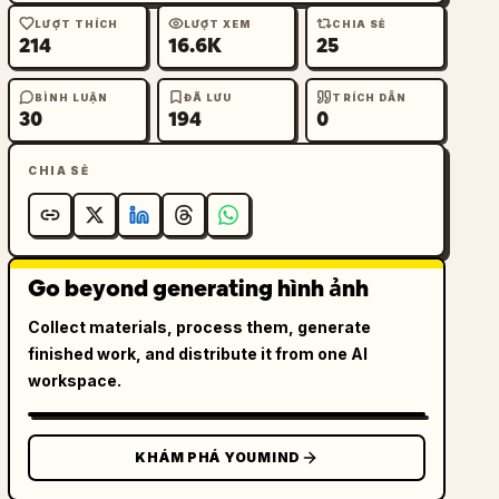
LƯỢT THÍCH
LƯỢT XEM
CHIA SẺ
214
16.6K
25
BÌNH LUẬN
ĐÃ LƯU
TRÍCH DẪN
30
194
0
CHIA SẺ
Go beyond generating hình ảnh
Collect materials, process them, generate
finished work, and distribute it from one AI
workspace.
KHÁM PHÁ YOUMIND