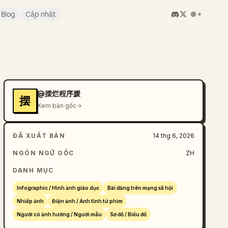
Blog
Cập nhật
@摆烂程序媛
摆
Xem bản gốc
ĐÃ XUẤT BẢN
14 thg 6, 2026
NGÔN NGỮ GỐC
ZH
DANH MỤC
Infographic / Hình ảnh giáo dục
Bài đăng trên mạng xã hội
Nhiếp ảnh
Điện ảnh / Ảnh tĩnh từ phim
Người có ảnh hưởng / Người mẫu
Sơ đồ / Biểu đồ