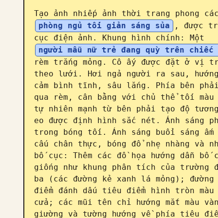
Tạo ảnh nhiếp ảnh thời trang phong cá
phòng ngủ tối giản sáng sủa
, được tr
cục điện ảnh. Khung hình chính: Một 
người mẫu nữ trẻ đang quỳ trên chiếc
rèm trắng mỏng. Cô ấy được đặt ở vị tr
theo lưới. Hơi ngả người ra sau, hướng
cảm bình tĩnh, sâu lắng. Phía bên phải
qua rèm, cân bằng với chủ thể tối màu 
tự nhiên mạnh từ bên phải tạo độ tương
eo được định hình sắc nét. Ánh sáng ph
trong bóng tối. Ánh sáng buổi sáng ấm 
cấu chân thực, bóng đổ nhẹ nhàng và nh
bố cục: Thêm các đồ họa hướng dẫn bố c
giống như khung phân tích của trường đ
ba (các đường kẻ xanh lá mỏng); đường 
điểm đánh dấu tiêu điểm hình tròn màu 
cửa; các mũi tên chỉ hướng mắt màu vàn
giường và tường hướng về phía tiêu điể