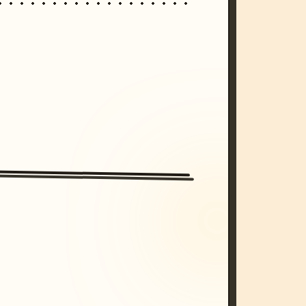
/imagine prompt: cinematic, cyberpunk s
unset, neon colors, 8k --v 6.0