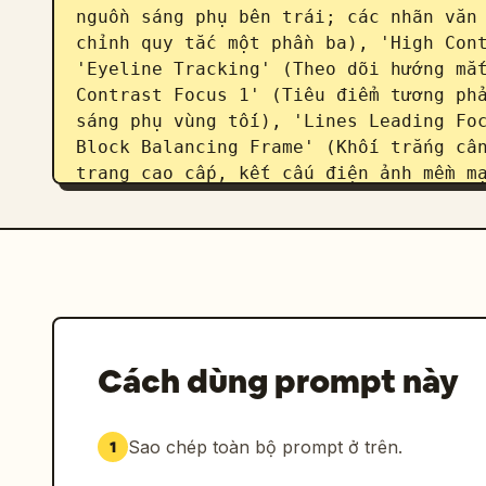
nguồn sáng phụ bên trái; các nhãn văn 
chỉnh quy tắc một phần ba), 'High Cont
'Eyeline Tracking' (Theo dõi hướng mắt
Contrast Focus 1' (Tiêu điểm tương phả
sáng phụ vùng tối), 'Lines Leading Foc
Block Balancing Frame' (Khối trắng cân
trang cao cấp, kết cấu điện ảnh mềm mạ
tường màu be, bộ chăn ga gối màu trắng
nông, bố cục thanh lịch, lớp phủ phân 
Ống kính 35mm, góc rộng trung bình, gó
16:9.
Cách dùng prompt này
Sao chép toàn bộ prompt ở trên.
1