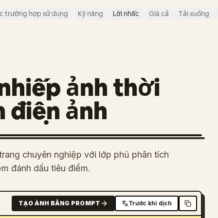
c trường hợp sử dụng
Kỹ năng
Lời nhắc
Giá cả
Tải xuống
nhiếp ảnh thời
 điện ảnh
 trang chuyên nghiệp với lớp phủ phân tích
ểm đánh dấu tiêu điểm.
TẠO ẢNH BẰNG PROMPT
Trước khi dịch