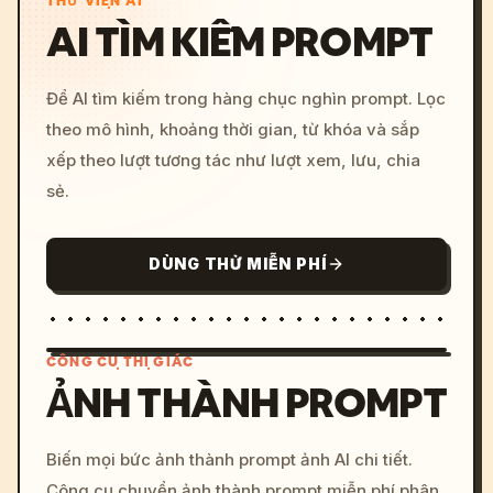
THƯ VIỆN AI
AI TÌM KIẾM PROMPT
Để AI tìm kiếm trong hàng chục nghìn prompt. Lọc
theo mô hình, khoảng thời gian, từ khóa và sắp
xếp theo lượt tương tác như lượt xem, lưu, chia
sẻ.
DÙNG THỬ MIỄN PHÍ
CÔNG CỤ THỊ GIÁC
ẢNH THÀNH PROMPT
/imagine prompt: cinemati
Biến mọi bức ảnh thành prompt ảnh AI chi tiết.
c, cyberpunk sunset, neon
Công cụ chuyển ảnh thành prompt miễn phí phân
colors, 8k --v 6.0