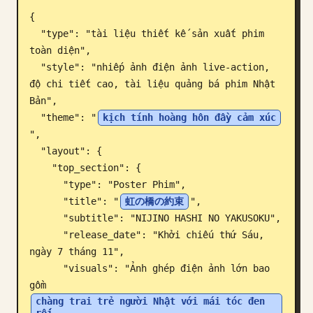
{

Blog
  "type": "tài liệu thiết kế sản xuất phim 
toàn diện",

Cập nhật
  "style": "nhiếp ảnh điện ảnh live-action, 
độ chi tiết cao, tài liệu quảng bá phim Nhật 
Bản",

  "theme": "
kịch tính hoàng hôn đầy cảm xúc
",

  "layout": {

    "top_section": {

      "type": "Poster Phim",

      "title": "
虹の橋の約束
",

      "subtitle": "NIJINO HASHI NO YAKUSOKU",

      "release_date": "Khởi chiếu thứ Sáu, 
ngày 7 tháng 11",

      "visuals": "Ảnh ghép điện ảnh lớn bao 
gồm 
chàng trai trẻ người Nhật với mái tóc đen 