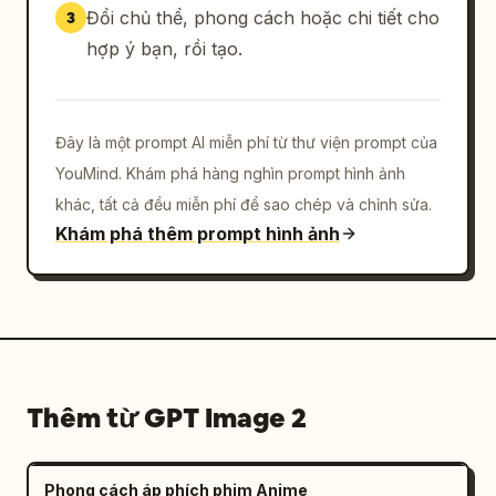
Đổi chủ thể, phong cách hoặc chi tiết cho
3
      "anatomy_details": { "count": 3, 
"description": "bàn chân và đuôi" },

hợp ý bạn, rồi tạo.
      "scale_reference": { "count": 1, 
"description": "chú mèo bên cạnh bóng người" 
},

Đây là một prompt AI miễn phí từ thư viện prompt của
      "facial_angles": { "count": 4 }

YouMind. Khám phá hàng nghìn prompt hình ảnh
    },

    "bottom_right_section": {

khác, tất cả đều miễn phí để sao chép và chỉnh sửa.
      "type": "Storyboard Điện ảnh",

Khám phá thêm prompt hình ảnh
      "grid": { "count": 9, "description": 
"các khung hình điện ảnh có sự xuất hiện của 
người đàn ông, người phụ nữ và chú mèo trong 
nhiều điều kiện ánh sáng khác nhau như hoàng 
hôn và chạng vạng trong nhà" }

    }

Thêm từ GPT Image 2
  }

}
Phong cách áp phích phim Anime