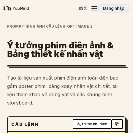
Đăng nhập
YouMind
Tổng quan
PROMPT
›
HÌNH ẢNH CÂU LỆNH
›
GPT IMAGE 2
Ý tưởng phim điện ảnh &
Các trường hợp sử dụng
Bảng thiết kế nhân vật
Kỹ năng
Tạo tài liệu sản xuất phim điện ảnh toàn diện bao
Lời nhắc
gồm poster phim, bảng xoay nhân vật chi tiết, tài
liệu tham khảo về động vật và các khung hình
storyboard.
Giá cả
Tải xuống
CÂU LỆNH
Trước khi dịch