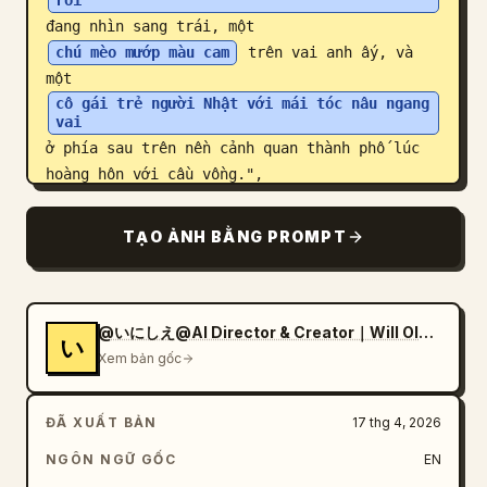
rối
đang nhìn sang trái, một 
chú mèo mướp màu cam
 trên vai anh ấy, và 
một 
cô gái trẻ người Nhật với mái tóc nâu ngang 
vai
ở phía sau trên nền cảnh quan thành phố lúc 
hoàng hôn với cầu vồng.",

      "film_strip": {

        "count": 5,

TẠO ẢNH BẰNG PROMPT
        "description": "các khung hình điện 
ảnh ngang hiển thị các nhân vật và chú mèo 
trong nhiều cảnh quay khác nhau"

      }

@いにしえ@AI Director & Creator｜Will Oldgram
い
    },

Xem bản gốc
    "middle_left_section": {

      "type": "Tham khảo Nhân vật Nữ",

ĐÃ XUẤT BẢN
17 thg 4, 2026
      "label": "藤木ハル",

NGÔN NGỮ GỐC
EN
      "full_body_turnaround": { "count": 4, 