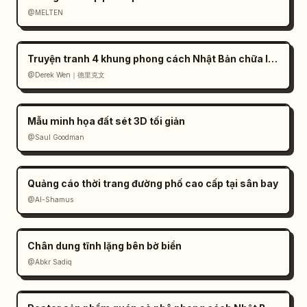
@MELTEN
Truyện tranh 4 khung phong cách Nhật Bản chữa lành
@Derek Wen｜德里克文
Mẫu minh họa đất sét 3D tối giản
@Saul Goodman
Quảng cáo thời trang đường phố cao cấp tại sân bay
@Al-Shamus
Chân dung tĩnh lặng bên bờ biển
@Abkr Sadiq