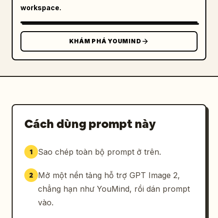
"Sau lưng", "Góc 3/4"], "outfit": "áo khoác 
workspace.
xám đậm, áo sơ mi trắng, quần tối màu" },

      "facial_expressions": { "count": 3 },

      "details": { "count": 3, "description": 
KHÁM PHÁ YOUMIND
"cận cảnh bàn tay, cổ áo và mái tóc" },

      "footwear": { "count": 3, 
"description": "các góc độ của giày sneaker 
đen" },

      "silhouette": { "count": 2 }

    },

Cách dùng prompt này
    "bottom_left_section": {

      "type": "Tham khảo Động vật",

      "label": "チェリー",

Sao chép toàn bộ prompt ở trên.
1
      "main_poses": { "count": 3, 
"description": "ngồi, đứng, đi bộ" },

Mở một nền tảng hỗ trợ GPT Image 2,
2
      "face_closeup": { "count": 1 },

chẳng hạn như YouMind, rồi dán prompt
      "fur_details": { "count": 2 },

vào.
      "behavioral_poses": { "count": 2, 
"description": "nằm" },
