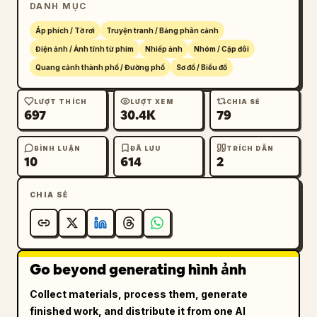
"poses": ["Chính diện", "Nghiêng (Trái)", 
DANH MỤC
"Sau lưng", "Góc 3/4"], "outfit": "áo khoác 
Áp phích / Tờ rơi
Truyện tranh / Bảng phân cảnh
cardigan dài màu be, áo trong màu nâu, quần 
Điện ảnh / Ảnh tĩnh từ phim
Nhiếp ảnh
Nhóm / Cặp đôi
ống rộng màu nâu" },

      "facial_expressions": { "count": 3 },

Quang cảnh thành phố / Đường phố
Sơ đồ / Biểu đồ
      "details": { "count": 3, "description": 
"cận cảnh bàn tay, cổ áo và mái tóc" },

LƯỢT THÍCH
LƯỢT XEM
CHIA SẺ
697
30.4K
79
      "footwear": { "count": 3, 
"description": "các góc độ của giày slip-on 
BÌNH LUẬN
ĐÃ LƯU
TRÍCH DẪN
màu nâu" },

10
614
2
      "silhouette": { "count": 2 },

      "color_palette": { "count": 5, 
CHIA SẺ
"description": "bảng màu" }

    },

    "middle_right_section": {

      "type": "Tham khảo Nhân vật Nam",

Go beyond generating hình ảnh
      "label": "瀬川 凛",

      "full_body_turnaround": { "count": 4, 
Collect materials, process them, generate
"poses": ["Chính diện", "Nghiêng (Trái)", 
finished work, and distribute it from one AI