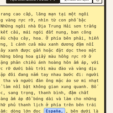
rang cao cấp, lãng mạn tại một ngôi 
g vàng rực rỡ, nhìn từ con phố bậc 
Những ngôi nhà Địa Trung Hải sơn trắng 
kết cấu, mái ngói đất nung, ban công 
ều chậu cây, hoa. Ở phía bên phải, hiển 
ng, 1 cánh cửa màu xanh dương đậm nổi 
ây xanh được gắn hoặc đặt dọc theo mặt 
hững bông hoa giấy màu hồng rực rỡ ở 
ặng phản chiếu ánh hoàng hôn ấm áp, với 
c rỡ dưới bầu trời màu đào và vàng dịu 
ặp đôi đang nắm tay nhau bước đi: người 
 tha và người đàn ông mặc áo sơ mi nhạt 
 làm nổi bật không gian xung quanh. Bố 
c, sang trọng, thanh bình, đậm chất 
àng ấm áp đổ bóng dài và làm cho những 
hữ phủ thanh lịch ở phía trên bên trái 
 ấm: dòng lớn đọc 
España,
, bên dưới là 