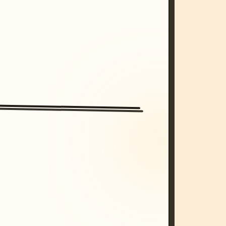
/imagine prompt: cinematic, cyberpunk s
unset, neon colors, 8k --v 6.0