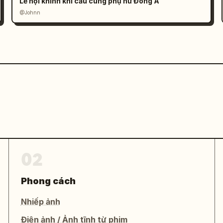
Lễ hội khinh khí cầu cùng phụ nữ Đông Á
@Johnn
02
Phong cách
Nhiếp ảnh
Điện ảnh / Ảnh tĩnh từ phim