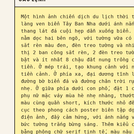
Một hình ảnh chiến dịch du lịch thời t
làng ven biển Tây Ban Nha dưới ánh nắn
thang lát đá cuội hẹp dẫn xuống biển. 
nằm dọc hai bên ngõ, với tường vữa có 
sắt rèn màu đen, đèn treo tường và nhi
thị 2 ban công sắt rèn, 2 đèn treo tườ
bật và ít nhất 8 chậu đất nung trồng c
tiền. Ở mép trái, tạo khung cảnh với n
tiền cảnh. Ở phía xa, đại dương tĩnh l
đường bờ biển đá và đường chân trời rự
nhẹ. Ở giữa phía dưới con phố, đặt 1 c
phụ nữ mặc váy mùa hè nhẹ nhàng, thướt
màu cùng quần short, kích thước nhỏ để
cục theo phong cách poster biên tập dọ
điện ảnh, đầy cảm hứng, với ánh nắng v
bức tường trắng bừng sáng. Thêm kiểu c
bằng phông chữ serif tinh tế, màu nâu