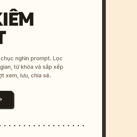
KIẾM
T
 chục nghìn prompt. Lọc
 gian, từ khóa và sắp xếp
ợt xem, lưu, chia sẻ.