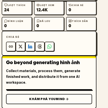
LƯỢT THÍCH
LƯỢT XEM
CHIA SẺ
24
12.4K
0
BÌNH LUẬN
ĐÃ LƯU
TRÍCH DẪN
0
0
0
CHIA SẺ
Go beyond generating hình ảnh
Collect materials, process them, generate
finished work, and distribute it from one AI
workspace.
KHÁM PHÁ YOUMIND