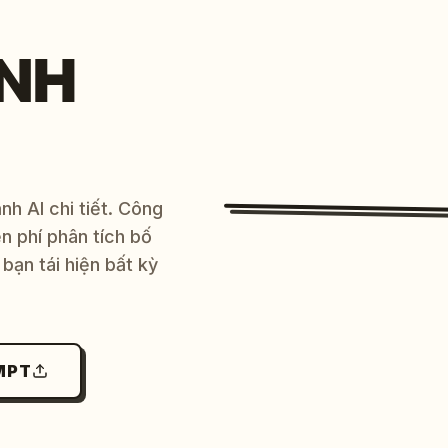
NH
h AI chi tiết. Công
 phí phân tích bố
bạn tái hiện bất kỳ
MPT