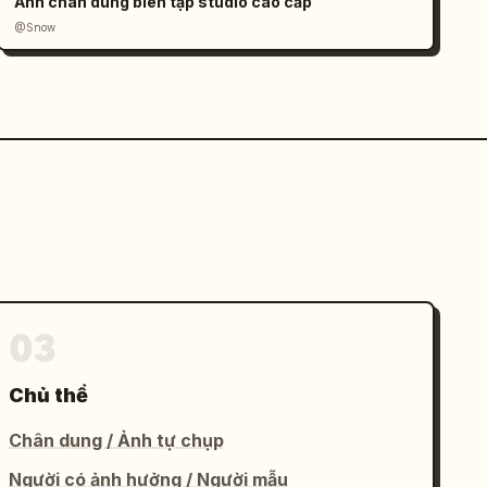
Ảnh chân dung biên tập studio cao cấp
@Snow
03
Chủ thể
Chân dung / Ảnh tự chụp
Người có ảnh hưởng / Người mẫu