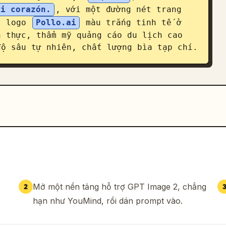
mi corazón.
, với một đường nét trang 
t logo 
Pollo.ai
 màu trắng tinh tế ở 
 thực, thẩm mỹ quảng cáo du lịch cao 
độ sâu tự nhiên, chất lượng bìa tạp chí.
Mở một nền tảng hỗ trợ GPT Image 2, chẳng
2
hạn như YouMind, rồi dán prompt vào.