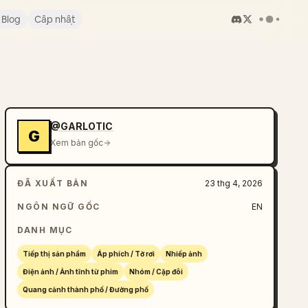
Blog
Cập nhật
@GARLOTIC
G
Xem bản gốc
ĐÃ XUẤT BẢN
23 thg 4, 2026
NGÔN NGỮ GỐC
EN
DANH MỤC
Tiếp thị sản phẩm
Áp phích / Tờ rơi
Nhiếp ảnh
Điện ảnh / Ảnh tĩnh từ phim
Nhóm / Cặp đôi
Quang cảnh thành phố / Đường phố