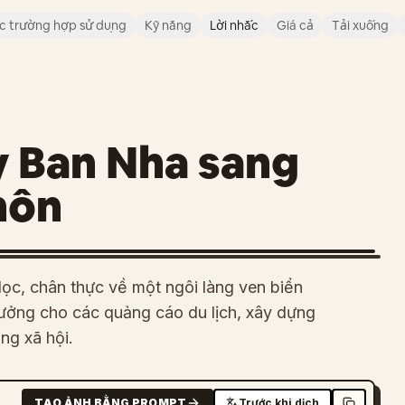
c trường hợp sử dụng
Kỹ năng
Lời nhắc
Giá cả
Tải xuống
ây Ban Nha sang
hôn
dọc, chân thực về một ngôi làng ven biển
tưởng cho các quảng cáo du lịch, xây dựng
ng xã hội.
TẠO ẢNH BẰNG PROMPT
Trước khi dịch