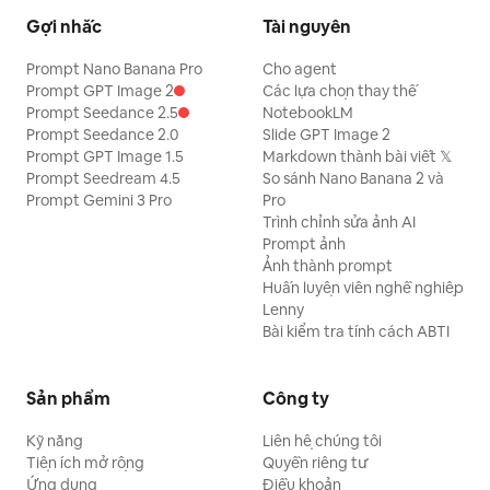
Gợi nhắc
Tài nguyên
Prompt Nano Banana Pro
Cho agent
Prompt GPT Image 2
Các lựa chọn thay thế
Prompt Seedance 2.5
NotebookLM
Prompt Seedance 2.0
Slide GPT Image 2
Prompt GPT Image 1.5
Markdown thành bài viết 𝕏
Prompt Seedream 4.5
So sánh Nano Banana 2 và
Prompt Gemini 3 Pro
Pro
Trình chỉnh sửa ảnh AI
Prompt ảnh
Ảnh thành prompt
Huấn luyện viên nghề nghiệp
Lenny
Bài kiểm tra tính cách ABTI
Sản phẩm
Công ty
Kỹ năng
Liên hệ chúng tôi
Tiện ích mở rộng
Quyền riêng tư
Ứng dụng
Điều khoản