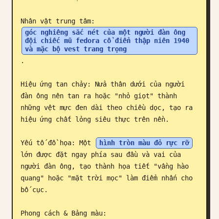
Blog
Nhân vật trung tâm: 
góc nghiêng sắc nét của một người đàn ông 
đội chiếc mũ fedora cổ điển thập niên 1940 
Cập nhật
và mặc bộ vest trang trọng
.

Hiệu ứng tan chảy: Nửa thân dưới của người 
đàn ông nên tan ra hoặc "nhỏ giọt" thành 
những vệt mực đen dài theo chiều dọc, tạo ra 
hiệu ứng chất lỏng siêu thực trên nền.

Yếu tố đồ họa: Một 
hình tròn màu đỏ rực rỡ
lớn được đặt ngay phía sau đầu và vai của 
người đàn ông, tạo thành họa tiết "vầng hào 
quang" hoặc "mặt trời mọc" làm điểm nhấn cho 
bố cục.

Phong cách & Bảng màu:
