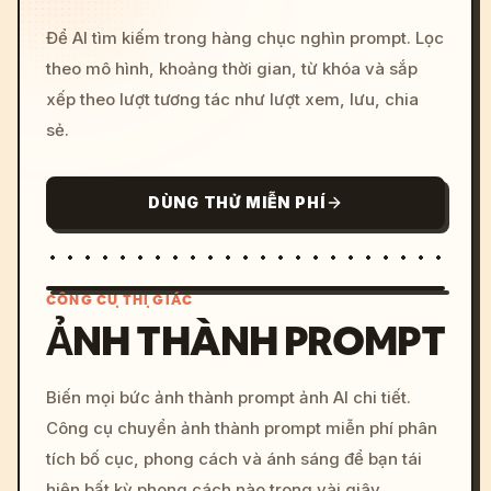
Để AI tìm kiếm trong hàng chục nghìn prompt. Lọc
theo mô hình, khoảng thời gian, từ khóa và sắp
xếp theo lượt tương tác như lượt xem, lưu, chia
sẻ.
DÙNG THỬ MIỄN PHÍ
CÔNG CỤ THỊ GIÁC
ẢNH THÀNH PROMPT
/imagine prompt: cinemati
Biến mọi bức ảnh thành prompt ảnh AI chi tiết.
c, cyberpunk sunset, neon
Công cụ chuyển ảnh thành prompt miễn phí phân
colors, 8k --v 6.0
tích bố cục, phong cách và ánh sáng để bạn tái
hiện bất kỳ phong cách nào trong vài giây.