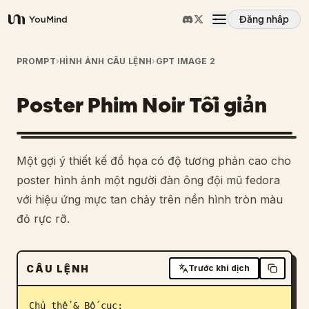
Đăng nhập
YouMind
Tổng quan
PROMPT
›
HÌNH ẢNH CÂU LỆNH
›
GPT IMAGE 2
Poster Phim Noir Tối giản
Các trường hợp sử dụng
Kỹ năng
Một gợi ý thiết kế đồ họa có độ tương phản cao cho
poster hình ảnh một người đàn ông đội mũ fedora
Lời nhắc
với hiệu ứng mực tan chảy trên nền hình tròn màu
đỏ rực rỡ.
Giá cả
CÂU LỆNH
Trước khi dịch
Tải xuống
Chủ thể & Bố cục:
