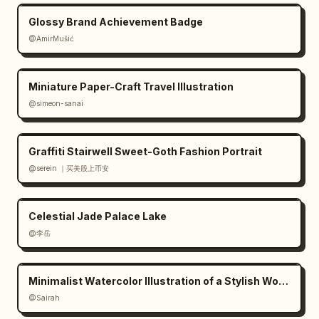
Glossy Brand Achievement Badge
@AmirMušić
Miniature Paper-Craft Travel Illustration
@simeon-sanai
Graffiti Stairwell Sweet-Goth Fashion Portrait
@serein ｜买美股上币安
Celestial Jade Palace Lake
@李岳
Minimalist Watercolor Illustration of a Stylish Woman
@Sairah