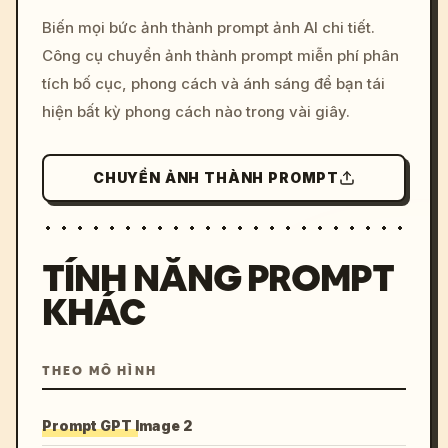
/imagine prompt: cinemati
Biến mọi bức ảnh thành prompt ảnh AI chi tiết.
c, cyberpunk sunset, neon
Công cụ chuyển ảnh thành prompt miễn phí phân
colors, 8k --v 6.0
tích bố cục, phong cách và ánh sáng để bạn tái
hiện bất kỳ phong cách nào trong vài giây.
CHUYỂN ẢNH THÀNH PROMPT
TÍNH NĂNG PROMPT
KHÁC
THEO MÔ HÌNH
Prompt GPT Image 2