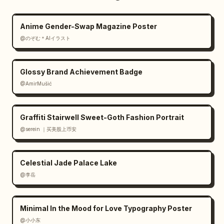
Anime Gender-Swap Magazine Poster
@のぞむ＊AIイラスト
Glossy Brand Achievement Badge
@AmirMušić
Graffiti Stairwell Sweet-Goth Fashion Portrait
@serein ｜买美股上币安
Celestial Jade Palace Lake
@李岳
Minimal In the Mood for Love Typography Poster
@小小东