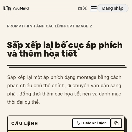
Đăng nhập
YouMind
Tổng quan
PROMPT
›
HÌNH ẢNH CÂU LỆNH
›
GPT IMAGE 2
Sắp xếp lại bố cục áp phích
Các trường hợp sử dụng
và thêm họa tiết
Kỹ năng
1
Sắp xếp lại một áp phích dạng montage bằng cách
Lời nhắc
phản chiếu chủ thể chính, di chuyển văn bản sang
phải, đồng thời thêm các họa tiết nền và danh mục
thời đại cụ thể.
Giá cả
Tải xuống
CÂU LỆNH
Trước khi dịch