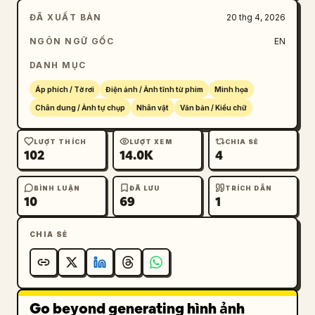
ĐÃ XUẤT BẢN
20 thg 4, 2026
NGÔN NGỮ GỐC
EN
DANH MỤC
Áp phích / Tờ rơi
Điện ảnh / Ảnh tĩnh từ phim
Minh họa
Chân dung / Ảnh tự chụp
Nhân vật
Văn bản / Kiểu chữ
LƯỢT THÍCH
LƯỢT XEM
CHIA SẺ
102
14.0K
4
BÌNH LUẬN
ĐÃ LƯU
TRÍCH DẪN
10
69
1
CHIA SẺ
Go beyond generating hình ảnh