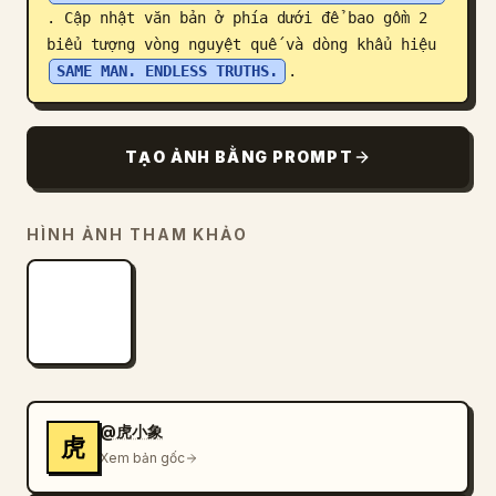
. Cập nhật văn bản ở phía dưới để bao gồm 2 
biểu tượng vòng nguyệt quế và dòng khẩu hiệu 
SAME MAN. ENDLESS TRUTHS.
.
TẠO ẢNH BẰNG PROMPT
HÌNH ẢNH THAM KHẢO
@虎小象
虎
Xem bản gốc