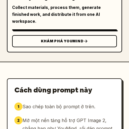
Collect materials, process them, generate
finished work, and distribute it from one AI
workspace.
KHÁM PHÁ YOUMIND
Cách dùng prompt này
Sao chép toàn bộ prompt ở trên.
1
Mở một nền tảng hỗ trợ GPT Image 2,
2
chẳng hạn như YouMind, rồi dán prompt