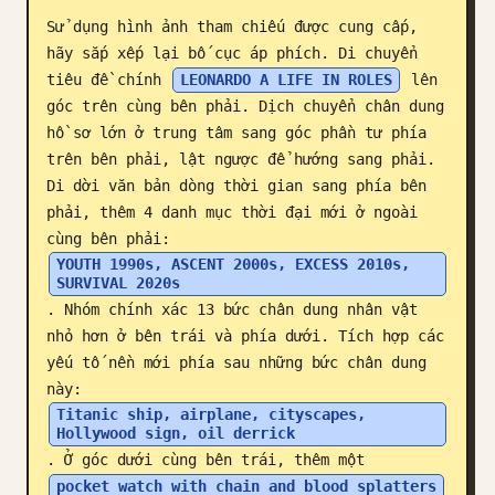
Sử dụng hình ảnh tham chiếu được cung cấp, 
Blog
hãy sắp xếp lại bố cục áp phích. Di chuyển 
tiêu đề chính 
LEONARDO A LIFE IN ROLES
 lên 
Cập nhật
góc trên cùng bên phải. Dịch chuyển chân dung 
hồ sơ lớn ở trung tâm sang góc phần tư phía 
trên bên phải, lật ngược để hướng sang phải. 
Di dời văn bản dòng thời gian sang phía bên 
phải, thêm 4 danh mục thời đại mới ở ngoài 
cùng bên phải: 
YOUTH 1990s, ASCENT 2000s, EXCESS 2010s, 
SURVIVAL 2020s
. Nhóm chính xác 13 bức chân dung nhân vật 
nhỏ hơn ở bên trái và phía dưới. Tích hợp các 
yếu tố nền mới phía sau những bức chân dung 
này: 
Titanic ship, airplane, cityscapes, 
Hollywood sign, oil derrick
. Ở góc dưới cùng bên trái, thêm một 
pocket watch with chain and blood splatters