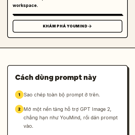
cách quảng cáo chăm sóc sức khỏe biên tập, 
workspace.
kết cấu tự nhiên, độ sáng tinh tế, bố cục 
thương mại chỉn chu. Thêm một hình mờ ứng 
dụng trong suốt nhỏ ở góc trên bên phải hiển 
KHÁM PHÁ YOUMIND
thị 
Pollo AI GPT Image 2
.
Cách dùng prompt này
Sao chép toàn bộ prompt ở trên.
1
Mở một nền tảng hỗ trợ GPT Image 2,
2
chẳng hạn như YouMind, rồi dán prompt
vào.