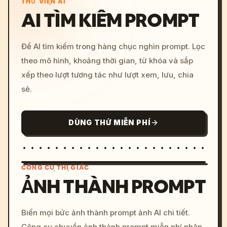
THƯ VIỆN AI
AI TÌM KIẾM PROMPT
Để AI tìm kiếm trong hàng chục nghìn prompt. Lọc
theo mô hình, khoảng thời gian, từ khóa và sắp
xếp theo lượt tương tác như lượt xem, lưu, chia
sẻ.
DÙNG THỬ MIỄN PHÍ
CÔNG CỤ THỊ GIÁC
ẢNH THÀNH PROMPT
/imagine prompt: cinemati
Biến mọi bức ảnh thành prompt ảnh AI chi tiết.
c, cyberpunk sunset, neon
Công cụ chuyển ảnh thành prompt miễn phí phân