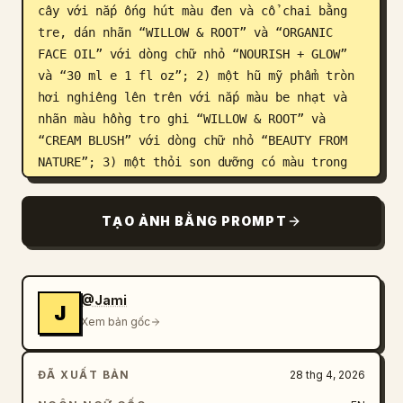
cây với nắp ống hút màu đen và cổ chai bằng 
tre, dán nhãn “WILLOW & ROOT” và “ORGANIC 
FACE OIL” với dòng chữ nhỏ “NOURISH + GLOW” 
và “30 ml e 1 fl oz”; 2) một hũ mỹ phẩm tròn 
hơi nghiêng lên trên với nắp màu be nhạt và 
nhãn màu hồng tro ghi “WILLOW & ROOT” và 
“CREAM BLUSH” với dòng chữ nhỏ “BEAUTY FROM 
NATURE”; 3) một thỏi son dưỡng có màu trong 
bao bì màu đất nung trầm, dán nhãn “WILLOW & 
ROOT” và “TINTED LIP BALM” với dòng chữ nhỏ 
TẠO ẢNH BẰNG PROMPT
“TREAT + TINT”; 4) một chai vòi nhấn màu xanh 
xám nhạt mờ với nắp vòi bằng tre, dán nhãn 
“WILLOW & ROOT” và “DEWY SERUM” với dòng chữ 
nhỏ “HYDRATE + RENEW” và “30 ml e 1 fl oz”; 
@Jami
J
5) một hộp phấn tròn bằng tre dựng đứng ở bên 
Xem bản gốc
phải, dán nhãn “WILLOW & ROOT” và “BAMBOO 
COMPACT” với dòng chữ nhỏ “NATURAL 
ĐÃ XUẤT BẢN
28 thg 4, 2026
PERFECTION.” Ở phía trên, kiểu chữ serif thời 
trang cao cấp màu xanh lá đậm, thanh lịch 