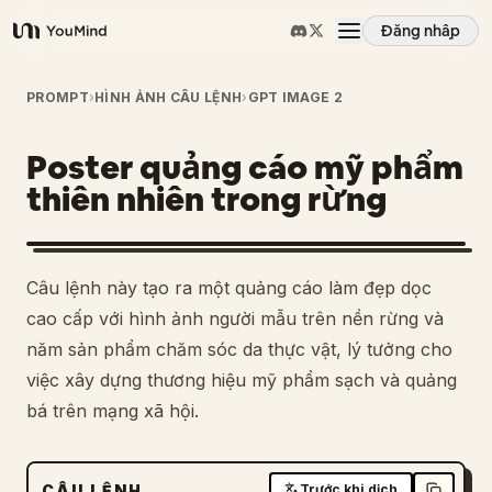
Đăng nhập
YouMind
Tổng quan
PROMPT
›
HÌNH ẢNH CÂU LỆNH
›
GPT IMAGE 2
Poster quảng cáo mỹ phẩm
Các trường hợp sử dụng
thiên nhiên trong rừng
Kỹ năng
Câu lệnh này tạo ra một quảng cáo làm đẹp dọc
Lời nhắc
cao cấp với hình ảnh người mẫu trên nền rừng và
năm sản phẩm chăm sóc da thực vật, lý tưởng cho
việc xây dựng thương hiệu mỹ phẩm sạch và quảng
Giá cả
bá trên mạng xã hội.
Tải xuống
CÂU LỆNH
Trước khi dịch