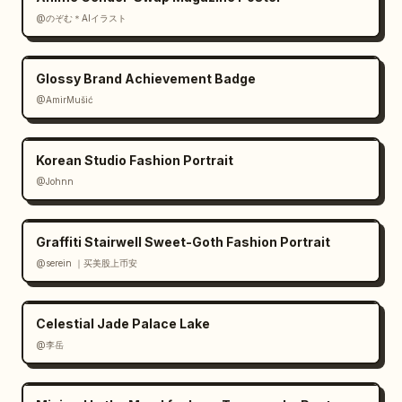
@のぞむ＊AIイラスト
Glossy Brand Achievement Badge
@AmirMušić
Korean Studio Fashion Portrait
@Johnn
Graffiti Stairwell Sweet-Goth Fashion Portrait
@serein ｜买美股上币安
Celestial Jade Palace Lake
@李岳