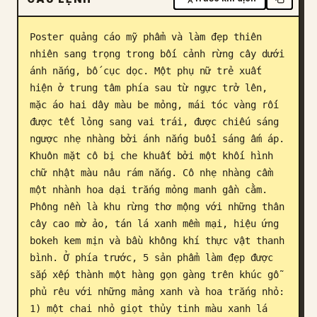
Blog
Poster quảng cáo mỹ phẩm và làm đẹp thiên 
nhiên sang trọng trong bối cảnh rừng cây dưới 
Cập nhật
ánh nắng, bố cục dọc. Một phụ nữ trẻ xuất 
hiện ở trung tâm phía sau từ ngực trở lên, 
mặc áo hai dây màu be mỏng, mái tóc vàng rối 
được tết lỏng sang vai trái, được chiếu sáng 
ngược nhẹ nhàng bởi ánh nắng buổi sáng ấm áp. 
Khuôn mặt cô bị che khuất bởi một khối hình 
chữ nhật màu nâu rám nắng. Cô nhẹ nhàng cầm 
một nhành hoa dại trắng mỏng manh gần cằm. 
Phông nền là khu rừng thơ mộng với những thân 
cây cao mờ ảo, tán lá xanh mềm mại, hiệu ứng 
bokeh kem mịn và bầu không khí thực vật thanh 
bình. Ở phía trước, 5 sản phẩm làm đẹp được 
sắp xếp thành một hàng gọn gàng trên khúc gỗ 
phủ rêu với những mảng xanh và hoa trắng nhỏ: 
1) một chai nhỏ giọt thủy tinh màu xanh lá 