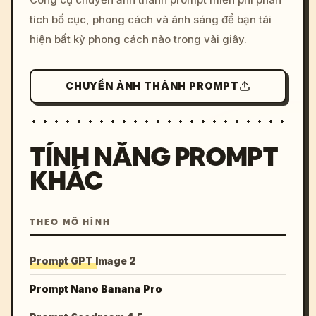
colors, 8k --v 6.0
tích bố cục, phong cách và ánh sáng để bạn tái
hiện bất kỳ phong cách nào trong vài giây.
CHUYỂN ẢNH THÀNH PROMPT
TÍNH NĂNG PROMPT
KHÁC
THEO MÔ HÌNH
Prompt GPT Image 2
Prompt Nano Banana Pro