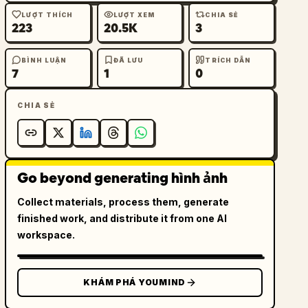
LƯỢT THÍCH
LƯỢT XEM
CHIA SẺ
223
20.5K
3
BÌNH LUẬN
ĐÃ LƯU
TRÍCH DẪN
7
1
0
CHIA SẺ
Go beyond generating hình ảnh
Collect materials, process them, generate
finished work, and distribute it from one AI
workspace.
KHÁM PHÁ YOUMIND