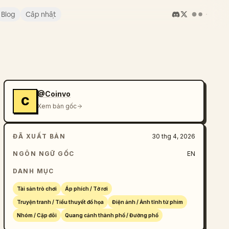
Blog
Cập nhật
@Coinvo
C
Xem bản gốc
ĐÃ XUẤT BẢN
30 thg 4, 2026
NGÔN NGỮ GỐC
EN
DANH MỤC
Tài sản trò chơi
Áp phích / Tờ rơi
Truyện tranh / Tiểu thuyết đồ họa
Điện ảnh / Ảnh tĩnh từ phim
Nhóm / Cặp đôi
Quang cảnh thành phố / Đường phố