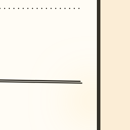
/imagine prompt: cinematic, cyberpunk s
unset, neon colors, 8k --v 6.0