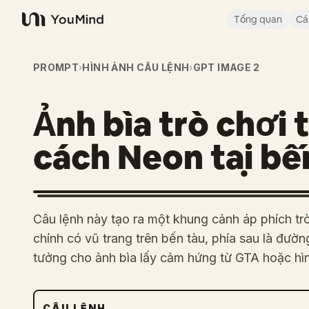
Tổng quan
Cá
YouMind
PROMPT
›
HÌNH ẢNH CÂU LỆNH
›
GPT IMAGE 2
Ảnh bìa trò chơi
cách Neon tại bế
Câu lệnh này tạo ra một khung cảnh áp phích trò
chính có vũ trang trên bến tàu, phía sau là đường
tưởng cho ảnh bìa lấy cảm hứng từ GTA hoặc hì
CÂU LỆNH