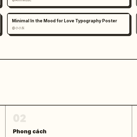
@AmirMušić
Minimal In the Mood for Love Typography Poster
@小小东
02
Phong cách