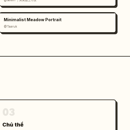
@serein ｜买美股上币安
Minimalist Meadow Portrait
@Taaruk
03
Chủ thể