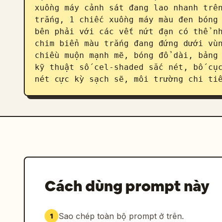
xuồng máy cảnh sát đang lao nhanh trên
trắng, 1 chiếc xuồng máy màu đen bóng 
bên phải với các vết nứt đạn có thể nh
chim biển màu trắng đang đứng dưới vùn
chiều muộn mạnh mẽ, bóng đổ dài, bảng 
kỹ thuật số cel-shaded sắc nét, bố cục
nét cực kỳ sạch sẽ, môi trường chi ti
Cách dùng prompt này
Sao chép toàn bộ prompt ở trên.
1