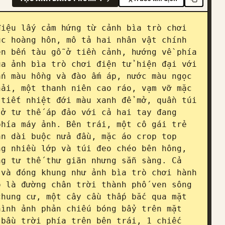
iệu lấy cảm hứng từ cảnh bìa trò chơi 
c hoàng hôn, mô tả hai nhân vật chính 
n bến tàu gỗ ở tiền cảnh, hướng về phía 
a ảnh bìa trò chơi điện tử hiện đại với 
n màu hồng và đào ấm áp, nước màu ngọc 
ải, một thanh niên cao ráo, vạm vỡ mặc 
tiết nhiệt đới màu xanh để mở, quần túi 
ở tư thế áp đảo với cả hai tay đang 
hía máy ảnh. Bên trái, một cô gái trẻ 
n dài buộc nửa đầu, mặc áo crop top 
g nhiều lớp và túi đeo chéo bên hông, 
g tư thế thư giãn nhưng sẵn sàng. Cả 
và đóng khung như ảnh bìa trò chơi hành 
 là đường chân trời thành phố ven sông 
hung cư, một cây cầu thấp bắc qua mặt 
ình ảnh phản chiếu bóng bẩy trên mặt 
bầu trời phía trên bên trái, 1 chiếc 