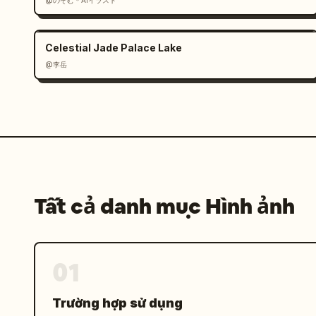
@のぞむ＊AIイラスト
Celestial Jade Palace Lake
@李岳
Tất cả danh mục Hình ảnh
01
Trường hợp sử dụng