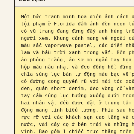
Một bức tranh minh họa điện ảnh cách đ
tội phạm ở Florida đẫm ánh đèn neon lú
có vũ trang đang đứng đầy anh hùng trê
người xem. Khung cảnh mang vẻ ngoài củ
màu sắc vaporwave pastel, các điểm nhấ
lam và bầu trời xanh trong vắt. Bên ph
áo phông trắng, áo sơ mi ngắn tay họa 
hộp màu nâu nhạt và đeo đồng hồ, đứng 
chĩa súng lục bán tự động màu bạc về p
có đường cong quyến rũ với mái tóc xoă
đen, quần short denim, đeo vòng cổ vàn
tay cầm súng lục hướng xuống dưới tron
hai nhân vật đều được đặt ở trung tâm 
động mang tính biểu tượng. Phía sau họ
rực rỡ với các khách sạn cao tầng và c
nước, vài cây cọ ở bên trái và những h
vịnh. Bao gồm 1 chiếc trực thăng trên 