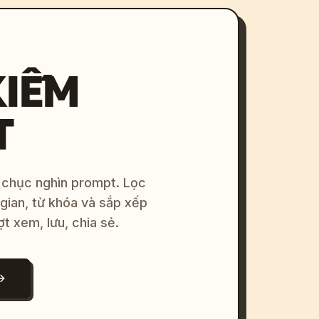
KIẾM
T
 chục nghìn prompt. Lọc
 gian, từ khóa và sắp xếp
ợt xem, lưu, chia sẻ.