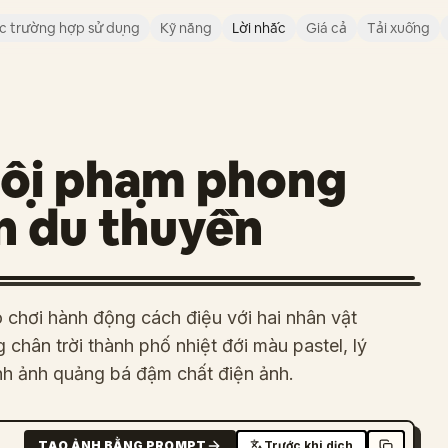
c trường hợp sử dụng
Kỹ năng
Lời nhắc
Giá cả
Tải xuống
 tội phạm phong
n du thuyền
 chơi hành động cách điệu với hai nhân vật
 chân trời thành phố nhiệt đới màu pastel, lý
nh ảnh quảng bá đậm chất điện ảnh.
TẠO ẢNH BẰNG PROMPT
Trước khi dịch