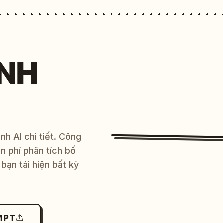
NH
h AI chi tiết. Công
 phí phân tích bố
bạn tái hiện bất kỳ
MPT