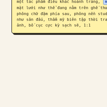
một tác phẩm điêu khắc hoành tráng, 
mặt lưới như thể đang nằm trên ghế th
phông chữ đậm phía sau, phông nền stud
như sân đấu, thẩm mỹ biên tập thời tra
ảnh, bố cục cực kỳ sạch sẽ, 1:1