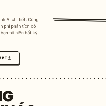
h AI chi tiết. Công
 phí phân tích bố
bạn tái hiện bất kỳ
MPT
NG