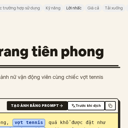
c trường hợp sử dụng
Kỹ năng
Lời nhắc
Giá cả
Tải xuống
rang tiên phong
h ảnh nữ vận động viên cùng chiếc vợt tennis
TẠO ẢNH BẰNG PROMPT
Trước khi dịch
ong, 
vợt tennis
 quá khổ được đặt như 