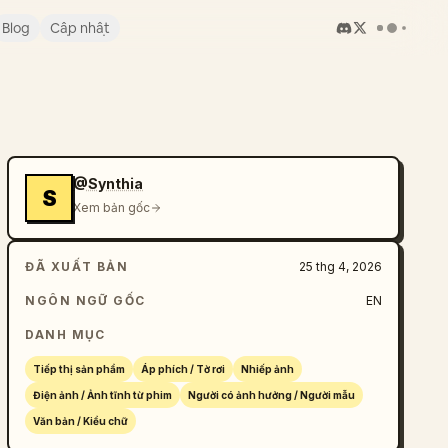
Blog
Cập nhật
@Synthia
S
Xem bản gốc
ĐÃ XUẤT BẢN
25 thg 4, 2026
NGÔN NGỮ GỐC
EN
DANH MỤC
Tiếp thị sản phẩm
Áp phích / Tờ rơi
Nhiếp ảnh
Điện ảnh / Ảnh tĩnh từ phim
Người có ảnh hưởng / Người mẫu
Văn bản / Kiểu chữ