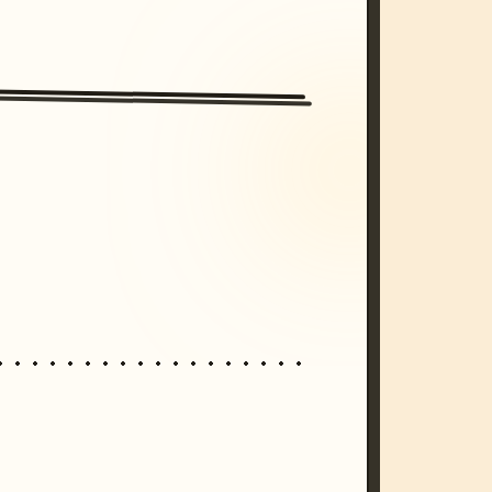
/imagine prompt: cinematic, cyberpunk s
unset, neon colors, 8k --v 6.0