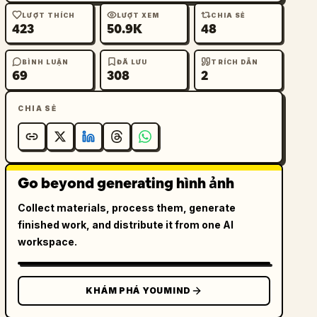
LƯỢT THÍCH
LƯỢT XEM
CHIA SẺ
423
50.9K
48
BÌNH LUẬN
ĐÃ LƯU
TRÍCH DẪN
69
308
2
CHIA SẺ
Go beyond generating hình ảnh
Collect materials, process them, generate
finished work, and distribute it from one AI
workspace.
KHÁM PHÁ YOUMIND