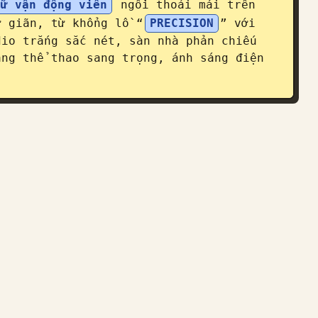
nữ vận động viên
 ngồi thoải mái trên 
ư giãn, từ khổng lồ “
PRECISION
” với 
io trắng sắc nét, sàn nhà phản chiếu 
ng thể thao sang trọng, ánh sáng điện 