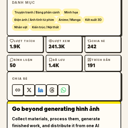
DANH MỤC
trang trí công phu bao quanh bởi hoa hồng 
đỏ"},{"position":"trang sách phía dưới bên 
Truyện tranh / Bảng phân cảnh
Minh họa
trái","text":"むかしむかし、あるところに のぞむと
Điện ảnh / Ảnh tĩnh từ phim
Anime / Manga
Kết xuất 3D
いう女の子がいました。のぞむは、赤いドレスがだいす
Nhân vật
Kiến trúc / Nội thất
き。夜になると、お月さまにそっとおはなしをしていまし
た。","style":"văn bản truyện tiếng Nhật được 
LƯỢT THÍCH
LƯỢT XEM
CHIA SẺ
1.9K
241.3K
242
in với chữ cái đầu trang trí lớn"},
{"position":"thẻ chương đứng ở giữa bên 
phải","text":"第1章 のぞむと 赤いドレスの
BÌNH LUẬN
ĐÃ LƯU
TRÍCH DẪN
50
1.4K
191
夜","secondary_text":"お月さまが見ていた、小さな
約束。","style":"thẻ khung đứng với hoa hồng 
CHIA SẺ
và ruy băng"},{"position":"trang sách phía 
dưới bên phải","text":"『いつか、だれかの心をあ
たためて笑わせるような、すてきなことがしたいな』その
夢を、星たちはきらきらと見守っていまし
た。","style":"trang giấy màu kem in với họa 
Go beyond generating hình ảnh
tiết vàng và văn bản truyện"},
Collect materials, process them, generate
{"position":"nhãn ruy băng ở giữa phía 
finished work, and distribute it from one AI