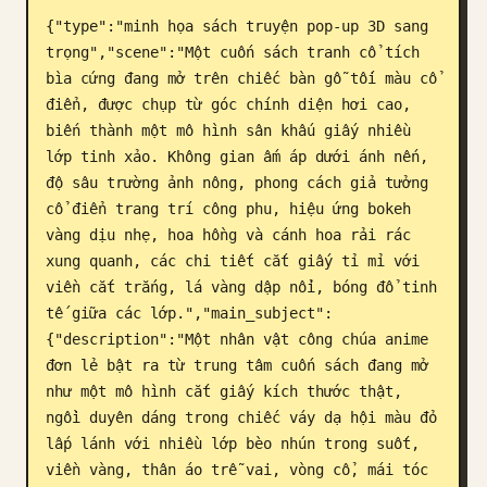
{"type":"minh họa sách truyện pop-up 3D sang 
Blog
trọng","scene":"Một cuốn sách tranh cổ tích 
bìa cứng đang mở trên chiếc bàn gỗ tối màu cổ 
Cập nhật
điển, được chụp từ góc chính diện hơi cao, 
biến thành một mô hình sân khấu giấy nhiều 
lớp tinh xảo. Không gian ấm áp dưới ánh nến, 
độ sâu trường ảnh nông, phong cách giả tưởng 
cổ điển trang trí công phu, hiệu ứng bokeh 
vàng dịu nhẹ, hoa hồng và cánh hoa rải rác 
xung quanh, các chi tiết cắt giấy tỉ mỉ với 
viền cắt trắng, lá vàng dập nổi, bóng đổ tinh 
tế giữa các lớp.","main_subject":
{"description":"Một nhân vật công chúa anime 
đơn lẻ bật ra từ trung tâm cuốn sách đang mở 
như một mô hình cắt giấy kích thước thật, 
ngồi duyên dáng trong chiếc váy dạ hội màu đỏ 
lấp lánh với nhiều lớp bèo nhún trong suốt, 
viền vàng, thân áo trễ vai, vòng cổ, mái tóc 