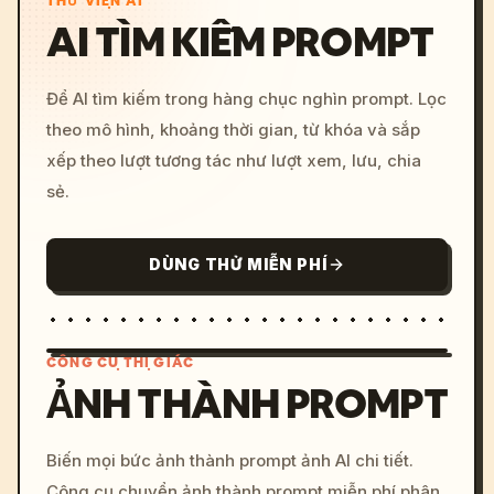
THƯ VIỆN AI
AI TÌM KIẾM PROMPT
Để AI tìm kiếm trong hàng chục nghìn prompt. Lọc
theo mô hình, khoảng thời gian, từ khóa và sắp
xếp theo lượt tương tác như lượt xem, lưu, chia
sẻ.
DÙNG THỬ MIỄN PHÍ
CÔNG CỤ THỊ GIÁC
ẢNH THÀNH PROMPT
/imagine prompt: cinemati
Biến mọi bức ảnh thành prompt ảnh AI chi tiết.
c, cyberpunk sunset, neon
Công cụ chuyển ảnh thành prompt miễn phí phân
colors, 8k --v 6.0