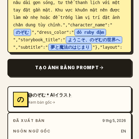
nâu dài gợn sóng, tư thế thanh lịch với một 
tay đặt gần mặt. Khu vực khuôn mặt nên được 
làm mờ nhẹ hoặc để trống làm vị trí đặt ảnh 
chân dung tùy chỉnh.","character_name":"
のぞむ
","dress_color":"
đỏ ruby đậm
","storybook_title":"
ようこそ、のぞむの世界へ
","subtitle":"
夢と魔法のはじまり
"},"layout":
{"format":"hình ảnh dọc toàn trang đơn, tác 
phẩm điêu khắc sách pop-up thủ công chân 
TẠO ẢNH BẰNG PROMPT
thực","discrete_labeled_text_areas_count":6,"
labeled_text_areas":[{"position":"biểu ngữ 
hình vòm phía trên bên trái","text":"
ようこそ、のぞむの世界へ
","secondary_text":"夢
@のぞむ＊AIイラスト
の
と魔法のはじまり","style":"biển hiệu giấy da 
Xem bản gốc
màu kem với viền vỏ sò, hoa hồng, họa tiết 
vàng"},{"position":"tấm bảng ở giữa bên 
ĐÃ XUẤT BẢN
9 thg 5, 2026
trái","text":"のぞむ","secondary_text":"やさし
くて、がんばりやさん。夢の中で、星たちとおはなしをす
NGÔN NGỮ GỐC
EN
るのが大すき。","style":"tấm bảng nhỏ màu kem 