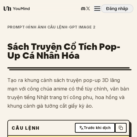
Đăng nhập
YouMind
Tổng quan
PROMPT
›
HÌNH ẢNH CÂU LỆNH
›
GPT IMAGE 2
Sách Truyện Cổ Tích Pop-
Các trường hợp sử dụng
Up Cá Nhân Hóa
Kỹ năng
Tạo ra khung cảnh sách truyện pop-up 3D lãng
Lời nhắc
mạn với công chúa anime có thể tùy chỉnh, văn bản
truyện tiếng Nhật trang trí công phu, hoa hồng và
khung cảnh giả tưởng cắt giấy kỳ ảo.
Giá cả
Tải xuống
CÂU LỆNH
Trước khi dịch