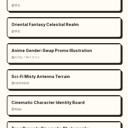
tránh kiểu chữ lộn xộn khó đọc ngoại trừ văn 
@李岳
bản truyện nhỏ trang trí, giữ cảm giác rằng 
mọi vật thể đều được làm từ giấy in nhiều lớp 
Oriental Fantasy Celestial Realm
nổi lên từ cuốn sách đang mở."}
@李岳
Anime Gender-Swap Promo Illustration
@のぞむ＊AIイラスト
Sci-Fi Misty Antenna Terrain
@HER19845
Cinematic Character Identity Board
@Kōda