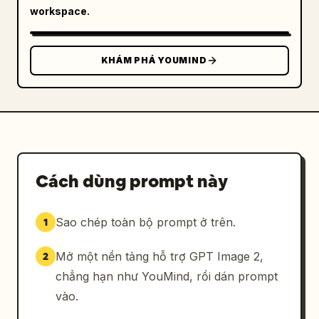
dưới","text":"のぞむのものがたり","style":"biểu 
workspace.
ngữ ruy băng đỏ uốn cong dọc theo cạnh dưới 
của cuốn sách đang 
mở"}],"pop_up_elements_count":10,"pop_up_elem
KHÁM PHÁ YOUMIND
ents":["nhân vật công chúa trung tâm trong 
chiếc váy đỏ","vòm trời đêm trăng sao lớn 
phía sau nhân vật","ghế sofa màu kem và vàng 
ở bên phải","cửa sổ cung điện hình vòm cao ở 
phía xa bên phải","lâu đài cổ tích màu tím ở 
bên trái","cầu thang/lối đi bằng giấy nhiều 
lớp nổi lên từ gáy sách","bàn trà tròn nhỏ 
Cách dùng prompt này
với hoa hồng gần ghế sofa","minh họa xe bí 
ngô vàng ở trang dưới bên phải","minh họa váy 
Sao chép toàn bộ prompt ở trên.
1
đỏ thu nhỏ ở trang dưới bên trái","các cụm 
hoa hồng và mây bằng giấy khắp 
Mở một nền tảng hỗ trợ GPT Image 2,
2
nơi"],"background_props_count":5,"background_
props":["đèn lồng hoặc nến thắp sáng ở bên 
chẳng hạn như YouMind, rồi dán prompt
trái","cuốn sách cổ hoặc bìa đóng khung ở 
vào.
phía sau bên phải có tựa đề Conte de 