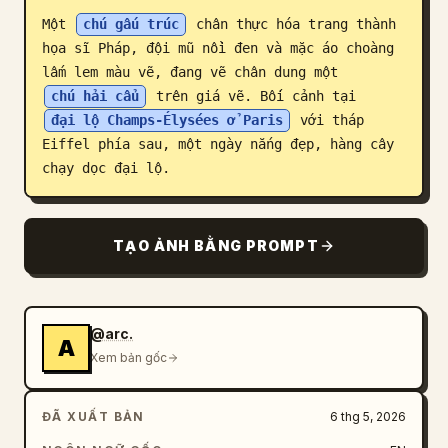
Một 
chú gấu trúc
 chân thực hóa trang thành 
Blog
họa sĩ Pháp, đội mũ nồi đen và mặc áo choàng 
lấm lem màu vẽ, đang vẽ chân dung một 
Cập nhật
chú hải cẩu
 trên giá vẽ. Bối cảnh tại 
đại lộ Champs-Élysées ở Paris
 với tháp 
Eiffel phía sau, một ngày nắng đẹp, hàng cây 
chạy dọc đại lộ.
TẠO ẢNH BẰNG PROMPT
@arc.
A
Xem bản gốc
ĐÃ XUẤT BẢN
6 thg 5, 2026