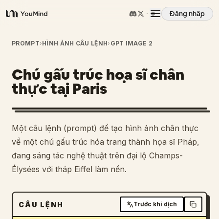
Đăng nhập
YouMind
Tổng quan
PROMPT
›
HÌNH ẢNH CÂU LỆNH
›
GPT IMAGE 2
Chú gấu trúc họa sĩ chân
Các trường hợp sử dụng
thực tại Paris
Kỹ năng
Một câu lệnh (prompt) để tạo hình ảnh chân thực
Lời nhắc
về một chú gấu trúc hóa trang thành họa sĩ Pháp,
đang sáng tác nghệ thuật trên đại lộ Champs-
Élysées với tháp Eiffel làm nền.
Giá cả
Tải xuống
CÂU LỆNH
Trước khi dịch