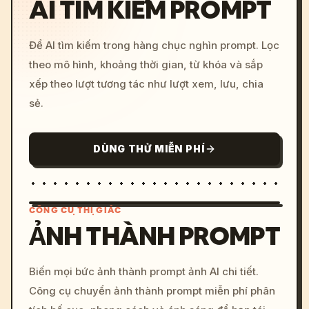
AI TÌM KIẾM PROMPT
Để AI tìm kiếm trong hàng chục nghìn prompt. Lọc
theo mô hình, khoảng thời gian, từ khóa và sắp
xếp theo lượt tương tác như lượt xem, lưu, chia
sẻ.
DÙNG THỬ MIỄN PHÍ
CÔNG CỤ THỊ GIÁC
ẢNH THÀNH PROMPT
/imagine prompt: cinemati
Biến mọi bức ảnh thành prompt ảnh AI chi tiết.
c, cyberpunk sunset, neon
Công cụ chuyển ảnh thành prompt miễn phí phân
colors, 8k --v 6.0