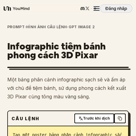
Đăng nhập
YouMind
Tổng quan
PROMPT
›
HÌNH ẢNH CÂU LỆNH
›
GPT IMAGE 2
Infographic tiệm bánh
Các trường hợp sử dụng
phong cách 3D Pixar
Kỹ năng
Một bảng phân cảnh infographic sạch sẽ và ấm áp
Lời nhắc
với chủ đề tiệm bánh, sử dụng phong cách kết xuất
3D Pixar cùng tông màu vàng sáng.
Giá cả
CÂU LỆNH
Trước khi dịch
Tải xuống
Tạo một poster bảng phân cảnh infographic sắc 