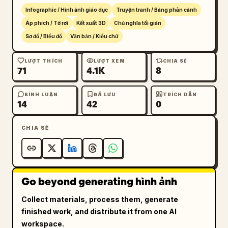
Infographic / Hình ảnh giáo dục
Truyện tranh / Bảng phân cảnh
Áp phích / Tờ rơi
Kết xuất 3D
Chủ nghĩa tối giản
Sơ đồ / Biểu đồ
Văn bản / Kiểu chữ
LƯỢT THÍCH
LƯỢT XEM
CHIA SẺ
71
4.1K
8
BÌNH LUẬN
ĐÃ LƯU
TRÍCH DẪN
14
42
0
CHIA SẺ
Go beyond generating hình ảnh
Collect materials, process them, generate
finished work, and distribute it from one AI
workspace.