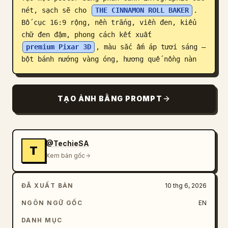
nét, sạch sẽ cho 
THE CINNAMON ROLL BAKER
. 
Blog
Bố cục 16:9 rộng, nền trắng, viền đen, kiểu 
chữ đen đậm, phong cách kết xuất 
Cập nhật
premium Pixar 3D
, màu sắc ấm áp tươi sáng — 
bột bánh nướng vàng óng, hương quế nồng nàn
TẠO ẢNH BẰNG PROMPT
@TechieSA
T
Xem bản gốc
ĐÃ XUẤT BẢN
10 thg 6, 2026
NGÔN NGỮ GỐC
EN
DANH MỤC