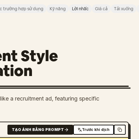
c trường hợp sử dụng
Kỹ năng
Lời nhắc
Giá cả
Tải xuống
nt Style
ation
like a recruitment ad, featuring specific
TẠO ẢNH BẰNG PROMPT
Trước khi dịch