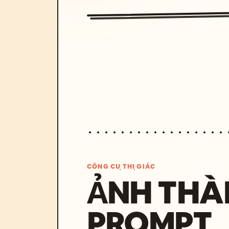
CÔNG CỤ THỊ GIÁC
ẢNH THÀ
PROMPT