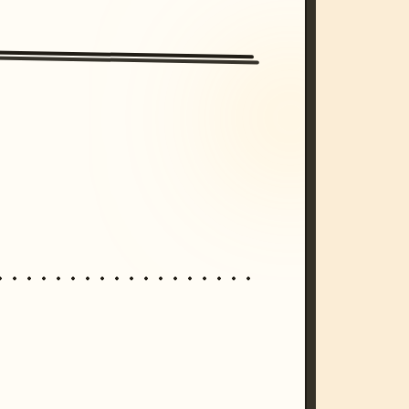
/imagine prompt: cinematic, cyberpunk s
unset, neon colors, 8k --v 6.0