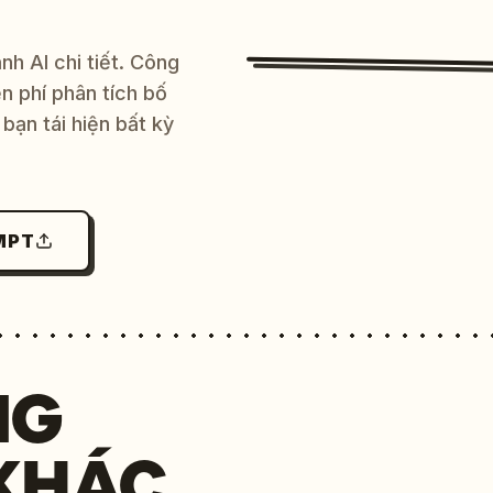
h AI chi tiết. Công
 phí phân tích bố
bạn tái hiện bất kỳ
MPT
NG
KHÁC