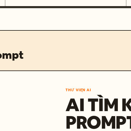
rompt
THƯ VIỆN AI
AI TÌM 
PROMP