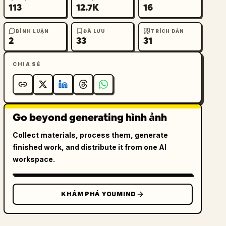
113
12.7K
16
BÌNH LUẬN
ĐÃ LƯU
TRÍCH DẪN
2
33
31
CHIA SẺ
Go beyond generating hình ảnh
Collect materials, process them, generate
finished work, and distribute it from one AI
workspace.
KHÁM PHÁ YOUMIND