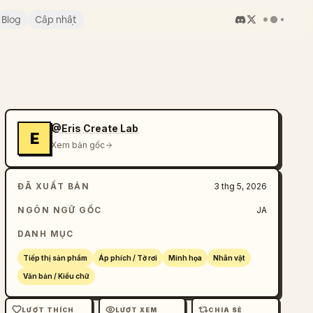
Blog
Cập nhật
@Eris Create Lab
E
Xem bản gốc
ĐÃ XUẤT BẢN
3 thg 5, 2026
NGÔN NGỮ GỐC
JA
DANH MỤC
Tiếp thị sản phẩm
Áp phích / Tờ rơi
Minh họa
Nhân vật
Văn bản / Kiểu chữ
LƯỢT THÍCH
LƯỢT XEM
CHIA SẺ